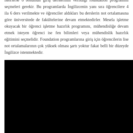
isterlerse o bölümün giriş derslerinin verildiği foundation programını
seçmeleri gerekir. Bu programlarda İngilizcenin yanı sıra öğrencilere 4
ila 6 ders verilmekte ve öğrenciler aldıkları bu derslerin not ortalamasına
göre üniversitede de fakültelerine devam etmektedirler. Mesela işletme
okuyacak bir öğrenci işletme hazırlık programını, mühendisliğe devam
etmek isteyen öğrenci ise fen bilimleri veya mühendislik hazırlık
eğitimini seçmelidir. Foundation programlarına giriş için öğrencilerin lise
not ortalamalarının çok yüksek olması şartı yoktur fakat belli bir düzeyde
İngilizce istenmektedir.