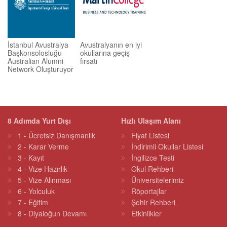
İstanbul Avustralya
Avustralyanın en iyi
Başkonsolosluğu
okullarına geçiş
Australian Alumni
fırsatı
Network Oluşturuyor
8 Adımda Yurt Dışı
Hızlı Ulaşım Alanı
1 - Ücretsiz Danışmanlık
Fiyat Listesi
2 - Karar Verme
İndirimli Okullar Listesi
3 - Kayıt
İngilizce Testi
4 - Vize Hazırlık
Okul Rehberi
5 - Vize Alınması
Üniversitelerimiz
6 - Yolculuk
Röportajlar
7 - Eğitim
Şehir Rehberi
8 - Diyaloğun Devamı
Etkinlikler