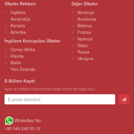
Ülkeler Rehberi
Diğer Ülkeler
İngiltere
Almanya
Avustralya
Avusturya
Kanada
Belarus
Amerika
Fransa
İspanya
İngilizce Konuşulan Ülkeler
İtalya
Güney Afrika
Rusya
İrlanda
Ukrayna
Malta
Yeni Zelanda
E-Bülten Kaydı
Aylık ve haftalık bültenlerimizi takip etmek için kayıt olun.
WhatsApp No:
+90 546 249 53 10