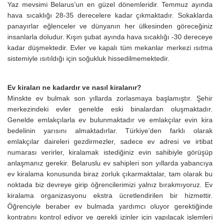
Yaz mevsimi Belarus’un en güzel dönemleridir. Temmuz ayında
hava sıcaklığı 28-35 derecelere kadar çıkmaktadır. Sokaklarda
panayırlar eğlenceler ve dünyanın her ülkesinden göreceğiniz
insanlarla doludur. Kışın şubat ayında hava sıcaklığı -30 dereceye
kadar düşmektedir. Evler ve kapalı tüm mekanlar merkezi ısıtma
sistemiyle ısıtıldığı için soğukluk hissedilmemektedir.
Ev kiraları ne kadardır ve nasıl kiralanır?
Minskte ev bulmak son yıllarda zorlasmaya başlamıştır. Şehir
merkezindeki evler genelde eski binalardan oluşmaktadır.
Genelde emlakçılarla ev bulunmaktadır ve emlakçılar evin kira
bedelinin yarısını almaktadırlar. Türkiye’den farklı olarak
emlakçılar daireleri gezdirmezler, sadece ev adresi ve irtibat
numarası verirler, kiralamak istediğiniz evin sahibiyle görüşüp
anlaşmanız gerekir. Belaruslu ev sahipleri son yıllarda yabancıya
ev kiralama konusunda biraz zorluk çıkarmaktalar, tam olarak bu
noktada biz devreye girip öğrencilerimizi yalnız bırakmıyoruz. Ev
kiralama organizasyonu ekstra ücretlendirilen bir hizmettir.
Öğrenciyle beraber ev bulmada yardımcı oluyor gerektiğinde
kontratını kontrol ediyor ve gerekli izinler için yapılacak işlemleri