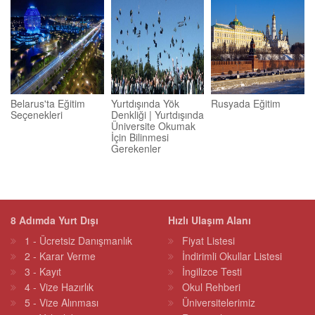
Belarus'ta Eğitim
Yurtdışında Yök
Rusyada Eğitim
Seçenekleri
Denkliği | Yurtdışında
Üniversite Okumak
İçin Bilinmesi
Gerekenler
8 Adımda Yurt Dışı
Hızlı Ulaşım Alanı
1 - Ücretsiz Danışmanlık
Fiyat Listesi
2 - Karar Verme
İndirimli Okullar Listesi
3 - Kayıt
İngilizce Testi
4 - Vize Hazırlık
Okul Rehberi
5 - Vize Alınması
Üniversitelerimiz