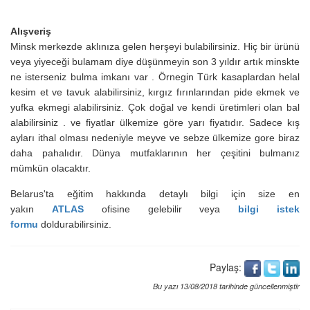
Alışveriş
Minsk merkezde aklınıza gelen herşeyi bulabilirsiniz. Hiç bir ürünü
veya yiyeceği bulamam diye düşünmeyin son 3 yıldır artık minskte
ne isterseniz bulma imkanı var . Örnegin Türk kasaplardan helal
kesim et ve tavuk alabilirsiniz, kırgız fırınlarından pide ekmek ve
yufka ekmegi alabilirsiniz. Çok doğal ve kendi üretimleri olan bal
alabilirsiniz . ve fiyatlar ülkemize göre yarı fiyatıdır. Sadece kış
ayları ithal olması nedeniyle meyve ve sebze ülkemize gore biraz
daha pahalıdır. Dünya mutfaklarının her çeşitini bulmanız
mümkün olacaktır.
Belarus'ta eğitim hakk
ında
detaylı bilgi için size en
yakın
ATLAS
ofisine gelebilir veya
bilgi istek
formu
doldurabilirsiniz.
Paylaş:
Bu yazı 13/08/2018 tarihinde güncellenmiştir