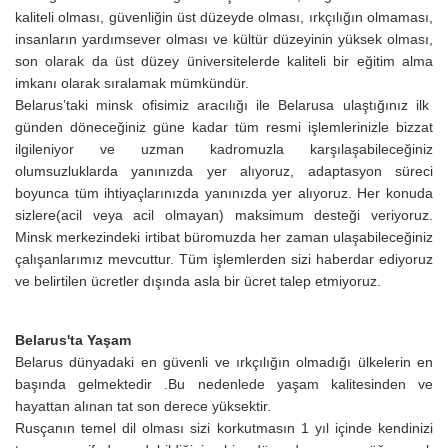
kaliteli olması, güvenliğin üst düzeyde olması, ırkçılığın olmaması,
insanların yardımsever olması ve kültür düzeyinin yüksek olması,
son olarak da üst düzey üniversitelerde kaliteli bir eğitim alma
imkanı olarak sıralamak mümkündür.
Belarus’taki minsk ofisimiz aracılığı ile Belarusa ulaştığınız ilk
günden döneceğiniz güne kadar tüm resmi işlemlerinizle bizzat
ilgileniyor ve uzman kadromuzla karşılaşabileceğiniz
olumsuzluklarda yanınızda yer alıyoruz, adaptasyon süreci
boyunca tüm ihtiyaçlarınızda yanınızda yer alıyoruz. Her konuda
sizlere(acil veya acil olmayan) maksimum desteği veriyoruz.
Minsk merkezindeki irtibat büromuzda her zaman ulaşabileceğiniz
çalışanlarımız mevcuttur. Tüm işlemlerden sizi haberdar ediyoruz
ve belirtilen ücretler dışında asla bir ücret talep etmiyoruz.
Belarus'ta Yaşam
Belarus dünyadaki en güvenli ve ırkçılığın olmadığı ülkelerin en
başında gelmektedir .Bu nedenlede yaşam kalitesinden ve
hayattan alınan tat son derece yüksektir.
Rusçanın temel dil olması sizi korkutmasın 1 yıl içinde kendinizi