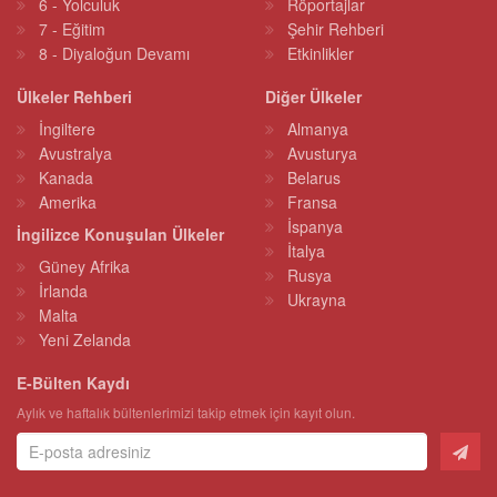
6 - Yolculuk
Röportajlar
7 - Eğitim
Şehir Rehberi
8 - Diyaloğun Devamı
Etkinlikler
Ülkeler Rehberi
Diğer Ülkeler
İngiltere
Almanya
Avustralya
Avusturya
Kanada
Belarus
Amerika
Fransa
İspanya
İngilizce Konuşulan Ülkeler
İtalya
Güney Afrika
Rusya
İrlanda
Ukrayna
Malta
Yeni Zelanda
E-Bülten Kaydı
Aylık ve haftalık bültenlerimizi takip etmek için kayıt olun.