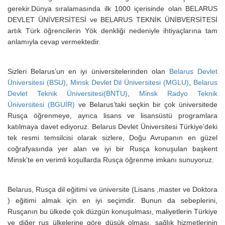
gerekir.Dünya sıralamasında ilk 1000 içerisinde olan BELARUS
DEVLET ÜNİVERSİTESİ ve BELARUS TEKNİK ÜNİBVERSİTESİ
artık Türk öğrencilerin Yök denkliği nedeniyle ihtiyaçlarına tam
anlamıyla cevap vermektedir.
Sizleri Belarus’un en iyi üniversitelerinden olan
Belarus Devlet
Üniversitesi (BSU)
,
Minsk Devlet Dil Üniversitesi (MGLU)
,
Belarus
Devlet Teknik Üniversitesi(BNTU)
,
Minsk Radyo Teknik
Üniversitesi (BGUİR)
ve Belarus’taki seçkin bir çok üniversitede
Rusça öğrenmeye, ayrıca lisans ve lisansüstü programlara
katılmaya davet ediyoruz. Belarus Devlet Üniversitesi Türkiye’deki
tek resmi temsilcisi olarak sizlere, Doğu Avrupanın en güzel
coğrafyasında yer alan ve iyi bir Rusça konuşulan başkent
Minsk’te en verimli koşullarda Rusça öğrenme imkanı sunuyoruz.
Belarus, Rusça dil eğitimi ve üniversite (Lisans ,master ve Doktora
) eğitimi almak için en iyi seçimdir. Bunun da sebeplerini,
Rusçanın bu ülkede çok düzgün konuşulması, maliyetlerin Türkiye
ve diğer rus ülkelerine göre düşük olması, sağlık hizmetlerinin