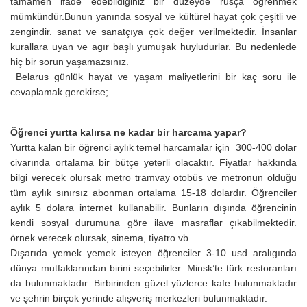
tamamen ifade edebildiğiniz bir düzeyde rusça öğrenmek
mümkündür.Bunun yanında sosyal ve kültürel hayat çok çeşitli ve
zengindir. sanat ve sanatçıya çok değer verilmektedir. İnsanlar
kurallara uyan ve agır başlı yumuşak huyludurlar. Bu nedenlede
hiç bir sorun yaşamazsınız.
Belarus günlük hayat ve yaşam maliyetlerini bir kaç soru ile
cevaplamak gerekirse;
Öğrenci yurtta kalırsa ne kadar bir harcama yapar?
Yurtta kalan bir öğrenci aylık temel harcamalar için 300-400 dolar
civarında ortalama bir bütçe yeterli olacaktır. Fiyatlar hakkında
bilgi verecek olursak metro tramvay otobüs ve metronun olduğu
tüm aylık sınırsız abonman ortalama 15-18 dolardır. Öğrenciler
aylık 5 dolara internet kullanabilir. Bunların dışında öğrencinin
kendi sosyal durumuna göre ilave masraflar çıkabilmektedir.
örnek verecek olursak, sinema, tiyatro vb.
Dışarıda yemek yemek isteyen öğrenciler 3-10 usd aralıgında
dünya mutfaklarından birini seçebilirler. Minsk’te türk restoranları
da bulunmaktadır. Birbirinden güzel yüzlerce kafe bulunmaktadır
ve şehrin birçok yerinde alışveriş merkezleri bulunmaktadır.