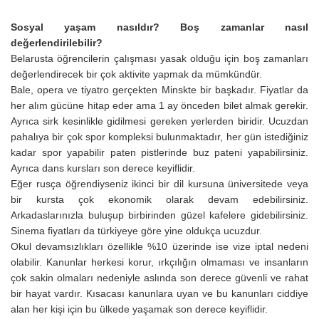
Sosyal yaşam nasıldır? Boş zamanlar nasıl
değerlendirilebilir?
Belarusta öğrencilerin çalışması yasak olduğu için boş zamanları
değerlendirecek bir çok aktivite yapmak da mümkündür.
Bale, opera ve tiyatro gerçekten Minskte bir başkadır. Fiyatlar da
her alım gücüne hitap eder ama 1 ay önceden bilet almak gerekir.
Ayrıca sirk kesinlikle gidilmesi gereken yerlerden biridir. Ucuzdan
pahalıya bir çok spor kompleksi bulunmaktadır, her gün istediğiniz
kadar spor yapabilir paten pistlerinde buz pateni yapabilirsiniz.
Ayrıca dans kursları son derece keyiflidir.
Eğer rusça öğrendiyseniz ikinci bir dil kursuna üniversitede veya
bir kursta çok ekonomik olarak devam edebilirsiniz.
Arkadaslarınızla buluşup birbirinden güzel kafelere gidebilirsiniz.
Sinema fiyatları da türkiyeye göre yine oldukça ucuzdur.
Okul devamsızlıkları özellikle %10 üzerinde ise vize iptal nedeni
olabilir. Kanunlar herkesi korur, ırkçılığın olmaması ve insanların
çok sakin olmaları nedeniyle aslında son derece güvenli ve rahat
bir hayat vardır. Kısacası kanunlara uyan ve bu kanunları ciddiye
alan her kişi için bu ülkede yaşamak son derece keyiflidir.