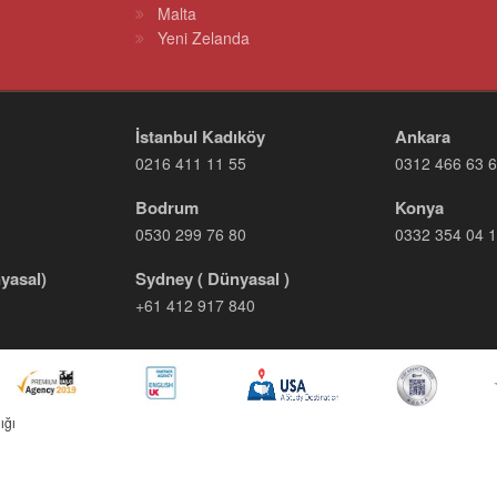
Malta
Yeni Zelanda
İstanbul Kadıköy
Ankara
0216 411 11 55
0312 466 63 
Bodrum
Konya
0530 299 76 80
0332 354 04 
yasal)
Sydney ( Dünyasal )
+61 412 917 840
ığı