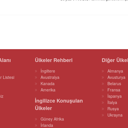
Alanı
Ülkeler Rehberi
Diğer Ülke
İngiltere
Almanya
r Listesi
Avustralya
Avusturya
Kanada
Belarus
Amerika
Fransa
iz
İspanya
İngilizce Konuşulan
İtalya
Ülkeler
Rusya
Ukrayna
Güney Afrika
İrlanda