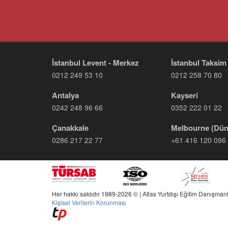
İstanbul Levent - Merkez
İstanbul Taksim
0212 249 53 10
0212 258 70 80
Antalya
Kayseri
0242 248 96 66
0352 222 01 22
Çanakkale
Melbourne (Dün
0286 217 22 77
+61 416 120 096
Her hakkı saklıdır 1989-2026 © | Atlas Yurtdışı Eğitim Danışmanl
Kişisel Verilerin Korunması