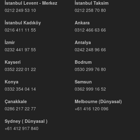
İstanbul Levent - Merkez
İstanbul Taksim
0212 249 53 10
0212 258 70 80
İstanbul Kadıköy
Ankara
0216 411 11 55
0312 466 63 66
İzmir
Antalya
0232 441 97 55
0242 248 96 66
Kayseri
Bodrum
0352 222 01 22
0530 299 76 80
Konya
Samsun
0332 354 04 14
0362 999 16 52
Çanakkale
Melbourne (Dünyasal)
0286 217 22 77
+61 416 120 096
Sydney ( Dünyasal )
+61 412 917 840