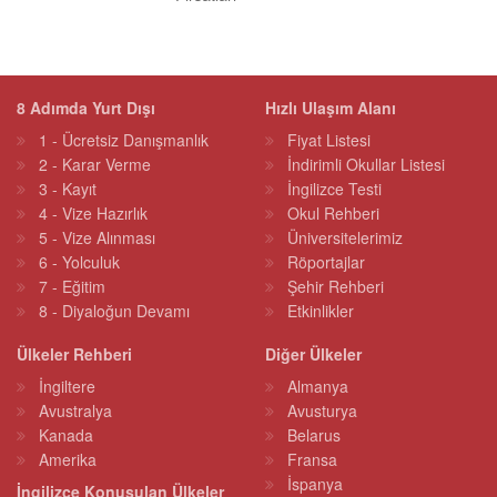
8 Adımda Yurt Dışı
Hızlı Ulaşım Alanı
1 - Ücretsiz Danışmanlık
Fiyat Listesi
2 - Karar Verme
İndirimli Okullar Listesi
3 - Kayıt
İngilizce Testi
4 - Vize Hazırlık
Okul Rehberi
5 - Vize Alınması
Üniversitelerimiz
6 - Yolculuk
Röportajlar
7 - Eğitim
Şehir Rehberi
8 - Diyaloğun Devamı
Etkinlikler
Ülkeler Rehberi
Diğer Ülkeler
İngiltere
Almanya
Avustralya
Avusturya
Kanada
Belarus
Amerika
Fransa
İspanya
İngilizce Konuşulan Ülkeler