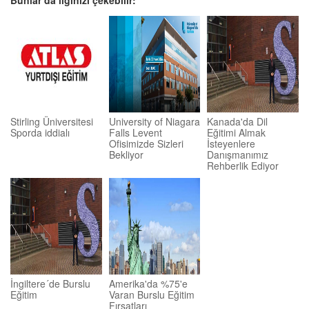
Bunlar da ilginizi çekebilir:
Stirling Üniversitesi
University of Niagara
Kanada'da Dil
Sporda iddialı
Falls Levent
Eğitimi Almak
Ofisimizde Sizleri
İsteyenlere
Bekliyor
Danışmanımız
Rehberlik Ediyor
İngiltere´de Burslu
Amerika'da %75'e
Eğitim
Varan Burslu Eğitim
Fırsatları