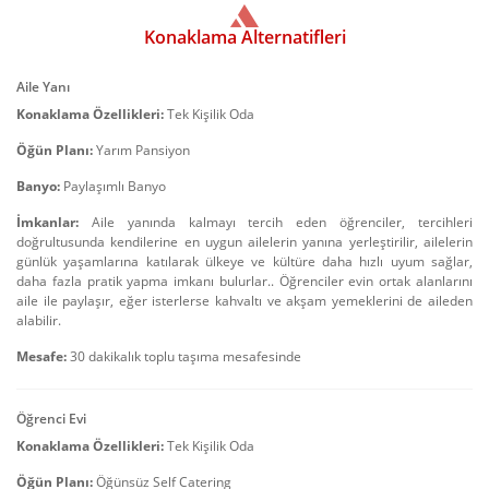
Konaklama Alternatifleri
Aile Yanı
Konaklama Özellikleri:
Tek Kişilik Oda
Öğün Planı:
Yarım Pansiyon
Banyo:
Paylaşımlı Banyo
İmkanlar:
Aile yanında kalmayı tercih eden öğrenciler, tercihleri
doğrultusunda kendilerine en uygun ailelerin yanına yerleştirilir, ailelerin
günlük yaşamlarına katılarak ülkeye ve kültüre daha hızlı uyum sağlar,
daha fazla pratik yapma imkanı bulurlar.. Öğrenciler evin ortak alanlarını
aile ile paylaşır, eğer isterlerse kahvaltı ve akşam yemeklerini de aileden
alabilir.
Mesafe:
30 dakikalık toplu taşıma mesafesinde
Öğrenci Evi
Konaklama Özellikleri:
Tek Kişilik Oda
Öğün Planı:
Öğünsüz Self Catering