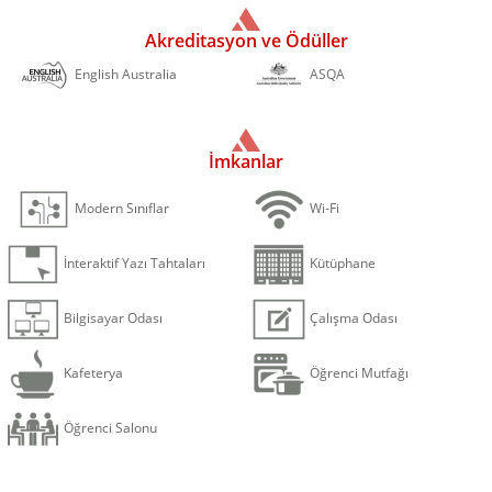
Akreditasyon ve Ödüller
English Australia
ASQA
İmkanlar
Modern Sınıflar
Wi-Fi
İnteraktif Yazı Tahtaları
Kütüphane
Bilgisayar Odası
Çalışma Odası
Kafeterya
Öğrenci Mutfağı
Öğrenci Salonu