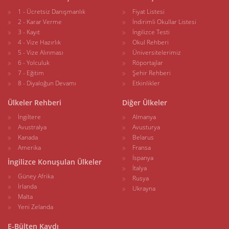
1 - Ücretsiz Danışmanlık
Fiyat Listesi
2 - Karar Verme
İndirimli Okullar Listesi
3 - Kayıt
İngilizce Testi
4 - Vize Hazırlık
Okul Rehberi
5 - Vize Alınması
Üniversitelerimiz
6 - Yolculuk
Röportajlar
7 - Eğitim
Şehir Rehberi
8 - Diyaloğun Devamı
Etkinlikler
Ülkeler Rehberi
Diğer Ülkeler
İngiltere
Almanya
Avustralya
Avusturya
Kanada
Belarus
Amerika
Fransa
İspanya
İngilizce Konuşulan Ülkeler
İtalya
Güney Afrika
Rusya
İrlanda
Ukrayna
Malta
Yeni Zelanda
E-Bülten Kaydı