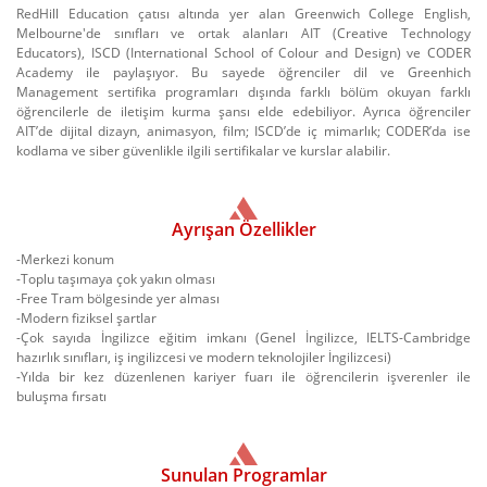
RedHill Education çatısı altında yer alan Greenwich College English,
Melbourne'de sınıfları ve ortak alanları AIT (Creative Technology
Educators), ISCD (International School of Colour and Design) ve CODER
Academy ile paylaşıyor. Bu sayede öğrenciler dil ve Greenhich
Management sertifika programları dışında farklı bölüm okuyan farklı
öğrencilerle de iletişim kurma şansı elde edebiliyor. Ayrıca öğrenciler
AIT’de dijital dizayn, animasyon, film; ISCD’de iç mimarlık; CODER’da ise
kodlama ve siber güvenlikle ilgili sertifikalar ve kurslar alabilir.
Ayrışan Özellikler
-Merkezi konum
-Toplu taşımaya çok yakın olması
-Free Tram bölgesinde yer alması
-Modern fiziksel şartlar
-Çok sayıda İngilizce eğitim imkanı (Genel İngilizce, IELTS-Cambridge
hazırlık sınıfları, iş ingilizcesi ve modern teknolojiler İngilizcesi)
-Yılda bir kez düzenlenen kariyer fuarı ile öğrencilerin işverenler ile
buluşma fırsatı
Sunulan Programlar