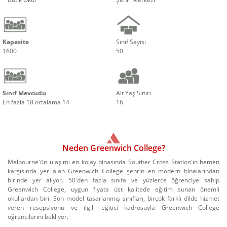
Kapasite
Sınıf Sayısı
1600
50
Sınıf Mevcudu
Alt Yaş Sınırı
En fazla 18 ortalama 14
16
Neden Greenwich College?
Melbourne'ün ulaşımı en kolay binasında Souther Cross Station'ın hemen
karşısında yer alan Greenwich College şehrin en modern binalarından
birinde yer alıyor. 50'den fazla sınıfa ve yüzlerce öğrenciye sahip
Greenwich College, uygun fiyata üst kalitede eğitim sunan önemli
okullardan biri. Son model tasarlanmış sınıfları, birçok farklı dilde hizmet
veren resepsiyonu ve ilgili eğitici kadrosuyla Greenwich College
öğrencilerini bekliyor.