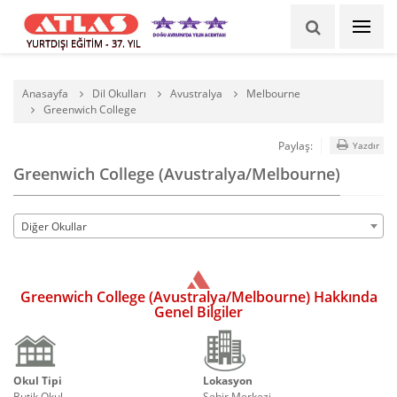
YURTDIŞI EĞİTİM - 37. YIL
Anasayfa
Dil Okulları
Avustralya
Melbourne
Greenwich College
Paylaş:
Yazdır
Greenwich College (Avustralya/Melbourne)
Diğer Okullar
Greenwich College (Avustralya/Melbourne) Hakkında
Genel Bilgiler
Okul Tipi
Lokasyon
Butik Okul
Şehir Merkezi