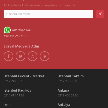
Aylık ve haftalık bültenlerimizi takip etmek için kayıt olun.
WhatsApp No:
+90 546 249 53 10
Sosyal Medyada Atlas
İstanbul Levent - Merkez
İstanbul Taksim
0212 249 53 10
0212 258 70 80
İstanbul Kadıköy
Ankara
0216 411 11 55
0312 466 63 66
İzmir
Antalya