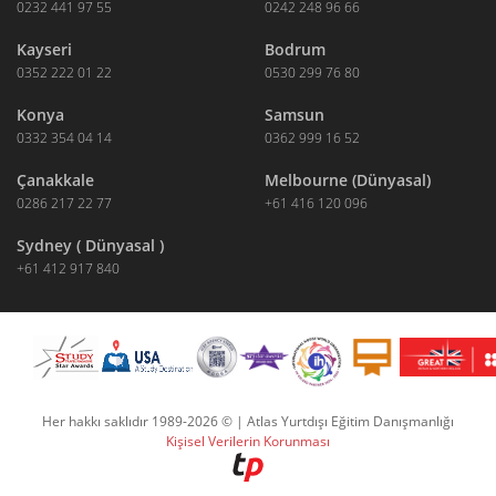
0232 441 97 55
0242 248 96 66
Kayseri
Bodrum
0352 222 01 22
0530 299 76 80
Konya
Samsun
0332 354 04 14
0362 999 16 52
Çanakkale
Melbourne (Dünyasal)
0286 217 22 77
+61 416 120 096
Sydney ( Dünyasal )
+61 412 917 840
Her hakkı saklıdır 1989-2026 © | Atlas Yurtdışı Eğitim Danışmanlığı
Kişisel Verilerin Korunması