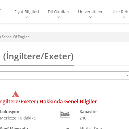
Fiyat Bilgileri
Dil Okulları
Üniversiteler
Ülke Reh
 School Of English
(İngiltere/Exeter)
ngiltere/Exeter) Hakkında Genel Bilgiler
Lokasyon
Kapasite
Merkeze 10 dakika
240
Sınıf Mevcudu
Alt Yaş Sınırı