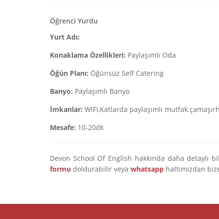
Öğrenci Yurdu
Yurt Adı:
Konaklama Özellikleri:
Paylaşımlı Oda
Öğün Planı:
Öğünsüz Self Catering
Banyo:
Paylaşımlı Banyo
İmkanlar:
WIFI,Katlarda paylaşımlı mutfak.çamaşır
Mesafe:
10-20dk
Devon School Of English hakkında daha detaylı bilg
formu
doldurabilir veya
whatsapp
hattımızdan bize 