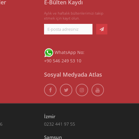
ler
E-Bülten Kaydı
Aylık ve haftalık bültenlerimizi takip
etmek için kayıt olun.
WhatsApp No:
+90 546 249 53 10
Sosyal Medyada Atlas
İzmir
66
0232 441 97 55
Samsun