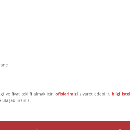
hane
i ve fiyat teklifi almak için
ofislerimizi
ziyaret edebilir,
bilgi iste
ulaşabilirsiniz.