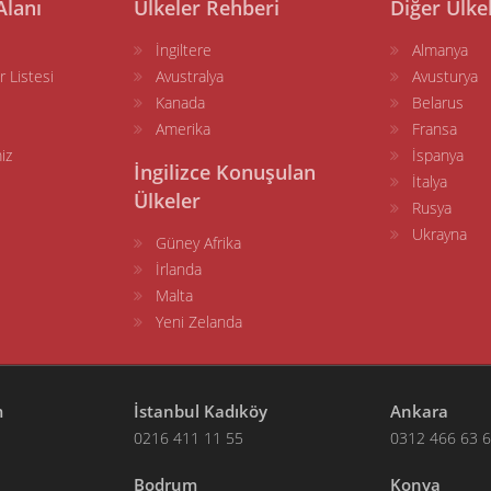
Alanı
Ülkeler Rehberi
Diğer Ülke
İngiltere
Almanya
r Listesi
Avustralya
Avusturya
Kanada
Belarus
Amerika
Fransa
iz
İspanya
İngilizce Konuşulan
İtalya
Ülkeler
Rusya
Ukrayna
Güney Afrika
İrlanda
Malta
Yeni Zelanda
m
İstanbul Kadıköy
Ankara
0216 411 11 55
0312 466 63 
Bodrum
Konya