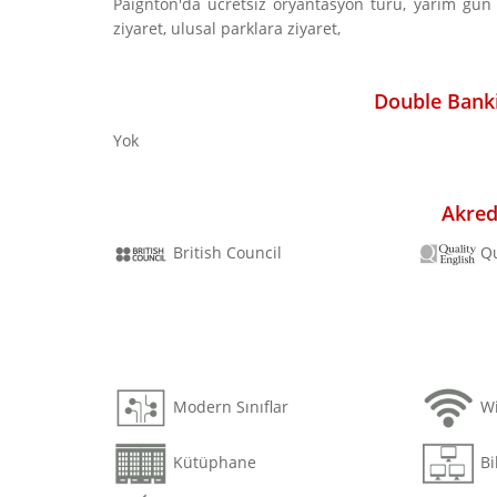
Paignton'da ücretsiz oryantasyon turu, yarım gün
ziyaret, ulusal parklara ziyaret,
Double Banki
Yok
Akred
British Council
Qu
Modern Sınıflar
Wi
Kütüphane
Bi