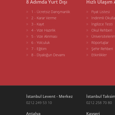
8 Adımda Yurt Dışı
Hızlı Ulaşım 
1 - Ücretsiz Danışmanlık
Fiyat Listesi
2 - Karar Verme
İndirimli Okulla
3 - Kayıt
İngilizce Testi
4 - Vize Hazırlık
Okul Rehberi
5 - Vize Alınması
Üniversitelerim
6 - Yolculuk
Röportajlar
7 - Eğitim
Şehir Rehberi
8 - Diyaloğun Devamı
Etkinlikler
İstanbul Levent - Merkez
İstanbul Taksi
0212 249 53 10
0212 258 70 80
Antalya
Kayseri