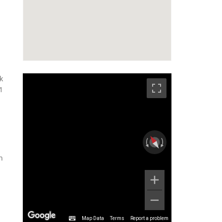
k
1
n
Map Data
Terms
Report a problem