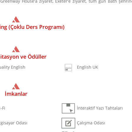
 Greenway House'a ziyaret, Exeter'e ziyaret, tüm gün Bath şehrin
ng (Çoklu Ders Programı)
itasyon ve Ödüller
ality English
English UK
İmkanlar
-Fi
İnteraktif Yazı Tahtaları
lgisayar Odası
Çalışma Odası