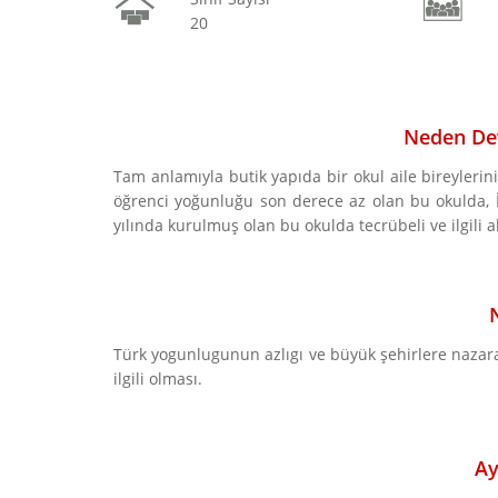
20
Neden Dev
Tam anlamıyla butik yapıda bir okul aile bireylerini
öğrenci yoğunluğu son derece az olan bu okulda, İn
yılında kurulmuş olan bu okulda tecrübeli ve ilg
Türk yogunlugunun azlıgı ve büyük şehirlere nazara
ilgili olması.
Ay