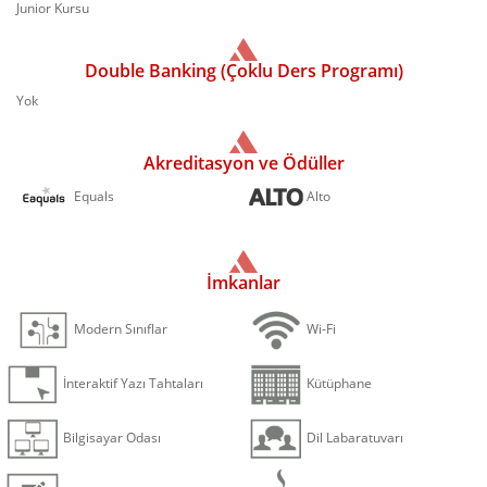
Junior Kursu
Double Banking (Çoklu Ders Programı)
Yok
Akreditasyon ve Ödüller
Equals
Alto
İmkanlar
Modern Sınıflar
Wi-Fi
İnteraktif Yazı Tahtaları
Kütüphane
Bilgisayar Odası
Dil Labaratuvarı