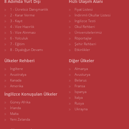
8 Adımda Yurt Dışı
Hızlı Ulaşım Alanı
1 - Ücretsiz Danışmanlık
Fiyat Listesi
2 - Karar Verme
İndirimli Okullar Listesi
3 - Kayıt
İngilizce Testi
4 - Vize Hazırlık
Okul Rehberi
5 - Vize Alınması
Üniversitelerimiz
6 - Yolculuk
Röportajlar
7 - Eğitim
Şehir Rehberi
8 - Diyaloğun Devamı
Etkinlikler
Ülkeler Rehberi
Diğer Ülkeler
İngiltere
Almanya
Avustralya
Avusturya
Kanada
Belarus
Amerika
Fransa
İspanya
İngilizce Konuşulan Ülkeler
İtalya
Güney Afrika
Rusya
İrlanda
Ukrayna
Malta
Yeni Zelanda