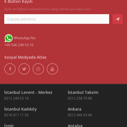
E-Bülten Kaydı
Aylık ve haftalık bültenlerimizi takip etmek için kayıt olun.
WhatsApp No:
+90 546 249 53 10
Sosyal Medyada Atlas
İstanbul Levent - Merkez
İstanbul Taksim
0212 249 53 10
0212 258 70 80
İstanbul Kadıköy
Ankara
0216 411 11 55
0312 466 63 66
İzmir
Antalya