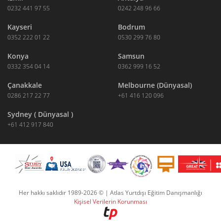
0232 441 97 55
0242 248 96 66
Kayseri
Bodrum
0352 222 01 22
0530 299 76 80
Konya
Samsun
0332 354 04 14
0362 999 16 52
Çanakkale
Melbourne (Dünyasal)
0286 217 22 77
+61 416 120 096
Sydney ( Dünyasal )
+61 412 917 840
Her hakkı saklıdır 1989-2026 © | Atlas Yurtdışı Eğitim Danışmanlığı
Kişisel Verilerin Korunması