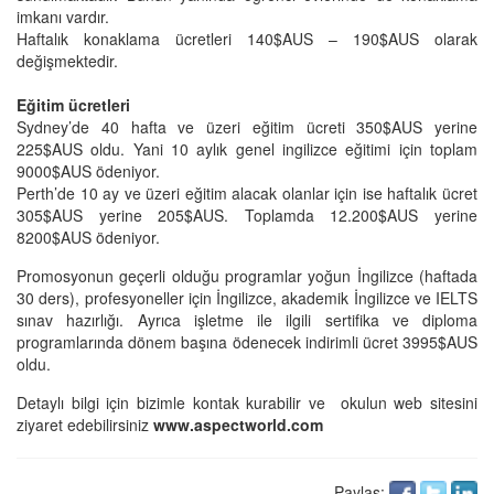
imkanı vardır.
Haftalık konaklama ücretleri 140$AUS – 190$AUS olarak
değişmektedir.
Eğitim ücretleri
Sydney’de 40 hafta ve üzeri eğitim ücreti 350$AUS yerine
225$AUS oldu. Yani 10 aylık genel ingilizce eğitimi için toplam
9000$AUS ödeniyor.
Perth’de 10 ay ve üzeri eğitim alacak olanlar için ise haftalık ücret
305$AUS yerine 205$AUS. Toplamda 12.200$AUS yerine
8200$AUS ödeniyor.
Promosyonun geçerli olduğu programlar yoğun İngilizce (haftada
30 ders), profesyoneller için İngilizce, akademik İngilizce ve IELTS
sınav hazırlığı. Ayrıca işletme ile ilgili sertifika ve diploma
programlarında dönem başına ödenecek indirimli ücret 3995$AUS
oldu.
Detaylı bilgi için bizimle kontak kurabilir ve okulun web sitesini
ziyaret edebilirsiniz
www.aspectworld.com
Paylaş: