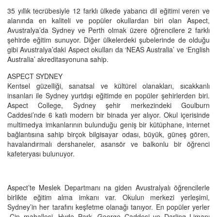
35 yıllık tecrübesiyle 12 farklı ülkede yabancı dil eğitimi veren ve
alanında en kaliteli ve popüler okullardan biri olan Aspect,
Avustralya’da Sydney ve Perth olmak üzere öğrencilere 2 farklı
şehirde eğitim sunuyor. Diğer ülkelerdeki şubelerinde de olduğu
gibi Avustralya’daki Aspect okulları da ‘NEAS Australia’ ve ‘English
Australia’ akreditasyonuna sahip.
ASPECT SYDNEY
Kentsel güzelliği, sanatsal ve kültürel olanakları, sıcakkanlı
insanları ile Sydney yurtdışı eğitimde en popüler şehirlerden biri.
Aspect College, Sydney şehir merkezindeki Goulburn
Caddesi’nde 6 katlı modern bir binada yer alıyor. Okul içerisinde
multimedya imkanlarının bulunduğu geniş bir kütüphane, internet
bağlantısına sahip birçok bilgisayar odası, büyük, güneş gören,
havalandırmalı dershaneler, asansör ve balkonlu bir öğrenci
kafeteryası bulunuyor.
Aspect’te Meslek Departmanı na giden Avustralyalı öğrencilerle
birlikte eğitim alma imkanı var. Okulun merkezi yerleşimi,
Sydney’in her tarafını keşfetme olanağı tanıyor. En popüler yerler
-Çin mahallesi, Hyde Park, George Caddesi ve Darling Limanı