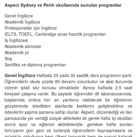
Aspect Sydney ve Perth okullarında sunulan programlar
Genel İngilizce
Akademik İngilizce
Profesyoneller için İngilizce
IELTS, TOEFL, Cambridge sınav hazırlık programları
İş İngilizcesi
Akademik sömestır
Akademik yıl
Staj
Sertifika ve diploma programları
Genel İngilizce
Haftada 20 yada 30 saatlik ders programını içerir.
Öğrencilerin okula yüzde 80 devamı zorunludur ve aksi durumda
vizenin iptali söz konusu olmaktadır. Ayrıca haftada 2,5 saat
bireysel çalışma vardır. Bu sayede öğrenciler dil laboratuvarında,
başlarında onlara her an yardımcı olabilecek bir öğretmen
gözetiminde istedikleri alanlarda kedilerini geliştirebilme ve
ödevlerini yapma şansına sahip olurlar. Aspect, düzenlediği ve ilan
panosunda yer verdiği sosyal aktiviteler ile gerek hafta içi okuldan
sonra spor ve eğlence aktiviteleriyle, gerekse hafta sonları
tüm/yarım gün gezi ve turlarıyla öğrencilerin kaynaşmasına ve
mümkün olduğunca hem ülkeyi tanıyarak hem de sosyal kalarak