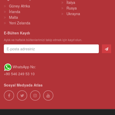
İtalya
Güney Afrika
Rusya
İrlanda
Ukrayna
Malta
Yeni Zelanda
E-Bülten Kaydı
Aylık ve haftalık bültenlerimizi takip etmek için kayıt olun.
WhatsApp No:
+90 546 249 53 10
Sosyal Medyada Atlas