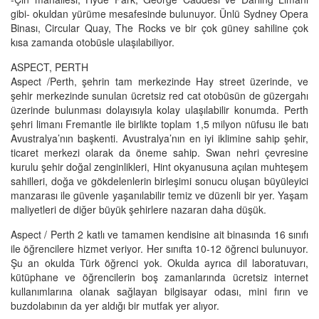
gibi- okuldan yürüme mesafesinde bulunuyor. Ünlü Sydney Opera
Binası, Circular Quay, The Rocks ve bir çok güney sahiline çok
kısa zamanda otobüsle ulaşılabiliyor.
ASPECT, PERTH
Aspect /Perth, şehrin tam merkezinde Hay street üzerinde, ve
şehir merkezinde sunulan ücretsiz red cat otobüsün de güzergahı
üzerinde bulunması dolayısıyla kolay ulaşılabilir konumda. Perth
şehri limanı Fremantle ile birlikte toplam 1,5 milyon nüfusu ile batı
Avustralya’nın başkenti. Avustralya’nın en iyi iklimine sahip şehir,
ticaret merkezi olarak da öneme sahip. Swan nehri çevresine
kurulu şehir doğal zenginlikleri, Hint okyanusuna açılan muhteşem
sahilleri, doğa ve gökdelenlerin birleşimi sonucu oluşan büyüleyici
manzarası ile güvenle yaşanılabilir temiz ve düzenli bir yer. Yaşam
maliyetleri de diğer büyük şehirlere nazaran daha düşük.
Aspect / Perth 2 katlı ve tamamen kendisine ait binasında 16 sınıfı
ile öğrencilere hizmet veriyor. Her sınıfta 10-12 öğrenci bulunuyor.
Şu an okulda Türk öğrenci yok. Okulda ayrıca dil laboratuvarı,
kütüphane ve öğrencilerin boş zamanlarında ücretsiz internet
kullanımlarına olanak sağlayan bilgisayar odası, mini fırın ve
buzdolabının da yer aldığı bir mutfak yer alıyor.