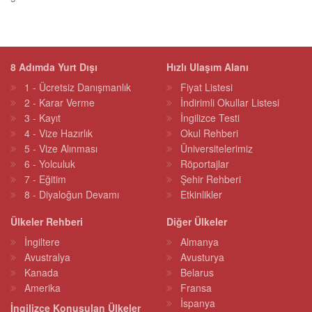
8 Adımda Yurt Dışı
Hızlı Ulaşım Alanı
1 - Ücretsiz Danışmanlık
Fiyat Listesi
2 - Karar Verme
İndirimli Okullar Listesi
3 - Kayıt
İngilizce Testi
4 - Vize Hazırlık
Okul Rehberi
5 - Vize Alınması
Üniversitelerimiz
6 - Yolculuk
Röportajlar
7 - Eğitim
Şehir Rehberi
8 - Diyaloğun Devamı
Etkinlikler
Ülkeler Rehberi
Diğer Ülkeler
İngiltere
Almanya
Avustralya
Avusturya
Kanada
Belarus
Amerika
Fransa
İspanya
İngilizce Konuşulan Ülkeler