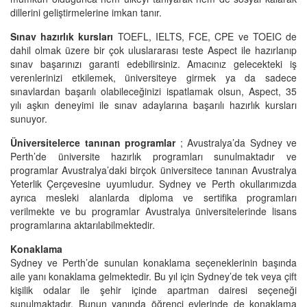
dillerini geliştirmelerine imkan tanır.
Sınav hazırlık kursları
TOEFL, IELTS, FCE, CPE ve TOEIC de
dahil olmak üzere bir çok uluslararası teste Aspect ile hazırlanıp
sınav başarınızı garanti edebilirsiniz. Amacınız gelecekteki iş
verenlerinizi etkilemek, üniversiteye girmek ya da sadece
sınavlardan başarılı olabileceğinizi ispatlamak olsun, Aspect, 35
yılı aşkın deneyimi ile sınav adaylarına başarılı hazırlık kursları
sunuyor.
Üniversitelerce tanınan programlar
; Avustralya’da Sydney ve
Perth’de üniversite hazırlık programları sunulmaktadır ve
programlar Avustralya’daki birçok üniversitece tanınan Avustralya
Yeterlik Çerçevesine uyumludur. Sydney ve Perth okullarımızda
ayrıca mesleki alanlarda diploma ve sertifika programları
verilmekte ve bu programlar Avustralya üniversitelerinde lisans
programlarına aktarılabilmektedir.
Konaklama
Sydney ve Perth’de sunulan konaklama seçeneklerinin başında
aile yanı konaklama gelmektedir. Bu yıl için Sydney’de tek veya çift
kişilik odalar ile şehir içinde apartman dairesi seçeneği
sunulmaktadır. Bunun yanında öğrenci evlerinde de konaklama