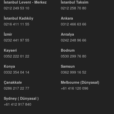
İstanbul Levent - Merkez
İstanbul Taksim
0212 249 53 10
0212 258 70 80
İstanbul Kadıköy
Ankara
0216 411 11 55
0312 466 63 66
İzmir
Antalya
0232 441 97 55
0242 248 96 66
Kayseri
Bodrum
0352 222 01 22
0530 299 76 80
Konya
Samsun
0332 354 04 14
0362 999 16 52
Çanakkale
Melbourne (Dünyasal)
0286 217 22 77
+61 416 120 096
Sydney ( Dünyasal )
+61 412 917 840