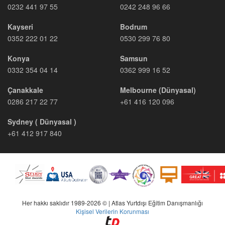
0232 441 97 55
0242 248 96 66
Kayseri
Bodrum
0352 222 01 22
0530 299 76 80
Konya
Samsun
0332 354 04 14
0362 999 16 52
Çanakkale
Melbourne (Dünyasal)
0286 217 22 77
+61 416 120 096
Sydney ( Dünyasal )
+61 412 917 840
Her hakkı saklıdır 1989-2026 © | Atlas Yurtdışı Eğitim Danışmanlığı
Kişisel Verilerin Korunması