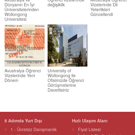
Dünyanın En İyi
değişiklik
Vizelerinde Dil
Üniversitelerinden
Yeterlikleri
Wollongong
Güncellendi
Universitesi
Avustralya Öğrenci
University of
Vizelerinde Yeni
Wollongong ile
Dönem
Ofisimizde Öğrenci
Görüşmelerine
Davetlisiniz
8 Adımda Yurt Dışı
Hızlı Ulaşım Alanı
1 - Ücretsiz Danışmanlık
Fiyat Listesi