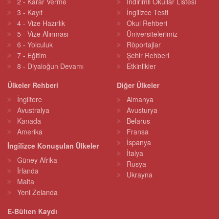
2 - Karar Verme
İndirimli Okullar Listesi
3 - Kayıt
İngilizce Testi
4 - Vize Hazırlık
Okul Rehberi
5 - Vize Alınması
Üniversitelerimiz
6 - Yolculuk
Röportajlar
7 - Eğitim
Şehir Rehberi
8 - Diyaloğun Devamı
Etkinlikler
Ülkeler Rehberi
Diğer Ülkeler
İngiltere
Almanya
Avustralya
Avusturya
Kanada
Belarus
Amerika
Fransa
İspanya
İngilizce Konuşulan Ülkeler
İtalya
Güney Afrika
Rusya
İrlanda
Ukrayna
Malta
Yeni Zelanda
E-Bülten Kaydı