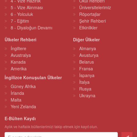
4 - Vize Hazırlık
Okul Rehberi
5 - Vize Alınması
Üniversitelerimiz
6 - Yolculuk
Röportajlar
7 - Eğitim
Şehir Rehberi
8 - Diyaloğun Devamı
Etkinlikler
Ülkeler Rehberi
Diğer Ülkeler
İngiltere
Almanya
Avustralya
Avusturya
Kanada
Belarus
Amerika
Fransa
İspanya
İngilizce Konuşulan Ülkeler
İtalya
Güney Afrika
Rusya
İrlanda
Ukrayna
Malta
Yeni Zelanda
E-Bülten Kaydı
Aylık ve haftalık bültenlerimizi takip etmek için kayıt olun.