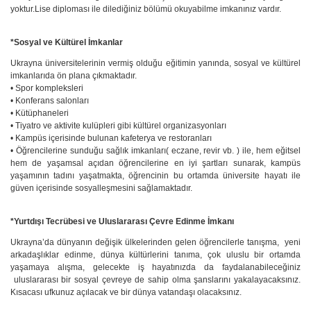
yoktur.Lise diploması ile dilediğiniz bölümü okuyabilme imkanınız vardır.
*Sosyal ve Kültürel İmkanlar
Ukrayna üniversitelerinin vermiş olduğu eğitimin yanında, sosyal ve kültürel
imkanlarıda ön plana çıkmaktadır.
• Spor kompleksleri
• Konferans salonları
• Kütüphaneleri
• Tiyatro ve aktivite kulüpleri gibi kültürel organizasyonları
• Kampüs içerisinde bulunan kafeterya ve restoranları
• Öğrencilerine sunduğu sağlık imkanları( eczane, revir vb. ) ile, hem eğitsel
hem de yaşamsal açıdan öğrencilerine en iyi şartları sunarak, kampüs
yaşamının tadını yaşatmakta, öğrencinin bu ortamda üniversite hayatı ile
güven içerisinde sosyalleşmesini sağlamaktadır.
*Yurtdışı Tecrübesi ve Uluslararası Çevre Edinme İmkanı
Ukrayna’da dünyanın değişik ülkelerinden gelen öğrencilerle tanışma, yeni
arkadaşlıklar edinme, dünya kültürlerini tanıma, çok uluslu bir ortamda
yaşamaya alışma, gelecekte iş hayatınızda da faydalanabileceğiniz
uluslararası bir sosyal çevreye de sahip olma şanslarını yakalayacaksınız.
Kısacası ufkunuz açılacak ve bir dünya vatandaşı olacaksınız.