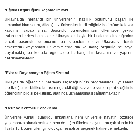
*Eğitim Özgürlüğünü Yaşama İmkanı
Ukrayna’da herhangi bir üniversitenin hazırlık bölümünü başarı ile
tamamladıktan sonra, dilediğiniz üniversitenin dilediğiniz bölümüne kolayca
kaydınızı yapabilirsiniz. Başörtülü öğrencilerimizin ülkemizde çektiği
sıkıntıları herkes bilmektedir. Ukrayna’da böyle bir kısıtlama olmadığından
birçok başörtülü öğrencimiz bu sebepten dolayı Ukrayna’yı tercih
etmektedir.Ukrayna’daki üniversitelerde din ve inanç özgürlüğüne saygı
duyulmakta, bu konuda öğrencilere herhangi bir kısıtlama ve yaptırım
getirilmemektedir.
*Ezbere Dayanmayan Eğitim Sistemi
Ukrayna’da öğrencinin belirleyip seçeceği bütün programlarda uygulanan
teorik eğitimle birlikte,branşının gerektirdiği seviyede verilen pratik eğitimle
öğrencinin bilgisi pekiştirilip, alanında uzmanlaşması sağlanmaktadır.
*Ucuz ve Konforlu Konaklama
Üniversite yurtları sunduğu imkanlarla hem üniversite hayatını özgürce
yaşamanıza olanak verirken hem de diğer ülkelerdeki yurtların çok altında bir
fiyatla Türk öğrenciler için oldukça hesaplı bir seçenek haline gelmektedir.