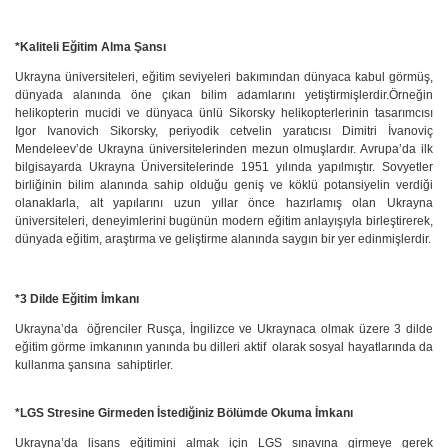
*Kaliteli Eğitim Alma Şansı
Ukrayna üniversiteleri, eğitim seviyeleri bakımından dünyaca kabul görmüş,
dünyada alanında öne çıkan bilim adamlarını yetiştirmişlerdir.Örneğin
helikopterin mucidi ve dünyaca ünlü Sikorsky helikopterlerinin tasarımcısı
Igor Ivanovich Sikorsky, periyodik cetvelin yaratıcısı Dimitri İvanoviç
Mendeleev’de Ukrayna üniversitelerinden mezun olmuşlardır. Avrupa’da ilk
bilgisayarda Ukrayna Üniversitelerinde 1951 yılında yapılmıştır. Sovyetler
birliğinin bilim alanında sahip olduğu geniş ve köklü potansiyelin verdiği
olanaklarla, alt yapılarını uzun yıllar önce hazırlamış olan Ukrayna
üniversiteleri, deneyimlerini bugünün modern eğitim anlayışıyla birleştirerek,
dünyada eğitim, araştırma ve geliştirme alanında saygın bir yer edinmişlerdir.
*3 Dilde Eğitim İmkanı
Ukrayna’da öğrenciler Rusça, İngilizce ve Ukraynaca olmak üzere 3 dilde
eğitim görme imkanının yanında bu dilleri aktif olarak sosyal hayatlarında da
kullanma şansına sahiptirler.
*LGS Stresine Girmeden İstediğiniz Bölümde Okuma İmkanı
Ukrayna’da lisans eğitimini almak için LGS sınavına girmeye gerek