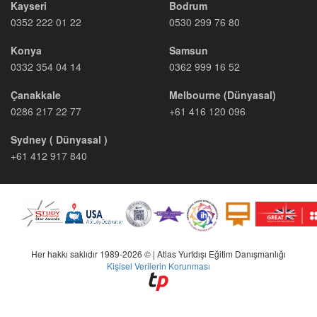
Kayseri
Bodrum
0352 222 01 22
0530 299 76 80
Konya
Samsun
0332 354 04 14
0362 999 16 52
Çanakkale
Melbourne (Dünyasal)
0286 217 22 77
+61 416 120 096
Sydney ( Dünyasal )
+61 412 917 840
Her hakkı saklıdır 1989-2026 © | Atlas Yurtdışı Eğitim Danışmanlığı
Kişisel Verilerin Korunması