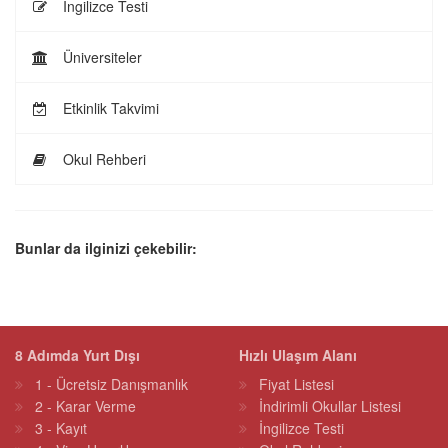
İngilizce Testi
Üniversiteler
Etkinlik Takvimi
Okul Rehberi
Bunlar da ilginizi çekebilir:
8 Adımda Yurt Dışı
Hızlı Ulaşım Alanı
1 - Ücretsiz Danışmanlık
Fiyat Listesi
2 - Karar Verme
İndirimli Okullar Listesi
3 - Kayıt
İngilizce Testi