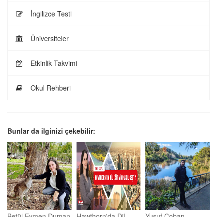
İngilizce Testi
Üniversiteler
Etkinlik Takvimi
Okul Rehberi
Bunlar da ilginizi çekebilir:
Betül Eymen Duman
Hawthorn'da Dil
Yusuf Çoban