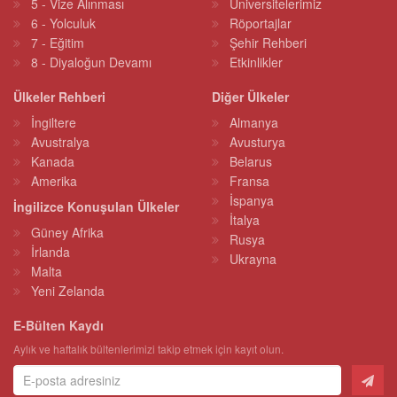
5 - Vize Alınması
Üniversitelerimiz
6 - Yolculuk
Röportajlar
7 - Eğitim
Şehir Rehberi
8 - Diyaloğun Devamı
Etkinlikler
Ülkeler Rehberi
Diğer Ülkeler
İngiltere
Almanya
Avustralya
Avusturya
Kanada
Belarus
Amerika
Fransa
İspanya
İngilizce Konuşulan Ülkeler
İtalya
Güney Afrika
Rusya
İrlanda
Ukrayna
Malta
Yeni Zelanda
E-Bülten Kaydı
Aylık ve haftalık bültenlerimizi takip etmek için kayıt olun.