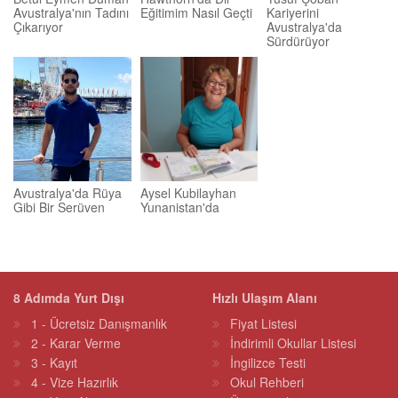
Avustralya'nın Tadını
Eğitimim Nasıl Geçti
Kariyerini
Çıkarıyor
Avustralya'da
Sürdürüyor
Avustralya'da Rüya
Aysel Kubilayhan
Gibi Bir Serüven
Yunanistan'da
8 Adımda Yurt Dışı
Hızlı Ulaşım Alanı
1 - Ücretsiz Danışmanlık
Fiyat Listesi
2 - Karar Verme
İndirimli Okullar Listesi
3 - Kayıt
İngilizce Testi
4 - Vize Hazırlık
Okul Rehberi