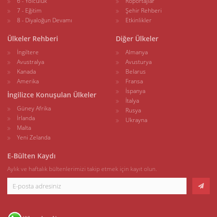
6 - Yolculuk
Röportajlar
7 - Eğitim
Şehir Rehberi
8 - Diyaloğun Devamı
Etkinlikler
Ülkeler Rehberi
Diğer Ülkeler
İngiltere
Almanya
Avustralya
Avusturya
Kanada
Belarus
Amerika
Fransa
İspanya
İngilizce Konuşulan Ülkeler
İtalya
Güney Afrika
Rusya
İrlanda
Ukrayna
Malta
Yeni Zelanda
E-Bülten Kaydı
Aylık ve haftalık bültenlerimizi takip etmek için kayıt olun.