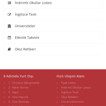
İndirimli Okullar Listesi
İngilizce Testi
Üniversiteler
Etkinlik Takvimi
Okul Rehberi
8 Adımda Yurt Dışı
Hızlı Ulaşım Alanı
1 - Ücretsiz Danışmanlık
Fiyat Listesi
2 - Karar Verme
İndirimli Okullar Listesi
3 - Kayıt
İngilizce Testi
4 - Vize Hazırlık
Okul Rehberi
5 - Vize Alınması
Üniversitelerimiz