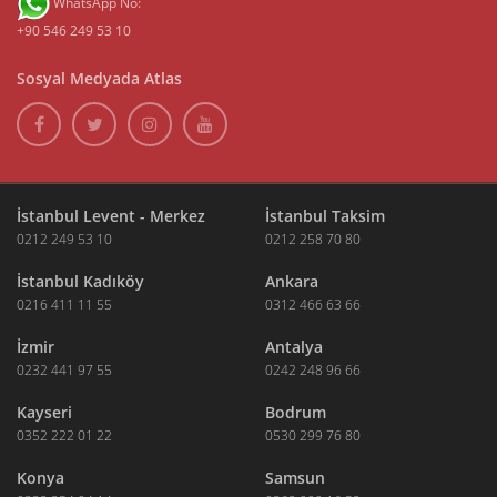
WhatsApp No:
+90 546 249 53 10
Sosyal Medyada Atlas
İstanbul Levent - Merkez
İstanbul Taksim
0212 249 53 10
0212 258 70 80
İstanbul Kadıköy
Ankara
0216 411 11 55
0312 466 63 66
İzmir
Antalya
0232 441 97 55
0242 248 96 66
Kayseri
Bodrum
0352 222 01 22
0530 299 76 80
Konya
Samsun