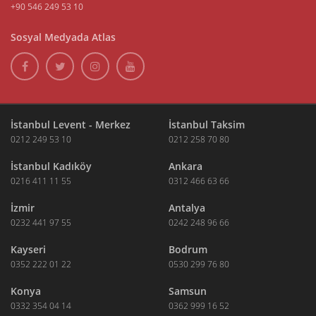
+90 546 249 53 10
Sosyal Medyada Atlas
İstanbul Levent - Merkez
İstanbul Taksim
0212 249 53 10
0212 258 70 80
İstanbul Kadıköy
Ankara
0216 411 11 55
0312 466 63 66
İzmir
Antalya
0232 441 97 55
0242 248 96 66
Kayseri
Bodrum
0352 222 01 22
0530 299 76 80
Konya
Samsun
0332 354 04 14
0362 999 16 52