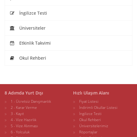
İngilizce Testi
Üniversiteler
Etkinlik Takvimi
Okul Rehberi
8 Adımda Yurt Dışı
Hızlı Ulaşım Alanı
1 - Ücretsiz Danışmanlık
Fiyat Listesi
2 - Karar Verme
İndirimli Okullar Listesi
3 - Kayıt
İngilizce Testi
4 - Vize Hazırlık
Okul Rehberi
5 - Vize Alınması
Üniversitelerimiz
6 - Yolculuk
Röportajlar