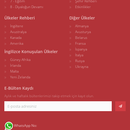
7 - Eğitim
Şehir Rehberi
8 - Diyaloğun Devamı
Etkinlikler
Ülkeler Rehberi
Diğer Ülkeler
İngiltere
Almanya
Avustralya
Avusturya
Kanada
Belarus
Amerika
Fransa
İspanya
İngilizce Konuşulan Ülkeler
İtalya
Güney Afrika
Rusya
İrlanda
Ukrayna
Malta
Yeni Zelanda
E-Bülten Kaydı
Aylık ve haftalık bültenlerimizi takip etmek için kayıt olun.
WhatsApp No: