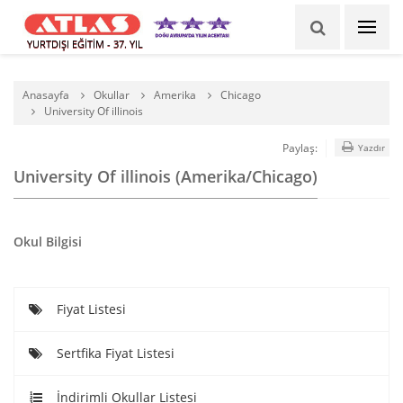
YURTDIŞI EĞİTİM - 37. YIL
Anasayfa
Okullar
Amerika
Chicago
University Of illinois
Paylaş:
Yazdır
University Of illinois (Amerika/Chicago)
Okul Bilgisi
Fiyat Listesi
Sertfika Fiyat Listesi
İndirimli Okullar Listesi