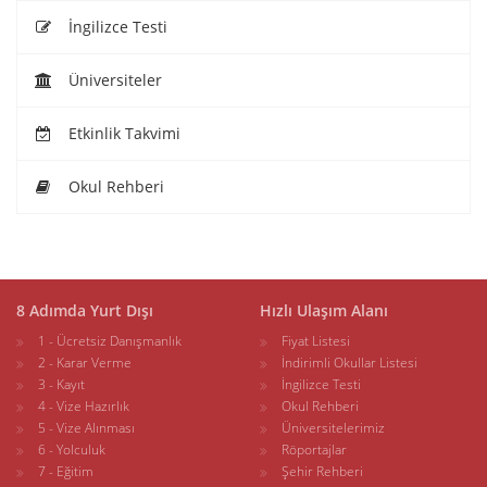
İngilizce Testi
Üniversiteler
Etkinlik Takvimi
Okul Rehberi
8 Adımda Yurt Dışı
Hızlı Ulaşım Alanı
1 - Ücretsiz Danışmanlık
Fiyat Listesi
2 - Karar Verme
İndirimli Okullar Listesi
3 - Kayıt
İngilizce Testi
4 - Vize Hazırlık
Okul Rehberi
5 - Vize Alınması
Üniversitelerimiz
6 - Yolculuk
Röportajlar
7 - Eğitim
Şehir Rehberi