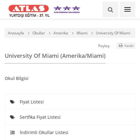
YURTDIŞI EĞİTİM - 37. YIL
Anasayfa
Okullar
Amerika
Miami
University Of Miami
Paylaş:
Yazdır
University Of Miami (Amerika/Miami)
Okul Bilgisi
Fiyat Listesi
Sertfika Fiyat Listesi
İndirimli Okullar Listesi