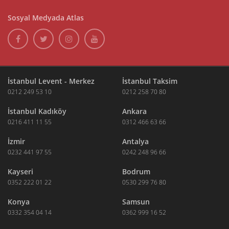
Sosyal Medyada Atlas
İstanbul Levent - Merkez
İstanbul Taksim
0212 249 53 10
0212 258 70 80
İstanbul Kadıköy
Ankara
0216 411 11 55
0312 466 63 66
İzmir
Antalya
0232 441 97 55
0242 248 96 66
Kayseri
Bodrum
0352 222 01 22
0530 299 76 80
Konya
Samsun
0332 354 04 14
0362 999 16 52