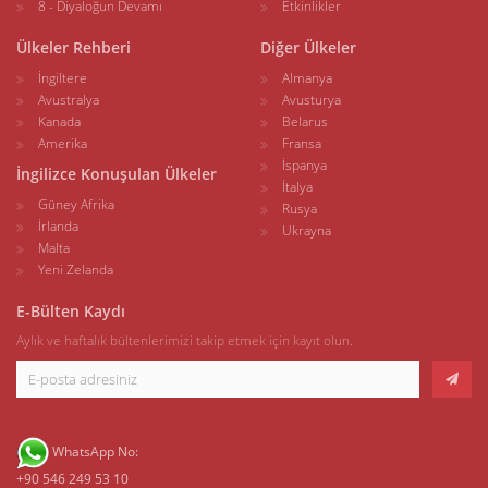
8 - Diyaloğun Devamı
Etkinlikler
Ülkeler Rehberi
Diğer Ülkeler
İngiltere
Almanya
Avustralya
Avusturya
Kanada
Belarus
Amerika
Fransa
İspanya
İngilizce Konuşulan Ülkeler
İtalya
Güney Afrika
Rusya
İrlanda
Ukrayna
Malta
Yeni Zelanda
E-Bülten Kaydı
Aylık ve haftalık bültenlerimizi takip etmek için kayıt olun.
WhatsApp No:
+90 546 249 53 10