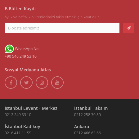
E-Bülten Kaydı
Aylık ve haftalık bültenlerimizi takip etmek için kayıt olun.
WhatsApp No:
+90 546 249 53 10
Sosyal Medyada Atlas
İstanbul Levent - Merkez
İstanbul Taksim
0212 249 53 10
0212 258 70 80
İstanbul Kadıköy
Ankara
0216 411 11 55
0312 466 63 66