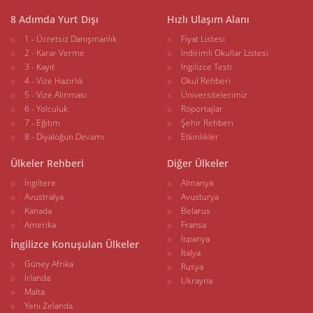
8 Adımda Yurt Dışı
Hızlı Ulaşım Alanı
1 - Ücretsiz Danışmanlık
Fiyat Listesi
2 - Karar Verme
İndirimli Okullar Listesi
3 - Kayıt
İngilizce Testi
4 - Vize Hazırlık
Okul Rehberi
5 - Vize Alınması
Üniversitelerimiz
6 - Yolculuk
Röportajlar
7 - Eğitim
Şehir Rehberi
8 - Diyaloğun Devamı
Etkinlikler
Ülkeler Rehberi
Diğer Ülkeler
İngiltere
Almanya
Avustralya
Avusturya
Kanada
Belarus
Amerika
Fransa
İspanya
İngilizce Konuşulan Ülkeler
İtalya
Güney Afrika
Rusya
İrlanda
Ukrayna
Malta
Yeni Zelanda