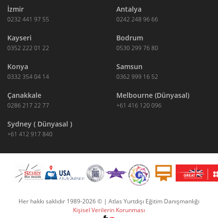
İzmir
Antalya
0232 441 97 55
0242 248 96 66
Kayseri
Bodrum
0352 222 01 22
0530 299 76 80
Konya
Samsun
0332 354 04 14
0362 999 16 52
Çanakkale
Melbourne (Dünyasal)
0286 217 22 77
+61 416 120 096
Sydney ( Dünyasal )
+61 412 917 840
Her hakkı saklıdır 1989-2026 © | Atlas Yurtdışı Eğitim Danışmanlığı
Kişisel Verilerin Korunması