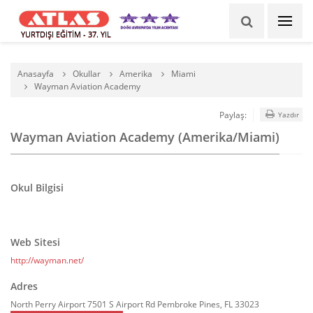
YURTDIŞI EĞİTİM - 37. YIL
Anasayfa
Okullar
Amerika
Miami
Wayman Aviation Academy
Paylaş:
Yazdır
Wayman Aviation Academy (Amerika/Miami)
Okul Bilgisi
Web Sitesi
http://wayman.net/
Adres
North Perry Airport 7501 S Airport Rd Pembroke Pines, FL 33023