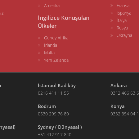
Amerika
Fransa
iz
İspanya
İngilizce Konuşulan
İtalya
Ülkeler
Rusya
Ukrayna
Güney Afrika
İrlanda
Malta
Yeni Zelanda
m
İstanbul Kadıköy
Ankara
0216 411 11 55
0312 466 63 
Bodrum
Konya
0530 299 76 80
0332 354 04 
nyasal)
Sydney ( Dünyasal )
+61 412 917 840