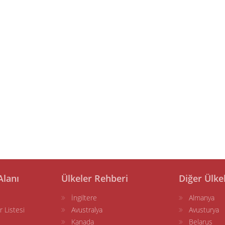
Alanı
Ülkeler Rehberi
Diğer Ülke
İngiltere
Almanya
r Listesi
Avustralya
Avusturya
Kanada
Belarus