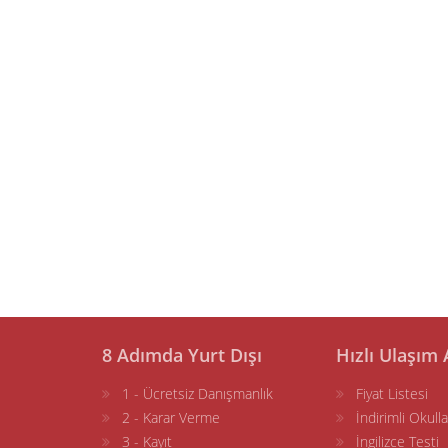
8 Adımda Yurt Dışı
Hızlı Ulaşım 
1 - Ücretsiz Danışmanlık
Fiyat Listesi
2 - Karar Verme
İndirimli Okulla
3 - Kayıt
İngilizce Testi