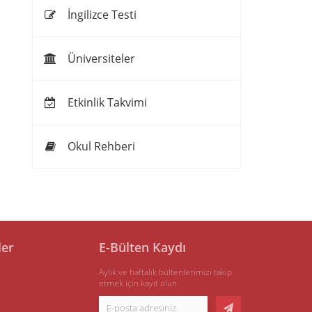
İngilizce Testi
Üniversiteler
Etkinlik Takvimi
Okul Rehberi
ler
E-Bülten Kaydı
Aylık ve haftalık bültenlerimizi takip
etmek için kayıt olun.