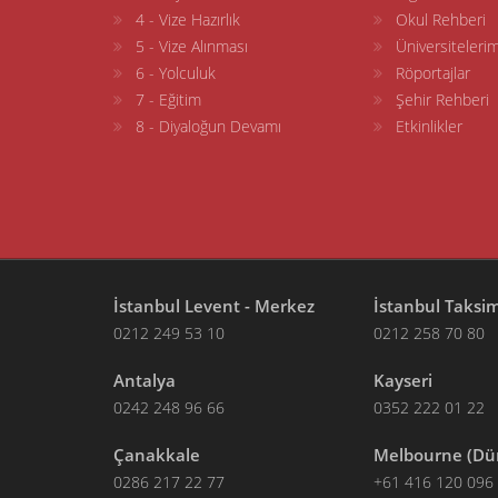
4 - Vize Hazırlık
Okul Rehberi
5 - Vize Alınması
Üniversitelerim
6 - Yolculuk
Röportajlar
7 - Eğitim
Şehir Rehberi
8 - Diyaloğun Devamı
Etkinlikler
İstanbul Levent - Merkez
İstanbul Taksi
0212 249 53 10
0212 258 70 80
Antalya
Kayseri
0242 248 96 66
0352 222 01 22
Çanakkale
Melbourne (Dü
0286 217 22 77
+61 416 120 096