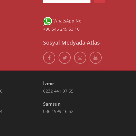
WhatsApp No:
+90 546 249 53 10
Sosyal Medyada Atlas
İzmir
66
0232 441 97 55
Samsun
14
0362 999 16 52