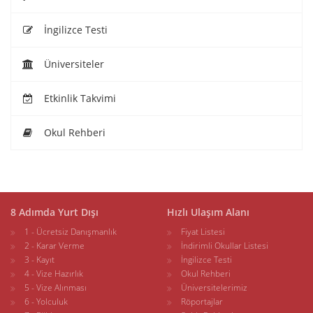
İngilizce Testi
Üniversiteler
Etkinlik Takvimi
Okul Rehberi
8 Adımda Yurt Dışı
Hızlı Ulaşım Alanı
1 - Ücretsiz Danışmanlık
Fiyat Listesi
2 - Karar Verme
İndirimli Okullar Listesi
3 - Kayıt
İngilizce Testi
4 - Vize Hazırlık
Okul Rehberi
5 - Vize Alınması
Üniversitelerimiz
6 - Yolculuk
Röportajlar