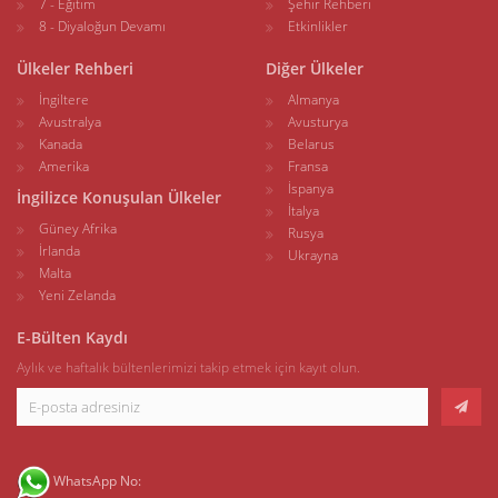
7 - Eğitim
Şehir Rehberi
8 - Diyaloğun Devamı
Etkinlikler
Ülkeler Rehberi
Diğer Ülkeler
İngiltere
Almanya
Avustralya
Avusturya
Kanada
Belarus
Amerika
Fransa
İspanya
İngilizce Konuşulan Ülkeler
İtalya
Güney Afrika
Rusya
İrlanda
Ukrayna
Malta
Yeni Zelanda
E-Bülten Kaydı
Aylık ve haftalık bültenlerimizi takip etmek için kayıt olun.
WhatsApp No: