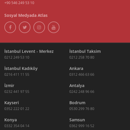
+90 546 249 53 10
Sosyal Medyada Atlas
İstanbul Levent - Merkez
İstanbul Taksim
0212 249 53 10
0212 258 70 80
İstanbul Kadıköy
Ankara
0216 411 11 55
0312 466 63 66
İzmir
Antalya
0232 441 97 55
0242 248 96 66
Kayseri
Bodrum
0352 222 01 22
0530 299 76 80
Konya
Samsun
0332 354 04 14
0362 999 16 52