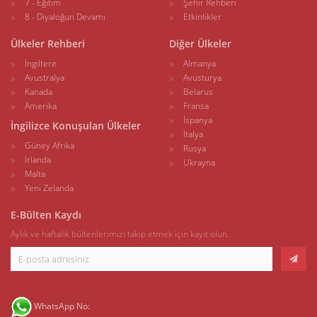
7 - Eğitim
Şehir Rehberi
8 - Diyaloğun Devamı
Etkinlikler
Ülkeler Rehberi
Diğer Ülkeler
İngiltere
Almanya
Avustralya
Avusturya
Kanada
Belarus
Amerika
Fransa
İspanya
İngilizce Konuşulan Ülkeler
İtalya
Güney Afrika
Rusya
İrlanda
Ukrayna
Malta
Yeni Zelanda
E-Bülten Kaydı
Aylık ve haftalık bültenlerimizi takip etmek için kayıt olun.
WhatsApp No: