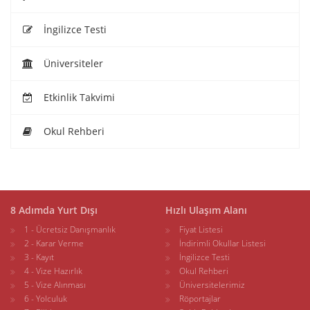
İngilizce Testi
Üniversiteler
Etkinlik Takvimi
Okul Rehberi
8 Adımda Yurt Dışı
Hızlı Ulaşım Alanı
1 - Ücretsiz Danışmanlık
Fiyat Listesi
2 - Karar Verme
İndirimli Okullar Listesi
3 - Kayıt
İngilizce Testi
4 - Vize Hazırlık
Okul Rehberi
5 - Vize Alınması
Üniversitelerimiz
6 - Yolculuk
Röportajlar