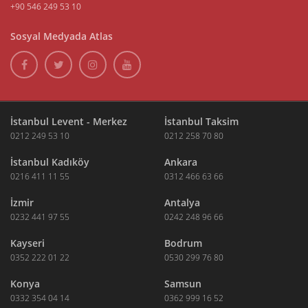
+90 546 249 53 10
Sosyal Medyada Atlas
İstanbul Levent - Merkez
İstanbul Taksim
0212 249 53 10
0212 258 70 80
İstanbul Kadıköy
Ankara
0216 411 11 55
0312 466 63 66
İzmir
Antalya
0232 441 97 55
0242 248 96 66
Kayseri
Bodrum
0352 222 01 22
0530 299 76 80
Konya
Samsun
0332 354 04 14
0362 999 16 52