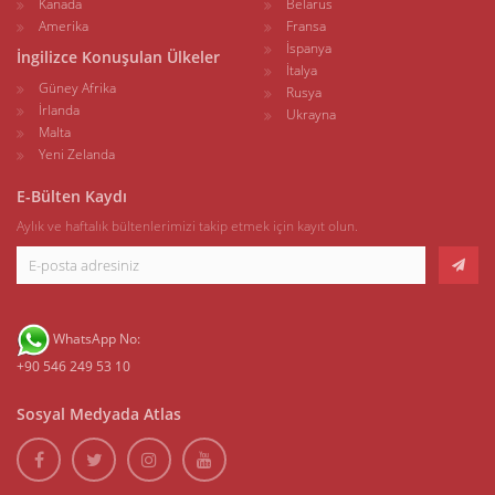
Kanada
Belarus
Amerika
Fransa
İspanya
İngilizce Konuşulan Ülkeler
İtalya
Güney Afrika
Rusya
İrlanda
Ukrayna
Malta
Yeni Zelanda
E-Bülten Kaydı
Aylık ve haftalık bültenlerimizi takip etmek için kayıt olun.
WhatsApp No:
+90 546 249 53 10
Sosyal Medyada Atlas