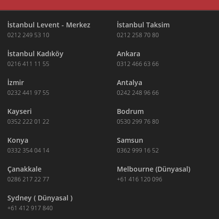
İstanbul Levent - Merkez
İstanbul Taksim
0212 249 53 10
0212 258 70 80
İstanbul Kadıköy
Ankara
0216 411 11 55
0312 466 63 66
İzmir
Antalya
0232 441 97 55
0242 248 96 66
Kayseri
Bodrum
0352 222 01 22
0530 299 76 80
Konya
Samsun
0332 354 04 14
0362 999 16 52
Çanakkale
Melbourne (Dünyasal)
0286 217 22 77
+61 416 120 096
Sydney ( Dünyasal )
+61 412 917 840