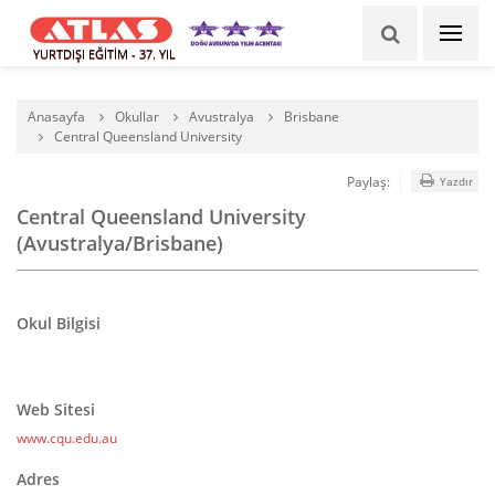
YURTDIŞI EĞİTİM - 37. YIL
Anasayfa
Okullar
Avustralya
Brisbane
Central Queensland University
Paylaş:
Yazdır
Central Queensland University
(Avustralya/Brisbane)
Okul Bilgisi
Web Sitesi
www.cqu.edu.au
Adres