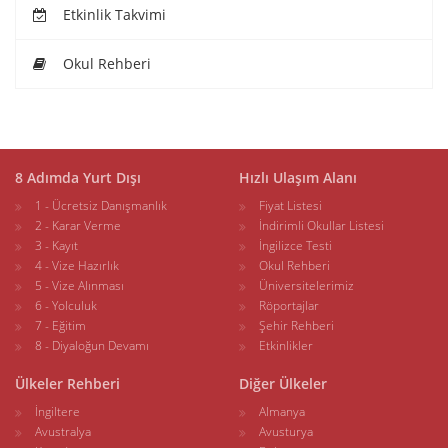
Etkinlik Takvimi
Okul Rehberi
8 Adımda Yurt Dışı
Hızlı Ulaşım Alanı
1 - Ücretsiz Danışmanlık
Fiyat Listesi
2 - Karar Verme
İndirimli Okullar Listesi
3 - Kayıt
İngilizce Testi
4 - Vize Hazırlık
Okul Rehberi
5 - Vize Alınması
Üniversitelerimiz
6 - Yolculuk
Röportajlar
7 - Eğitim
Şehir Rehberi
8 - Diyaloğun Devamı
Etkinlikler
Ülkeler Rehberi
Diğer Ülkeler
İngiltere
Almanya
Avustralya
Avusturya