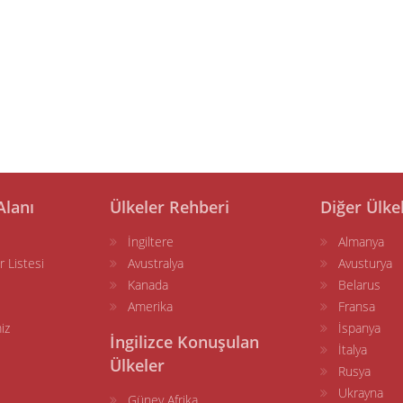
Alanı
Ülkeler Rehberi
Diğer Ülke
İngiltere
Almanya
r Listesi
Avustralya
Avusturya
Kanada
Belarus
Amerika
Fransa
iz
İspanya
İngilizce Konuşulan
İtalya
Ülkeler
Rusya
Ukrayna
Güney Afrika