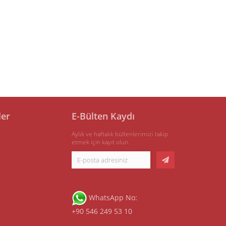
ler
E-Bülten Kaydı
Aylık ve haftalık bültenlerimizi takip
etmek için kayıt olun.
WhatsApp No:
+90 546 249 53 10