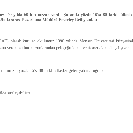
esi 40 yılda 60 bin mezun verdi. Şu anda yüzde 16'sı 80 farklı ülkede
Uluslararası Pazarlama Müdürü Beverley Reilly anlattı
CAE) olarak kurulan okulumuz 1990 yılında Monash Üniversitesi bünyesind
mezun veren okulun mezunlarından pek çoğu kamu ve ticaret alanında çalışıyor.
ilerimizin yüzde 16’si 80 farklı ülkeden gelen yabancı öğrenciler.
lde sıralayabiliriz;