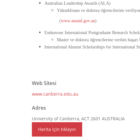
Australian Leadership Awards (ALA)
Yükseklisans ve doktora öğrencilerine veriliyor
(
www.ausaid.gov.au
)
Endeavour International Postgraduate Research Schol
Master ve doktora öğrencilerine verilen başarı 
International Alumni Scholarships for International S
Web Sitesi
www.canberra.edu.au
Adres
University of Canberra, ACT 2601 AUSTRALIA
Harita için tıklayın