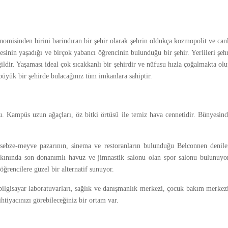
omisinden birini barindıran bir şehir olarak şehrin oldukça kozmopolit ve can
sinin yaşadığı ve birçok yabancı öğrencinin bulunduğu bir şehir. Yerlileri şeh
ildir. Yaşaması ideal çok sıcakkanlı bir şehirdir ve nüfusu hızla çoğalmakta ol
üyük bir şehirde bulacağınız tüm imkanlara sahiptir.
u. Kampüs uzun ağaçları, öz bitki örtüsü ile temiz hava cennetidir. Bünyesin
 sebze-meyve pazarının, sinema ve restoranların bulunduğu Belconnen denile
kınında son donanımlı havuz ve jimnastik salonu olan spor salonu bulunuyor
öğrencilere güzel bir alternatif sunuyor.
 bilgisayar laboratuvarları, sağlık ve danışmanlık merkezi, çocuk bakım merkez
htiyacınızı görebileceğiniz bir ortam var.