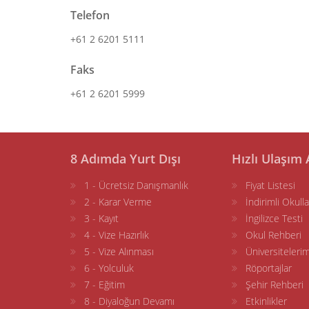
Telefon
+61 2 6201 5111
Faks
+61 2 6201 5999
8 Adımda Yurt Dışı
Hızlı Ulaşım 
1 - Ücretsiz Danışmanlık
Fiyat Listesi
2 - Karar Verme
İndirimli Okulla
3 - Kayıt
İngilizce Testi
4 - Vize Hazırlık
Okul Rehberi
5 - Vize Alınması
Üniversitelerim
6 - Yolculuk
Röportajlar
7 - Eğitim
Şehir Rehberi
8 - Diyaloğun Devamı
Etkinlikler