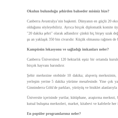
Okulun bulunduğu şehirden bahseder misiniz bize?
Canberra Avustralya’nin başkenti. Dünyanın en güçlü 20 ekon
olduğunu söyleyebiliriz. Ayrıca birçok diplomatik komite üye
"20 dakika şehri" olarak adlandırır çünkü hiç birşey uzak değ
şu an yaklaşık 350 bin civarıdır. Küçük olmasına rağmen de b
Kampüsün lokasyonu ve sağladığı imkanları neler?
Canberra Üniversitesi 120 hektarlık eşsiz bir ortamda kurul
birçok hayvanı barındırır.
Şehir merkezine otobüsle 10 dakika; alışveriş merkezinin,
yerleşim yerine 5 dakika yürüme mesafesinde. Yine çok ya
Ginninderra Gölü'de parkları, yürüyüş ve bisiklet alanlarıyla 
Üniversite içerisinde yurtlar, kütüphane, araştırma merkezi,
kutsal buluşma merkezleri, market, kitabevi ve kafelerle her i
En popüler programlarınız neler?