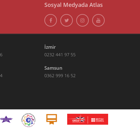
Sosyal Medyada Atlas
İzmir
66
0232 441 97 55
Samsun
14
0362 999 16 52