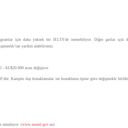
ramlar için daha yüksek bir IELTS'de istenebiliyor. Diğer şartlar için d
ışmanlık’tan yardım alabilirsiniz.
0 - AU$20.000 arası değişiyor.
dür. Kampüs dışı konaklamalar ise konaklama tipine göre değişmekle birlikt
e sunuluyor. (
www.ausaid.gov.au
)