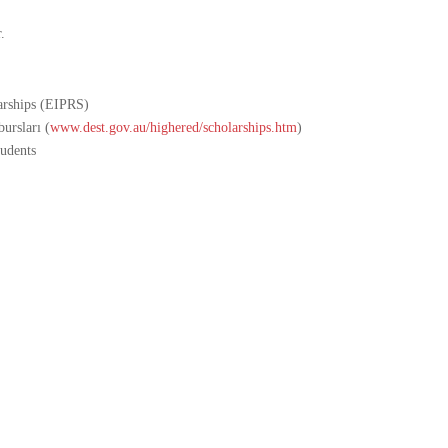
.
arships (EIPRS)
bursları (
www.dest.gov.au/highered/scholarships.htm
)
tudents