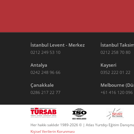
İstanbul Levent - Merkez
İstanbul Taksi
0212 249 53 10
0212 258 70 80
Antalya
Kayseri
0242 248 96 66
0352 222 01 22
Çanakkale
Melbourne (Dü
0286 217 22 77
+61 416 120 096
Her hakkı saklıdır 1989-2026 © | Atlas Yurtdışı Eğitim Danışma
Kişisel Verilerin Korunması