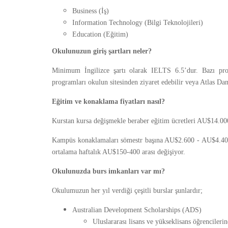
Business (İş)
Information Technology (Bilgi Teknolojileri)
Education (Eğitim)
Okulunuzun giriş şartları neler?
Minimum İngilizce şartı olarak IELTS 6.5’dur. Bazı prog
programları okulun sitesinden ziyaret edebilir veya Atlas Dan
Eğitim ve konaklama fiyatları nasıl?
Kurstan kursa değişmekle beraber eğitim ücretleri AU$14.00
Kampüs konaklamaları sömestr başına AU$2.600 - AU$4.400’
ortalama haftalık AU$150-400 arası değişiyor.
Okulunuzda burs imkanları var mı?
Okulumuzun her yıl verdiği çeşitli burslar şunlardır;
Australian Development Scholarships (ADS)
Uluslararası lisans ve yükseklisans öğrencilerin