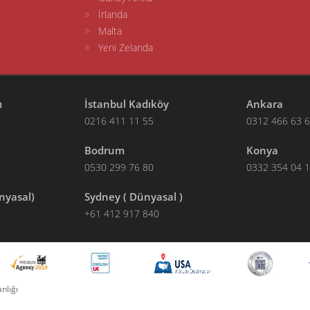
İrlanda
Malta
Yeni Zelanda
m
İstanbul Kadıköy
Ankara
0216 411 11 55
0312 466 63 
Bodrum
Konya
0530 299 76 80
0332 354 04 
nyasal)
Sydney ( Dünyasal )
+61 412 917 840
nlığı