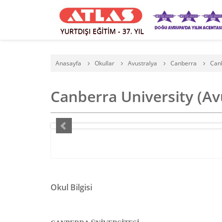
YURTDIŞI EĞİTİM - 37. YIL
Anasayfa
Okullar
Avustralya
Canberra
Canb
Canberra University (Av
Okul Bilgisi