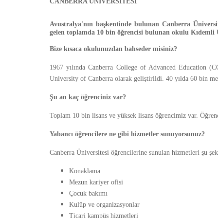
CANBERRA ÜNİVERSİTESİ
Avustralya'nın başkentinde bulunan Canberra Üniversit
gelen toplamda 10 bin öğrencisi bulunan okulu Kıdemli 
Bize
kısaca okulunuzdan bahseder misiniz?
1967 yılında Canberra College of Advanced Education (C
University of Canberra olarak geliştirildi. 40 yılda 60 bin 
Şu an kaç öğrenciniz var?
Toplam 10 bin lisans ve yüksek lisans öğrencimiz var. Öğrenc
Yabancı öğrencilere ne gibi hizmetler sunuyorsunuz?
Canberra Üniversitesi öğrencilerine sunulan hizmetleri şu şeki
Konaklama
Mezun kariyer ofisi
Çocuk bakımı
Kulüp ve organizasyonlar
Ticari kampüs hizmetleri