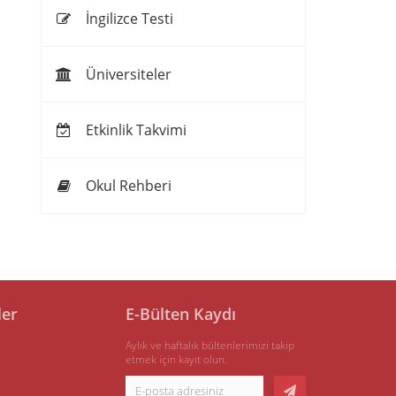
İngilizce Testi
Üniversiteler
Etkinlik Takvimi
Okul Rehberi
ler
E-Bülten Kaydı
Aylık ve haftalık bültenlerimizi takip
etmek için kayıt olun.