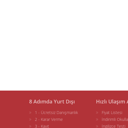
8 Adımda Yurt Dışı
Hızlı Ulaşım 
1 - Ücretsiz Danışmanlık
Fiyat Listesi
2 - Karar Verme
İndirimli Okulla
3 - Kayıt
İngilizce Testi