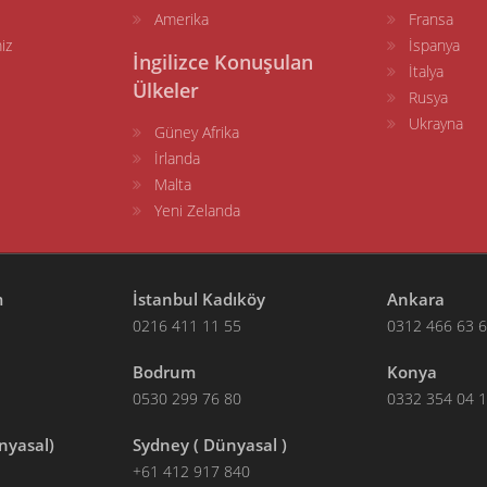
Amerika
Fransa
iz
İspanya
İngilizce Konuşulan
İtalya
Ülkeler
Rusya
Ukrayna
Güney Afrika
İrlanda
Malta
Yeni Zelanda
m
İstanbul Kadıköy
Ankara
0216 411 11 55
0312 466 63 
Bodrum
Konya
0530 299 76 80
0332 354 04 
nyasal)
Sydney ( Dünyasal )
+61 412 917 840