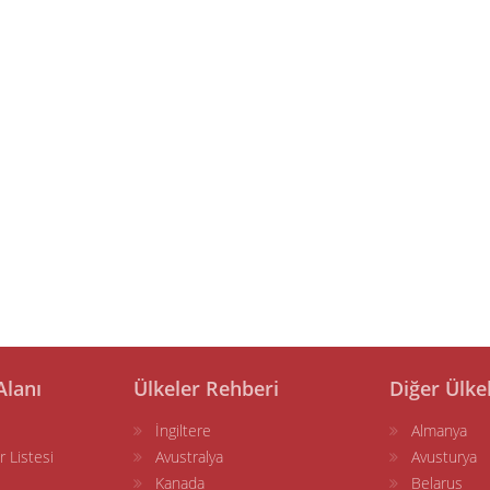
Alanı
Ülkeler Rehberi
Diğer Ülke
İngiltere
Almanya
r Listesi
Avustralya
Avusturya
Kanada
Belarus