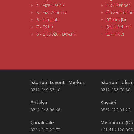
4 - Vize Hazırlık
Okul Rehberi
5 - Vize Alınması
Üniversitelerim
6 - Yolculuk
Röportajlar
7 - Eğitim
Şehir Rehberi
8 - Diyaloğun Devamı
Etkinlikler
İstanbul Levent - Merkez
İstanbul Taksi
0212 249 53 10
0212 258 70 80
Antalya
Kayseri
0242 248 96 66
0352 222 01 22
Çanakkale
Melbourne (Dü
0286 217 22 77
+61 416 120 096