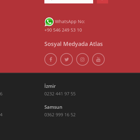
WhatsApp No:
+90 546 249 53 10
Sosyal Medyada Atlas
İzmir
66
0232 441 97 55
Samsun
14
0362 999 16 52