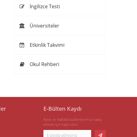
İngilizce Testi
Üniversiteler
Etkinlik Takvimi
Okul Rehberi
ler
E-Bülten Kaydı
Aylık ve haftalık bültenlerimizi takip
etmek için kayıt olun.