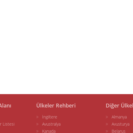
Alanı
Ülkeler Rehberi
Diğer Ülke
İngiltere
Almanya
r Listesi
Avustralya
Avusturya
Kanada
Belarus