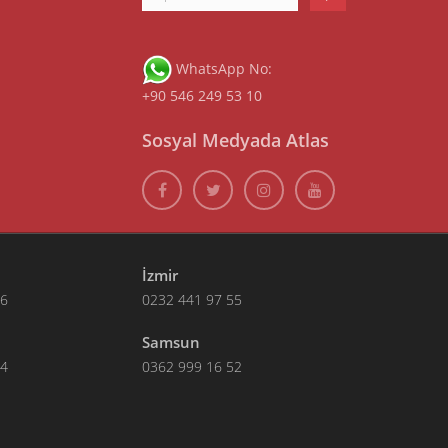
WhatsApp No:
+90 546 249 53 10
Sosyal Medyada Atlas
İzmir
66
0232 441 97 55
Samsun
14
0362 999 16 52