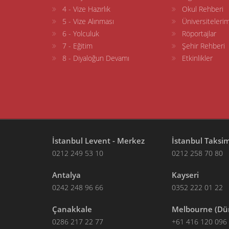
4 - Vize Hazırlık
Okul Rehberi
5 - Vize Alınması
Üniversitelerim
6 - Yolculuk
Röportajlar
7 - Eğitim
Şehir Rehberi
8 - Diyaloğun Devamı
Etkinlikler
İstanbul Levent - Merkez
İstanbul Taksi
0212 249 53 10
0212 258 70 80
Antalya
Kayseri
0242 248 96 66
0352 222 01 22
Çanakkale
Melbourne (Dü
0286 217 22 77
+61 416 120 096