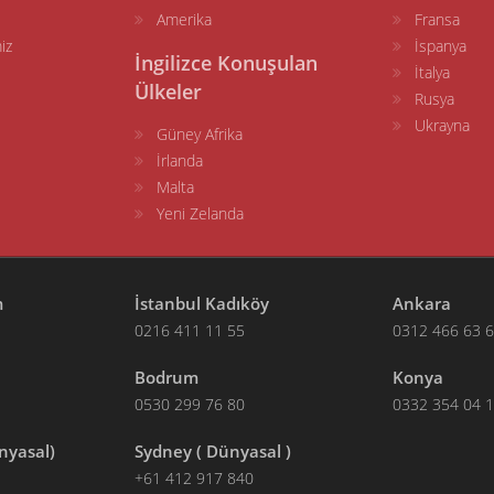
Amerika
Fransa
iz
İspanya
İngilizce Konuşulan
İtalya
Ülkeler
Rusya
Ukrayna
Güney Afrika
İrlanda
Malta
Yeni Zelanda
m
İstanbul Kadıköy
Ankara
0216 411 11 55
0312 466 63 
Bodrum
Konya
0530 299 76 80
0332 354 04 
nyasal)
Sydney ( Dünyasal )
+61 412 917 840