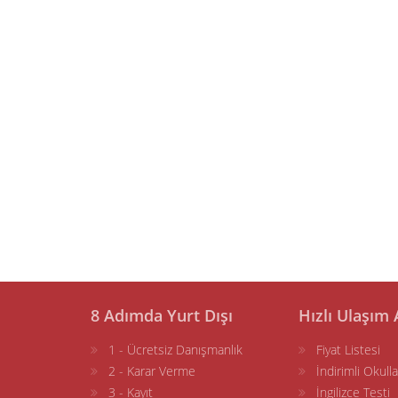
8 Adımda Yurt Dışı
Hızlı Ulaşım 
1 - Ücretsiz Danışmanlık
Fiyat Listesi
2 - Karar Verme
İndirimli Okulla
3 - Kayıt
İngilizce Testi