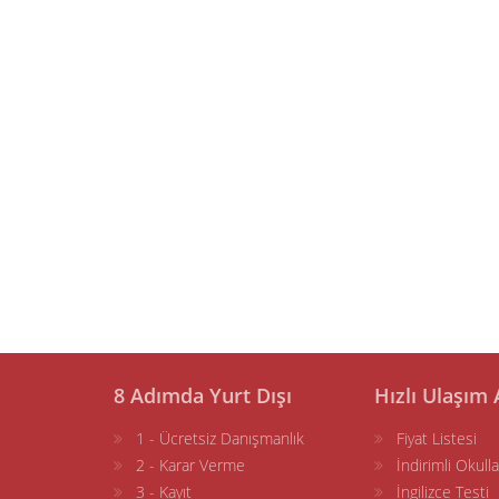
8 Adımda Yurt Dışı
Hızlı Ulaşım 
1 - Ücretsiz Danışmanlık
Fiyat Listesi
2 - Karar Verme
İndirimli Okulla
3 - Kayıt
İngilizce Testi