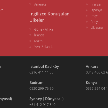
Amerika
Fransa
iz
İspanya
İngilizce Konuşulan
İtalya
Ülkeler
Rusya
Ukrayna
Güney Afrika
İrlanda
Malta
Yeni Zelanda
m
İstanbul Kadıköy
Ankara
0216 411 11 55
0312 466 63 
Bodrum
Konya
0530 299 76 80
0332 354 04 
nyasal)
Sydney ( Dünyasal )
+61 412 917 840