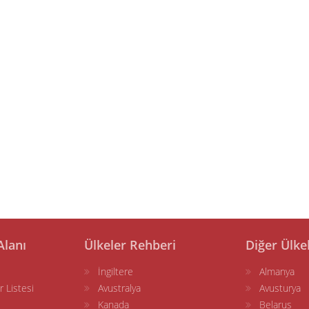
Alanı
Ülkeler Rehberi
Diğer Ülke
İngiltere
Almanya
r Listesi
Avustralya
Avusturya
Kanada
Belarus