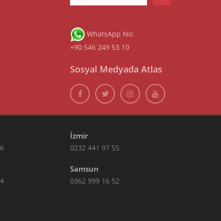
WhatsApp No:
+90 546 249 53 10
Sosyal Medyada Atlas
İzmir
66
0232 441 97 55
Samsun
14
0362 999 16 52