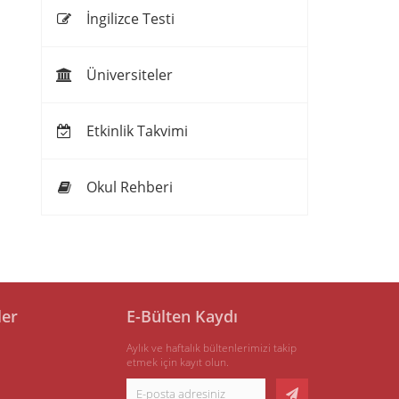
İngilizce Testi
Üniversiteler
Etkinlik Takvimi
Okul Rehberi
ler
E-Bülten Kaydı
Aylık ve haftalık bültenlerimizi takip
etmek için kayıt olun.