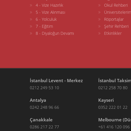
4 - Vize Hazırlık
Okul Rehberi
5 - Vize Alınması
Üniversitelerim
6 - Yolculuk
Röportajlar
7 - Eğitim
Şehir Rehberi
8 - Diyaloğun Devamı
Etkinlikler
İstanbul Levent - Merkez
İstanbul Taksi
0212 249 53 10
0212 258 70 80
Antalya
Kayseri
0242 248 96 66
0352 222 01 22
Çanakkale
Melbourne (Dü
0286 217 22 77
+61 416 120 096