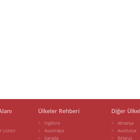
Alanı
Ülkeler Rehberi
Diğer Ülke
İngiltere
Almanya
r Listesi
Avustralya
Avusturya
Kanada
Belarus