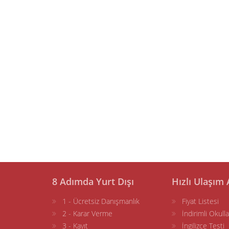
8 Adımda Yurt Dışı
Hızlı Ulaşım 
1 - Ücretsiz Danışmanlık
Fiyat Listesi
2 - Karar Verme
İndirimli Okulla
3 - Kayıt
İngilizce Testi