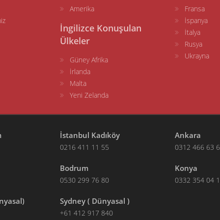
Amerika
Fransa
iz
İspanya
İngilizce Konuşulan
İtalya
Ülkeler
Rusya
Ukrayna
Güney Afrika
İrlanda
Malta
Yeni Zelanda
m
İstanbul Kadıköy
Ankara
0216 411 11 55
0312 466 63 
Bodrum
Konya
0530 299 76 80
0332 354 04 
nyasal)
Sydney ( Dünyasal )
+61 412 917 840