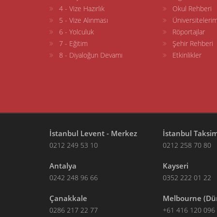
4 - Vize Hazırlık
Okul Rehberi
5 - Vize Alınması
Üniversitelerim
6 - Yolculuk
Röportajlar
7 - Eğitim
Şehir Rehberi
8 - Diyaloğun Devamı
Etkinlikler
İstanbul Levent - Merkez
İstanbul Taksi
0212 249 53 10
0212 258 70 80
Antalya
Kayseri
0242 248 96 66
0352 222 01 22
Çanakkale
Melbourne (Dü
0286 217 22 77
+61 416 120 096