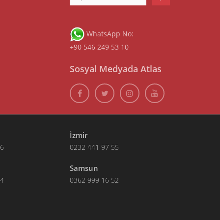
WhatsApp No:
+90 546 249 53 10
Sosyal Medyada Atlas
İzmir
66
0232 441 97 55
Samsun
14
0362 999 16 52