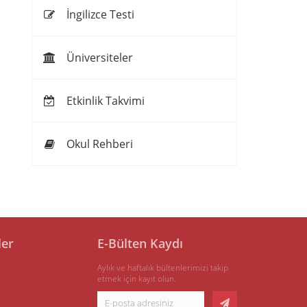
İngilizce Testi
Üniversiteler
Etkinlik Takvimi
Okul Rehberi
ler
E-Bülten Kaydı
Aylık ve haftalık bültenlerimizi takip
etmek için kayıt olun.