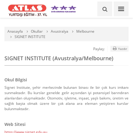
YURTDIŞI EĞİTİM - 37. YIL
Anasayfa
Okullar
Avustralya
Melbourne
SIGNET INSTITUTE
Paylaş:
Yazdır
SIGNET INSTITUTE (Avustralya/Melbourne)
Okul Bilgisi
Signet Institute, şehir merkezinde bulunan binası ile bir çok kurs imkanı
sunmaktadır. Bu kurslar genelde gelir açısından iyi potansiyel barındıran
alanlardan oluşmaktadır. Otomotiv, işletme, inşaat, yaşlı bakımı, üretim ve
sağlık başta olmak üzere bir çok alana ara eleman yetiştiren kurslar
bulunmaktadır.
Web Sitesi
https://www.signet.edu.au