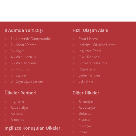
8 Adımda Yurt Dışı
Hızlı Ulaşım Alanı
1 - Ücretsiz Danışmanlık
Fiyat Listesi
2 - Karar Verme
İndirimli Okullar Listesi
3 - Kayıt
İngilizce Testi
4 - Vize Hazırlık
Okul Rehberi
5 - Vize Alınması
Üniversitelerimiz
6 - Yolculuk
Röportajlar
7 - Eğitim
Şehir Rehberi
8 - Diyaloğun Devamı
Etkinlikler
Ülkeler Rehberi
Diğer Ülkeler
İngiltere
Almanya
Avustralya
Avusturya
Kanada
Belarus
Amerika
Fransa
İspanya
İngilizce Konuşulan Ülkeler
İtalya