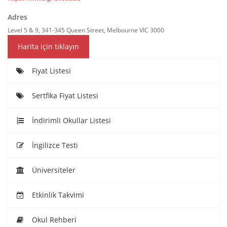
Adres
Level 5 & 9, 341-345 Queen Street, Melbourne VIC 3000
Harita için tıklayın
Fiyat Listesi
Sertfika Fiyat Listesi
İndirimli Okullar Listesi
İngilizce Testi
Üniversiteler
Etkinlik Takvimi
Okul Rehberi