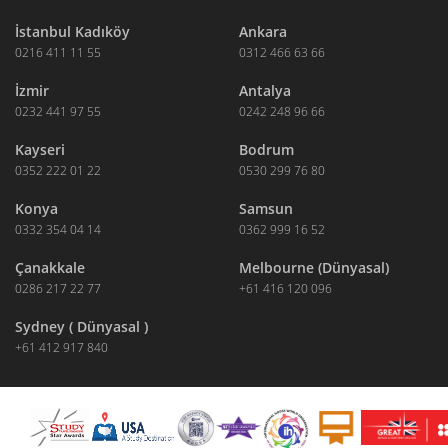
İstanbul Kadıköy
Ankara
0216 411 11 55
0312 466 63 66
İzmir
Antalya
0232 441 97 55
0242 248 96 66
Kayseri
Bodrum
0352 222 01 22
0530 299 76 80
Konya
Samsun
0332 354 04 14
0362 999 16 52
Çanakkale
Melbourne (Dünyasal)
0286 217 22 77
+61 416 120 096
Sydney ( Dünyasal )
+61 412 917 840