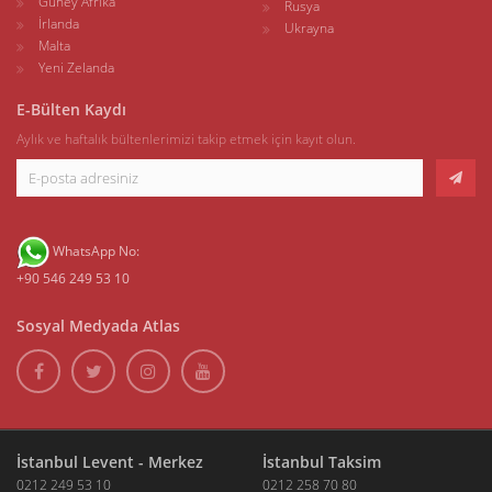
Güney Afrika
Rusya
İrlanda
Ukrayna
Malta
Yeni Zelanda
E-Bülten Kaydı
Aylık ve haftalık bültenlerimizi takip etmek için kayıt olun.
WhatsApp No:
+90 546 249 53 10
Sosyal Medyada Atlas
İstanbul Levent - Merkez
İstanbul Taksim
0212 249 53 10
0212 258 70 80