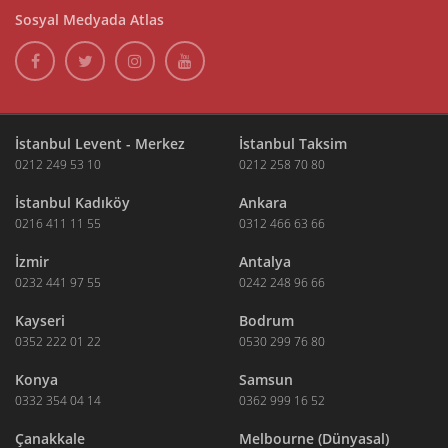
Sosyal Medyada Atlas
İstanbul Levent - Merkez
İstanbul Taksim
0212 249 53 10
0212 258 70 80
İstanbul Kadıköy
Ankara
0216 411 11 55
0312 466 63 66
İzmir
Antalya
0232 441 97 55
0242 248 96 66
Kayseri
Bodrum
0352 222 01 22
0530 299 76 80
Konya
Samsun
0332 354 04 14
0362 999 16 52
Çanakkale
Melbourne (Dünyasal)