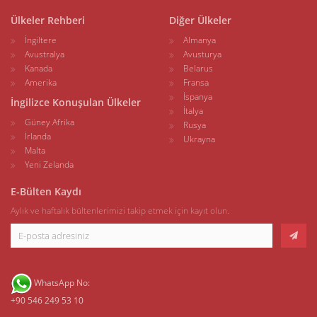
Ülkeler Rehberi
Diğer Ülkeler
İngiltere
Almanya
Avustralya
Avusturya
Kanada
Belarus
Amerika
Fransa
İspanya
İngilizce Konuşulan Ülkeler
İtalya
Güney Afrika
Rusya
İrlanda
Ukrayna
Malta
Yeni Zelanda
E-Bülten Kaydı
Aylık ve haftalık bültenlerimizi takip etmek için kayıt olun.
WhatsApp No:
+90 546 249 53 10