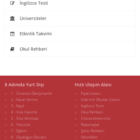
İngilizce Testi
Üniversiteler
Etkinlik Takvimi
Okul Rehberi
8 Adımda Yurt Dışı
Hızlı Ulaşım Alanı
1 - Ücretsiz Danışmanlık
Fiyat Listesi
2 - Karar Verme
İndirimli Okullar Listesi
3 - Kayıt
İngilizce Testi
4 - Vize Hazırlık
Okul Rehberi
5 - Vize Alınması
Üniversitelerimiz
6 - Yolculuk
Röportajlar
7 - Eğitim
Şehir Rehberi
8 - Diyaloğun Devamı
Etkinlikler