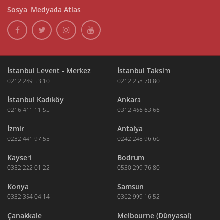
Sosyal Medyada Atlas
İstanbul Levent - Merkez
İstanbul Taksim
0212 249 53 10
0212 258 70 80
İstanbul Kadıköy
Ankara
0216 411 11 55
0312 466 63 66
İzmir
Antalya
0232 441 97 55
0242 248 96 66
Kayseri
Bodrum
0352 222 01 22
0530 299 76 80
Konya
Samsun
0332 354 04 14
0362 999 16 52
Çanakkale
Melbourne (Dünyasal)