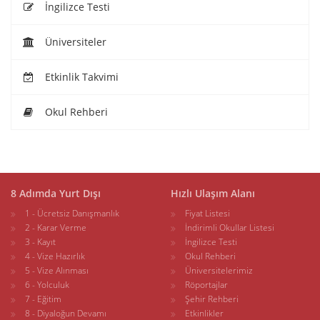
İngilizce Testi
Üniversiteler
Etkinlik Takvimi
Okul Rehberi
8 Adımda Yurt Dışı
Hızlı Ulaşım Alanı
1 - Ücretsiz Danışmanlık
Fiyat Listesi
2 - Karar Verme
İndirimli Okullar Listesi
3 - Kayıt
İngilizce Testi
4 - Vize Hazırlık
Okul Rehberi
5 - Vize Alınması
Üniversitelerimiz
6 - Yolculuk
Röportajlar
7 - Eğitim
Şehir Rehberi
8 - Diyaloğun Devamı
Etkinlikler