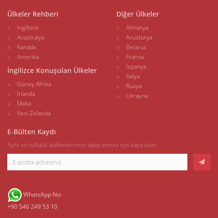
Ülkeler Rehberi
Diğer Ülkeler
İngiltere
Almanya
Avustralya
Avusturya
Kanada
Belarus
Amerika
Fransa
İspanya
İngilizce Konuşulan Ülkeler
İtalya
Güney Afrika
Rusya
İrlanda
Ukrayna
Malta
Yeni Zelanda
E-Bülten Kaydı
Aylık ve haftalık bültenlerimizi takip etmek için kayıt olun.
WhatsApp No:
+90 546 249 53 10