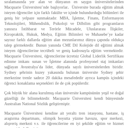
sıralamasında yer alan ve dünyanın en saygın üniversitelerinden
Macquarie Üniversitesi’nde başlıyorlar
.
Üniversite burada eğitim almak
isteyen öğrenciler için farklı fakülte ve içinde bulundurduğu bölümleri ile
geniş bir yelpaze sunmaktadır. MBA, İşletme, Finans, Enformasyon
Teknolojileri, Mühendislik, Psikoloji ve Dilbilim gibi programların
yanısıra İstihbarat ve Terörle Mücadele, Uluslararası İlişkiler,
Kiropraktik, Hukuk, Medya, Eğitim Bilimleri ve Muhasebe’ye kadar
sayısız farklı dallarda eğitim alan mezunlarımız dünya çapında oldukça
talep görmektedir. Bunun yanında CME Dil Kolejide dil eğitimi almak
isteyen öğrencilerine tecrübeli ve geniş kadrosuyla
eğitim vermektedir.
Macquarie Üniversitesi, öğrencilerine ücretsiz Global Liderlik Sertifikası
edinme imkanı sunan ve İşletme alanında profesyonel staj imkanları
sağlayan Avustralya’da lider, dünyada sayılı üniversitelerden biridir.
Sydney şehrinin kuzey yakasında bulunan üniversite
Sydney şehir
merkezine trenle sadece 20 dakika mesafededir ayrıca kampüs içindeki
öğrenci konaklama seçenekleri ile de çok popülerdir.
Çok büyük bir alana kurulmuş olan üniversite kampüsünün yeşil ve doğal
güzelliği ile bilinmektedir. Macquarie Üniversitesi kendi bünyesinde
Australian National Sözlük geliştirmiştir.
Macquarie
Üniversitesi kendine ait
yeraltı tren istasyonu, hastane, iş
araştırma departmanı,
olimpik boyutta yüzme havuzu, spor merkezi,
alışveriş merkezi v.s. ile öğrencilerine en iyi şekilde eğitim ve hizmet