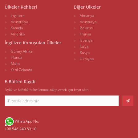
Ülkeler Rehberi
Diğer Ülkeler
İngiltere
Almanya
Avustralya
Avusturya
Kanada
Belarus
Amerika
Fransa
İspanya
İngilizce Konuşulan Ülkeler
İtalya
Güney Afrika
Rusya
İrlanda
Ukrayna
Malta
Yeni Zelanda
E-Bülten Kaydı
Aylık ve haftalık bültenlerimizi takip etmek için kayıt olun.
WhatsApp No:
+90 546 249 53 10