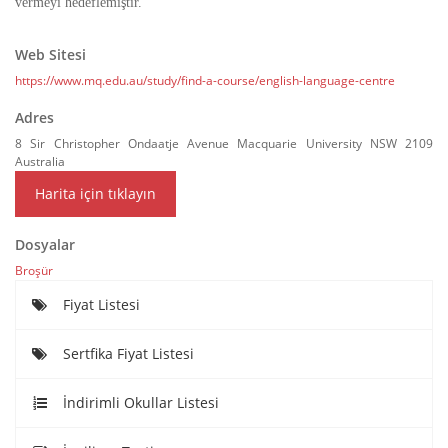
vermeyi hedeflemiştir.
Web Sitesi
https://www.mq.edu.au/study/find-a-course/english-language-centre
Adres
8 Sir Christopher Ondaatje Avenue Macquarie University NSW 2109
Australia
Harita için tıklayın
Dosyalar
Broşür
Fiyat Listesi
Sertfika Fiyat Listesi
İndirimli Okullar Listesi