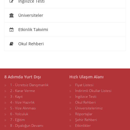
İngilizce Testi
Üniversiteler
Etkinlik Takvimi
Okul Rehberi
8 Adımda Yurt Dışı
Hızlı Ulaşım Alanı
1 - Ücretsiz Danışmanlık
Fiyat Listesi
2 - Karar Verme
İndirimli Okullar Listesi
3 - Kayıt
İngilizce Testi
4 - Vize Hazırlık
Okul Rehberi
5 - Vize Alınması
Üniversitelerimiz
6 - Yolculuk
Röportajlar
7 - Eğitim
Şehir Rehberi
8 - Diyaloğun Devamı
Etkinlikler