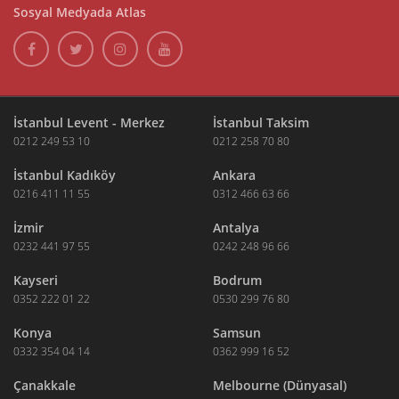
Sosyal Medyada Atlas
İstanbul Levent - Merkez
İstanbul Taksim
0212 249 53 10
0212 258 70 80
İstanbul Kadıköy
Ankara
0216 411 11 55
0312 466 63 66
İzmir
Antalya
0232 441 97 55
0242 248 96 66
Kayseri
Bodrum
0352 222 01 22
0530 299 76 80
Konya
Samsun
0332 354 04 14
0362 999 16 52
Çanakkale
Melbourne (Dünyasal)