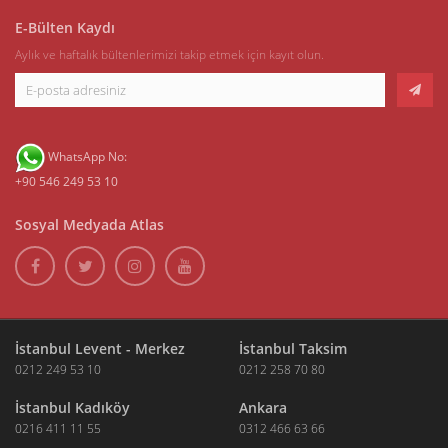
E-Bülten Kaydı
Aylık ve haftalık bültenlerimizi takip etmek için kayıt olun.
WhatsApp No:
+90 546 249 53 10
Sosyal Medyada Atlas
İstanbul Levent - Merkez
İstanbul Taksim
0212 249 53 10
0212 258 70 80
İstanbul Kadıköy
Ankara
0216 411 11 55
0312 466 63 66