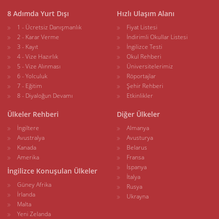
8 Adımda Yurt Dışı
Hızlı Ulaşım Alanı
1 - Ücretsiz Danışmanlık
Fiyat Listesi
2 - Karar Verme
İndirimli Okullar Listesi
3 - Kayıt
İngilizce Testi
4 - Vize Hazırlık
Okul Rehberi
5 - Vize Alınması
Üniversitelerimiz
6 - Yolculuk
Röportajlar
7 - Eğitim
Şehir Rehberi
8 - Diyaloğun Devamı
Etkinlikler
Ülkeler Rehberi
Diğer Ülkeler
İngiltere
Almanya
Avustralya
Avusturya
Kanada
Belarus
Amerika
Fransa
İspanya
İngilizce Konuşulan Ülkeler
İtalya
Güney Afrika
Rusya
İrlanda
Ukrayna
Malta
Yeni Zelanda