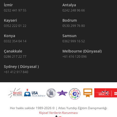
İzmir
Antalya
0232 441 97 55
0242 248 96 66
Kayseri
Bodrum
0352 222 01 22
0530 299 76 80
Konya
Samsun
0332 354 04 14
0362 999 16 52
Çanakkale
Melbourne (Dünyasal)
0286 217 22 77
+61 416 120 096
Sydney ( Dünyasal )
+61 412 917 840
Her hakkı saklıdır 1989-2026 © | Atlas Yurtdışı Eğitim Danışmanlığı
Kişisel Verilerin Korunması