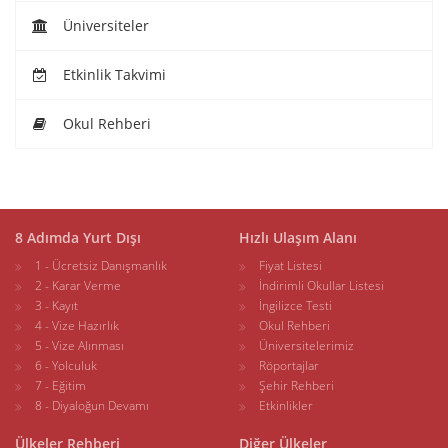
Üniversiteler
Etkinlik Takvimi
Okul Rehberi
8 Adımda Yurt Dışı
Hızlı Ulaşım Alanı
1 - Ücretsiz Danışmanlık
Fiyat Listesi
2 - Karar Verme
İndirimli Okullar Listesi
3 - Kayıt
İngilizce Testi
4 - Vize Hazırlık
Okul Rehberi
5 - Vize Alınması
Üniversitelerimiz
6 - Yolculuk
Röportajlar
7 - Eğitim
Şehir Rehberi
8 - Diyaloğun Devamı
Etkinlikler
Ülkeler Rehberi
Diğer Ülkeler