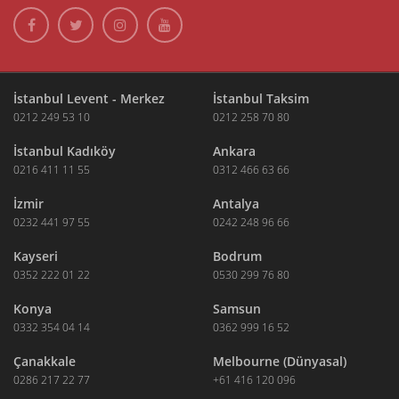
İstanbul Levent - Merkez
İstanbul Taksim
0212 249 53 10
0212 258 70 80
İstanbul Kadıköy
Ankara
0216 411 11 55
0312 466 63 66
İzmir
Antalya
0232 441 97 55
0242 248 96 66
Kayseri
Bodrum
0352 222 01 22
0530 299 76 80
Konya
Samsun
0332 354 04 14
0362 999 16 52
Çanakkale
Melbourne (Dünyasal)
0286 217 22 77
+61 416 120 096