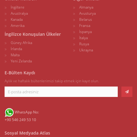
İngiltere
Almanya
Avustralya
Avusturya
Kanada
Belarus
Amerika
Fransa
İspanya
İngilizce Konuşulan Ülkeler
İtalya
Güney Afrika
Rusya
İrlanda
Ukrayna
Malta
Yeni Zelanda
E-Bülten Kaydı
Aylık ve haftalık bültenlerimizi takip etmek için kayıt olun.
WhatsApp No:
+90 546 249 53 10
Sosyal Medyada Atlas