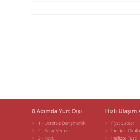
8 Adımda Yurt Dışı
Hızlı Ulaşım 
1 - Ücretsiz Danışmanlık
Fiyat Listesi
2 - Karar Verme
İndirimli Okulla
3 - Kayıt
İngilizce Testi