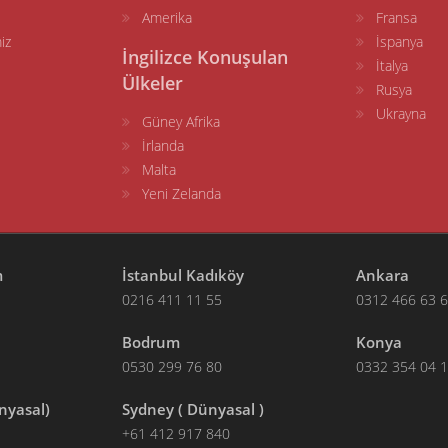
Amerika
Fransa
iz
İspanya
İngilizce Konuşulan
İtalya
Ülkeler
Rusya
Ukrayna
Güney Afrika
İrlanda
Malta
Yeni Zelanda
m
İstanbul Kadıköy
Ankara
0216 411 11 55
0312 466 63 
Bodrum
Konya
0530 299 76 80
0332 354 04 
nyasal)
Sydney ( Dünyasal )
+61 412 917 840