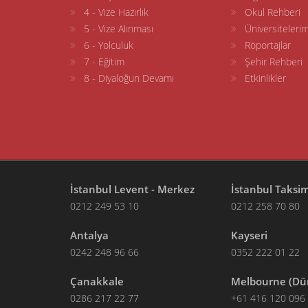
4 - Vize Hazırlık
Okul Rehberi
5 - Vize Alınması
Üniversitelerim
6 - Yolculuk
Röportajlar
7 - Eğitim
Şehir Rehberi
8 - Diyaloğun Devamı
Etkinlikler
İstanbul Levent - Merkez
İstanbul Taksi
0212 249 53 10
0212 258 70 80
Antalya
Kayseri
0242 248 96 66
0352 222 01 22
Çanakkale
Melbourne (Dü
0286 217 22 77
+61 416 120 096