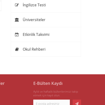
İngilizce Testi
Üniversiteler
Etkinlik Takvimi
Okul Rehberi
ler
E-Bülten Kaydı
Aylık ve haftalık bültenlerimizi takip
etmek için kayıt olun.