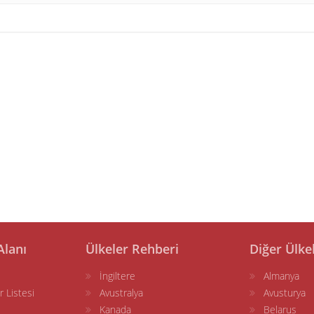
Alanı
Ülkeler Rehberi
Diğer Ülke
İngiltere
Almanya
r Listesi
Avustralya
Avusturya
Kanada
Belarus