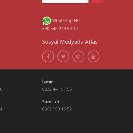
WhatsApp No:
+90 546 249 53 10
Sosyal Medyada Atlas
İzmir
66
0232 441 97 55
Samsun
14
0362 999 16 52