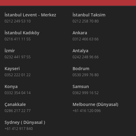
İstanbul Levent - Merkez
İstanbul Taksim
0212 249 53 10
0212 258 70 80
İstanbul Kadıköy
Ankara
0216 411 11 55
0312 466 63 66
İzmir
Antalya
0232 441 97 55
0242 248 96 66
Kayseri
Bodrum
0352 222 01 22
0530 299 76 80
Konya
Samsun
0332 354 04 14
0362 999 16 52
Çanakkale
Melbourne (Dünyasal)
0286 217 22 77
+61 416 120 096
Sydney ( Dünyasal )
+61 412 917 840