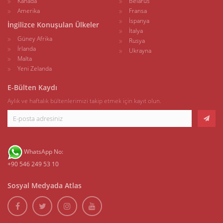
Kanada
Belarus
Amerika
Fransa
İspanya
İngilizce Konuşulan Ülkeler
İtalya
Güney Afrika
Rusya
İrlanda
Ukrayna
Malta
Yeni Zelanda
E-Bülten Kaydı
Aylık ve haftalık bültenlerimizi takip etmek için kayıt olun.
WhatsApp No:
+90 546 249 53 10
Sosyal Medyada Atlas