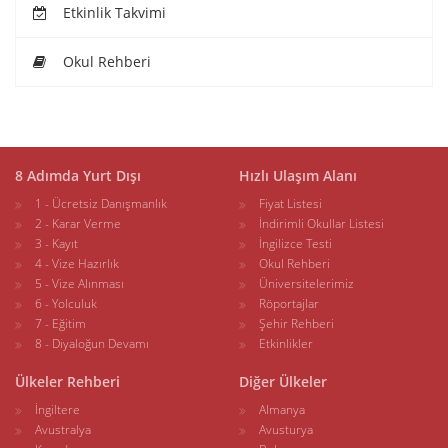
Etkinlik Takvimi
Okul Rehberi
8 Adımda Yurt Dışı
Hızlı Ulaşım Alanı
1 - Ücretsiz Danışmanlık
Fiyat Listesi
2 - Karar Verme
İndirimli Okullar Listesi
3 - Kayıt
İngilizce Testi
4 - Vize Hazırlık
Okul Rehberi
5 - Vize Alınması
Üniversitelerimiz
6 - Yolculuk
Röportajlar
7 - Eğitim
Şehir Rehberi
8 - Diyaloğun Devamı
Etkinlikler
Ülkeler Rehberi
Diğer Ülkeler
İngiltere
Almanya
Avustralya
Avusturya