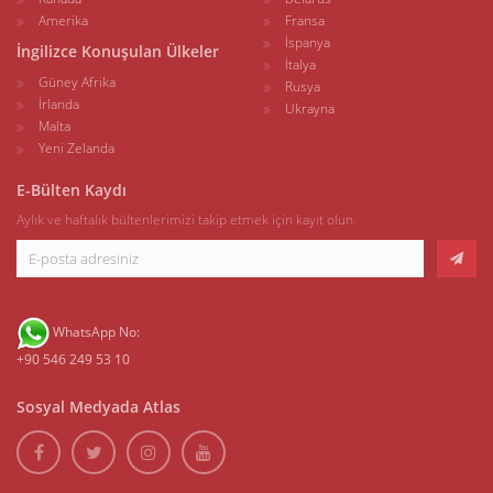
Amerika
Fransa
İspanya
İngilizce Konuşulan Ülkeler
İtalya
Güney Afrika
Rusya
İrlanda
Ukrayna
Malta
Yeni Zelanda
E-Bülten Kaydı
Aylık ve haftalık bültenlerimizi takip etmek için kayıt olun.
WhatsApp No:
+90 546 249 53 10
Sosyal Medyada Atlas