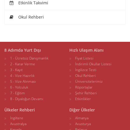
Etkinlik Takvimi
Okul Rehberi
8 Adımda Yurt Dışı
Hızlı Ulaşım Alanı
1 - Ücretsiz Danışmanlık
Fiyat Listesi
2 - Karar Verme
İndirimli Okullar Listesi
3 - Kayıt
İngilizce Testi
4 - Vize Hazırlık
Okul Rehberi
5 - Vize Alınması
Üniversitelerimiz
6 - Yolculuk
Röportajlar
7 - Eğitim
Şehir Rehberi
8 - Diyaloğun Devamı
Etkinlikler
Ülkeler Rehberi
Diğer Ülkeler
İngiltere
Almanya
Avustralya
Avusturya
Kanada
Belarus