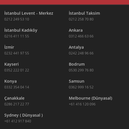
İstanbul Levent - Merkez
İstanbul Taksim
0212 249 53 10
0212 258 70 80
İstanbul Kadıköy
Ankara
0216 411 11 55
0312 466 63 66
İzmir
Antalya
0232 441 97 55
0242 248 96 66
Kayseri
Bodrum
0352 222 01 22
0530 299 76 80
Konya
Samsun
0332 354 04 14
0362 999 16 52
Çanakkale
Melbourne (Dünyasal)
0286 217 22 77
+61 416 120 096
Sydney ( Dünyasal )
+61 412 917 840