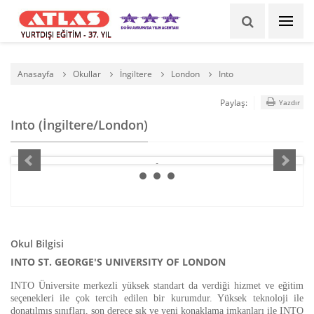
YURTDIŞI EĞİTİM - 37. YIL
Anasayfa
Okullar
İngiltere
London
Into
Paylaş:
Yazdır
Into (İngiltere/London)
Okul Bilgisi
INTO ST. GEORGE'S UNIVERSITY OF LONDON
INTO Üniversite merkezli yüksek standart da verdiği hizmet ve eğitim
seçenekleri ile çok tercih edilen bir kurumdur. Yüksek teknoloji ile
donatılmış sınıfları, son derece şık ve yeni konaklama imkanları ile INTO