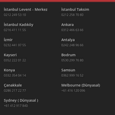
İstanbul Levent - Merkez
İstanbul Taksim
0212 249 53 10
0212 258 70 80
İstanbul Kadıköy
Ankara
0216 411 11 55
0312 466 63 66
İzmir
Antalya
0232 441 97 55
0242 248 96 66
Kayseri
Bodrum
0352 222 01 22
0530 299 76 80
Konya
Samsun
0332 354 04 14
0362 999 16 52
Çanakkale
Melbourne (Dünyasal)
0286 217 22 77
+61 416 120 096
Sydney ( Dünyasal )
+61 412 917 840