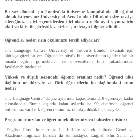
Bu yaz dönemi için Londra'da üniversite kampüsünde dil eğitimi
almak istiyorsanız University of Arts London Dil okulu size tavsiye
edeceğimiz en iyi seçeneklerden biri olacaktır. Bu ayki sayımız için
okul yetkilisi ile görüştük ve sizler için detaylı bilgiler edindik
Öğrenciler neden sizin okulunuzu tercih ediyorlar?
The Language Centre, University of the Arts London okumak için
oldukça güzel bir yer. Öğrenciler büyük bir üniversitenin içinde ufak bir
binada eğitim görmekteler ve üniversitenin tüm imkanlarından
faydalanabilmekteler.
Yüksek ve düşük sezondaki öğrenci oranınız nedir? Öğrenci ülke
dağılımı ne düzeyde ve Türk öğrencilerin bu dağılımdaki oranı
nedir?
The Language Centre ‘da yaz aylarında kapasitemiz 210 öğrenciye kadar
çıkmaktadır. Bunun dışında kalan aylarda ise 90 civarinda öğrenci
nüfusumuz var.Türk öğrenci oranımız oldukça düşük bir düzeyde.
Programlarınızdan ve öğretim tekniklerinizden bahseder misiniz?
“English Plus” kurslarımız ile birlikte yüksek kalitede Genel ve
Akademik İngilizce kursları da sunmaktayız. English Plus Sanat ve