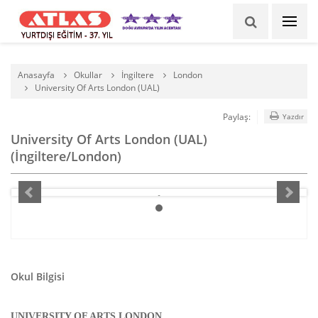
YURTDIŞI EĞİTİM - 37. YIL
Anasayfa
Okullar
İngiltere
London
University Of Arts London (UAL)
Paylaş:
Yazdır
University Of Arts London (UAL)
(İngiltere/London)
Okul Bilgisi
UNIVERSITY OF ARTS LONDON