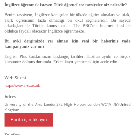
İngilizce öğrenmek isteyen Türk öğrencilere tavsiyeleriniz nelerdir?
Benim tavsiyem, İngilizce konuşulan bir ülkede eğitim almaları ve ufak,
Türk öğrencinin fazla olmadığı bir okul seçmeleridir. Bu sayede
arkadaşları ile Türkçe konuşamazlar. The BBC’nin internet sitesi de
oldukça faydalı olacaktır İngilizce öğrenmekte.
Bu ayki dergimizde yer alması için yeni bir haberiniz yada
kampanyanız var mı?
English Plus kurslarımızın başlangıç tarihleri Haziran ayıdır ve birçok
kursumuz dolmuş durumda. Erken kayıt yaptırmak için acele edin.
Web Sitesi
http://www.arts.ac.uk
Adres
University of the Arts London272 High HolbornLondon WC1V 7EYUnited
Kingdom
Harita için tıklayın
Telefon