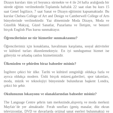
Dizayn kursları tüm yıl boyunca sürmekte ve 4 ile 24 hafta aralığında bir
sürede eğitim verilmektedir.Toplamda haftalık 22 saat olan bu kurs 15
saat Genel İngilizce, 7 saat Sanat ve Dizayn eğitimini kapsamaktadır. Bu
kurslar Chelsea College of Art and Design ve Camberwell College of Arts
bünyelerinde verilmektedir. Yaz döneminde Moda Dizayn, Moda ve
Güzellik Makyaj, Güzel Sanatlar, Pazarlama ve İletişim, ve benzeri
birçok English Plus kursu sunmaktayız.
Öğrencilerinize ne tür hizmetler sunmaktasınız?
Öğrencilerimiz için konaklama, havalimanı karşılama, sosyal aktiviteler
ve kültürel turları düzenlemekteyiz. En iyi sundugumuz hizmet ise
güleryüz ve arkadaş canlısı hizmetimizdir.
Ülkenizden ve şehirden biraz bahseder misiniz?
İngiltere çekici bir ülke. Tarihi ve kültürel zenginliği oldukça fazla ve
ayrıca oldukça modern. Ünlü birçok müzesi,galerileri, spor takımları,
moda, müzik ve teknolojiyi bünyesinde bulunduran başkent Londra,
çekici bir şehir.
Okulunuzun lokasyonu ve olanaklarından bahseder misiniz?
The Language Centre şehrin tam merkezinde,alışveriş ve moda merkezi
Mayfair’de yer almaktadır. Ferah sınıfları (geniş masalar, düz ekran
televizyonlar, DVD ve duvarlarda orijinal sanat eserleri bulunmakta) ve