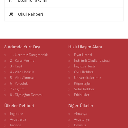
Etkinlik Takvimi
Okul Rehberi
8 Adımda Yurt Dışı
Hızlı Ulaşım Alanı
1 - Ücretsiz Danışmanlık
Fiyat Listesi
2 - Karar Verme
İndirimli Okullar Listesi
3 - Kayıt
İngilizce Testi
4 - Vize Hazırlık
Okul Rehberi
5 - Vize Alınması
Üniversitelerimiz
6 - Yolculuk
Röportajlar
7 - Eğitim
Şehir Rehberi
8 - Diyaloğun Devamı
Etkinlikler
Ülkeler Rehberi
Diğer Ülkeler
İngiltere
Almanya
Avustralya
Avusturya
Kanada
Belarus