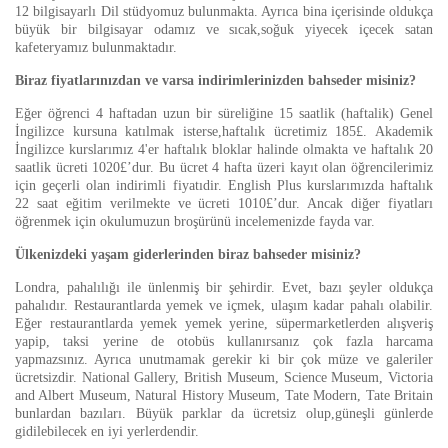
12 bilgisayarlı Dil stüdyomuz bulunmakta. Ayrıca bina içerisinde oldukça
büyük bir bilgisayar odamız ve sıcak,soğuk yiyecek içecek satan
kafeteryamız bulunmaktadır.
Biraz fiyatlarınızdan ve varsa indirimlerinizden bahseder misiniz?
Eğer öğrenci 4 haftadan uzun bir süreliğine 15 saatlik (haftalik) Genel
İngilizce kursuna katılmak isterse,haftalık ücretimiz 185£. Akademik
İngilizce kurslarımız 4'er haftalık bloklar halinde olmakta ve haftalık 20
saatlik ücreti 1020£’dur. Bu ücret 4 hafta üzeri kayıt olan öğrencilerimiz
için geçerli olan indirimli fiyatıdir. English Plus kurslarımızda haftalık
22 saat eğitim verilmekte ve ücreti 1010£’dur. Ancak diğer fiyatları
öğrenmek için okulumuzun broşürünü incelemenizde fayda var.
Ülkenizdeki yaşam giderlerinden biraz bahseder misiniz?
Londra, pahalılığı ile ünlenmiş bir şehirdir. Evet, bazı şeyler oldukça
pahalıdır. Restaurantlarda yemek ve içmek, ulaşım kadar pahalı olabilir.
Eğer restaurantlarda yemek yemek yerine, süpermarketlerden alışveriş
yapip, taksi yerine de otobüs kullanırsanız çok fazla harcama
yapmazsınız. Ayrıca unutmamak gerekir ki bir çok müze ve galeriler
ücretsizdir. National Gallery, British Museum, Science Museum, Victoria
and Albert Museum, Natural History Museum, Tate Modern, Tate Britain
bunlardan bazıları. Büyük parklar da ücretsiz olup,güneşli günlerde
gidilebilecek en iyi yerlerdendir.