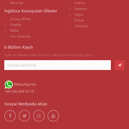
Amerika
Fransa
İspanya
İngilizce Konuşulan Ülkeler
İtalya
Güney Afrika
Rusya
İrlanda
Ukrayna
Malta
Yeni Zelanda
E-Bülten Kaydı
Aylık ve haftalık bültenlerimizi takip etmek için kayıt olun.
WhatsApp No:
+90 546 249 53 10
Sosyal Medyada Atlas