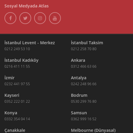
Sosyal Medyada Atlas
İstanbul Levent - Merkez
İstanbul Taksim
0212 249 53 10
0212 258 70 80
İstanbul Kadıköy
Ankara
0216 411 11 55
0312 466 63 66
İzmir
Antalya
0232 441 97 55
0242 248 96 66
Kayseri
Bodrum
0352 222 01 22
0530 299 76 80
Konya
Samsun
0332 354 04 14
0362 999 16 52
Çanakkale
Melbourne (Dünyasal)