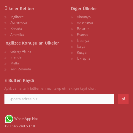
Ülkeler Rehberi
Diğer Ülkeler
İngiltere
Almanya
Avustralya
Avusturya
Kanada
Belarus
Amerika
Fransa
İspanya
İngilizce Konuşulan Ülkeler
İtalya
Güney Afrika
Rusya
İrlanda
Ukrayna
Malta
Yeni Zelanda
E-Bülten Kaydı
Aylık ve haftalık bültenlerimizi takip etmek için kayıt olun.
WhatsApp No:
+90 546 249 53 10