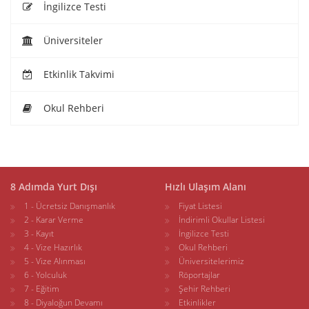
İngilizce Testi
Üniversiteler
Etkinlik Takvimi
Okul Rehberi
8 Adımda Yurt Dışı
Hızlı Ulaşım Alanı
1 - Ücretsiz Danışmanlık
Fiyat Listesi
2 - Karar Verme
İndirimli Okullar Listesi
3 - Kayıt
İngilizce Testi
4 - Vize Hazırlık
Okul Rehberi
5 - Vize Alınması
Üniversitelerimiz
6 - Yolculuk
Röportajlar
7 - Eğitim
Şehir Rehberi
8 - Diyaloğun Devamı
Etkinlikler