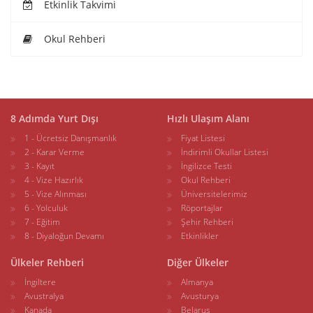
Etkinlik Takvimi
Okul Rehberi
8 Adımda Yurt Dışı
Hızlı Ulaşım Alanı
1 - Ücretsiz Danışmanlık
Fiyat Listesi
2 - Karar Verme
İndirimli Okullar Listesi
3 - Kayıt
İngilizce Testi
4 - Vize Hazırlık
Okul Rehberi
5 - Vize Alınması
Üniversitelerimiz
6 - Yolculuk
Röportajlar
7 - Eğitim
Şehir Rehberi
8 - Diyaloğun Devamı
Etkinlikler
Ülkeler Rehberi
Diğer Ülkeler
İngiltere
Almanya
Avustralya
Avusturya
Kanada
Belarus