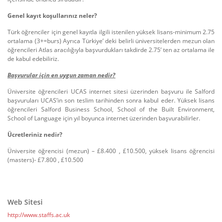
Genel kayıt koşullarınız neler?
Türk öğrenciler için genel kayıtla ilgili istenilen yüksek lisans-minimum 2.75
ortalama (3+=burs) Ayrıca Türkiye’ deki belirli üniversitelerden mezun olan
öğrencileri Atlas aracılığıyla başvurdukları takdirde 2.75’ ten az ortalama ile
de kabul edebiliriz.
Başvurular için en uygun zaman nedir?
Üniversite öğrencileri UCAS internet sitesi üzerinden başvuru ile Salford
başvuruları UCAS’in son teslim tarihinden sonra kabul eder. Yüksek lisans
öğrencileri Salford Business School, School of the Built Environment,
School of Language için yıl boyunca internet üzerinden başvurabilirler.
Ücretleriniz nedir?
Üniversite öğrencisi (mezun) – £8.400 , £10.500, yüksek lisans öğrencisi
(masters)- £7.800 , £10.500
Web Sitesi
http://www.staffs.ac.uk