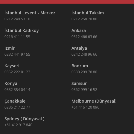
İstanbul Levent - Merkez
İstanbul Taksim
0212 249 53 10
0212 258 70 80
İstanbul Kadıköy
Ankara
0216 411 11 55
0312 466 63 66
İzmir
Antalya
0232 441 97 55
0242 248 96 66
Kayseri
Bodrum
0352 222 01 22
0530 299 76 80
Konya
Samsun
0332 354 04 14
0362 999 16 52
Çanakkale
Melbourne (Dünyasal)
0286 217 22 77
+61 416 120 096
Sydney ( Dünyasal )
+61 412 917 840