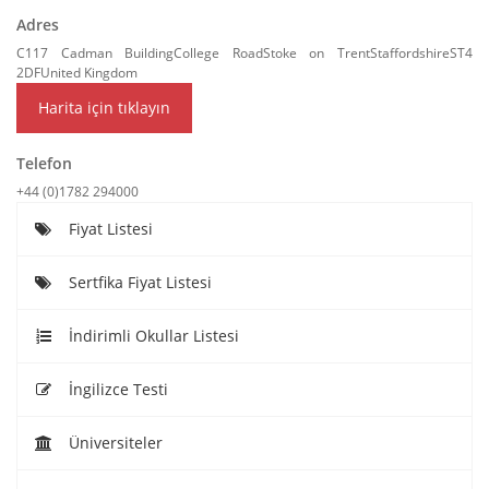
Adres
C117 Cadman BuildingCollege RoadStoke on TrentStaffordshireST4
2DFUnited Kingdom
Harita için tıklayın
Telefon
+44 (0)1782 294000
Fiyat Listesi
Sertfika Fiyat Listesi
İndirimli Okullar Listesi
İngilizce Testi
Üniversiteler