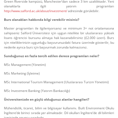
Green Riverside kampüsü, Manchester’dan sadece 3 km uzaklıktadır. Yeni
olanaklarla ilgili yatırım programları
http://www.salford.ac.uk/about/investment/
adresinde görülebilir.
Burs olanakları hakkında bilgi verebilir misiniz?
Master programları ile ilgileniyorsanız ve minimum 3+ not ortalamasına
sahipseniz Salford Üniversitesi için uygun nitelikte bir uluslararası yüksek
lisans öğrencisi bursunu almaya hak kazanabilirsiniz (£2.000 üzeri). Burs
için niteliklerinizin uygunluğu başvurunuzdaki fatura üzerinde gösterilir, bu
nedenle ayrıca burs için başvurmak zorunda kalmazsınız.
Sunduğunuz en fazla tercih edilen derece programları neler?
MSc Management (Yönetim)
MSc Marketing (İşletme)
MSc International Tourism Management (Uluslararası Turizm Yönetimi)
MSc Investment Banking (Yatırım Bankacılığı)
Üniversitenizde en güçlü olduğunuz alanlar hangileri?
Mühendislik, ticaret, bilim ve bilgisayar kullanımı. Built Environment Okulu
İngiltere’de birinci sırada yer almaktadır. Dil okulları İngiltere’de dil bilimleri
içerisinde onuncu sıradadır.