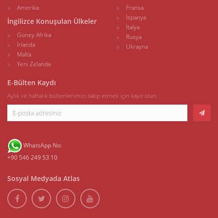
Amerika
Fransa
İspanya
İngilizce Konuşulan Ülkeler
İtalya
Güney Afrika
Rusya
İrlanda
Ukrayna
Malta
Yeni Zelanda
E-Bülten Kaydı
Aylık ve haftalık bültenlerimizi takip etmek için kayıt olun.
WhatsApp No:
+90 546 249 53 10
Sosyal Medyada Atlas