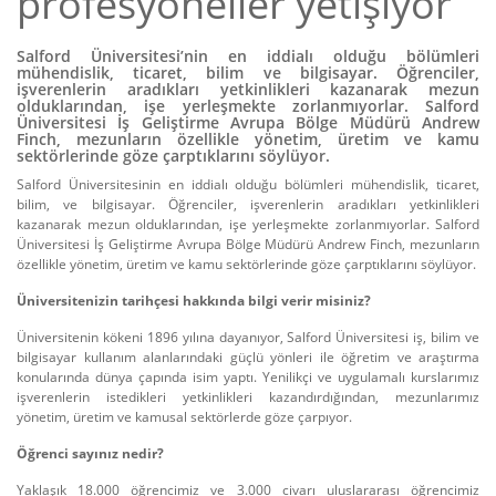
profesyoneller yetişiyor
Salford Üniversitesi’nin en iddialı olduğu bölümleri
mühendislik, ticaret, bilim ve bilgisayar. Öğrenciler,
işverenlerin aradıkları yetkinlikleri kazanarak mezun
olduklarından, işe yerleşmekte zorlanmıyorlar. Salford
Üniversitesi İş Geliştirme Avrupa Bölge Müdürü Andrew
Finch, mezunların özellikle yönetim, üretim ve kamu
sektörlerinde göze çarptıklarını söylüyor.
Salford Üniversitesinin en iddialı olduğu bölümleri mühendislik, ticaret,
bilim, ve bilgisayar. Öğrenciler, işverenlerin aradıkları yetkinlikleri
kazanarak mezun olduklarından, işe yerleşmekte zorlanmıyorlar. Salford
Üniversitesi İş Geliştirme Avrupa Bölge Müdürü Andrew Finch, mezunların
özellikle yönetim, üretim ve kamu sektörlerinde göze çarptıklarını söylüyor.
Üniversitenizin tarihçesi hakkında bilgi verir misiniz?
Üniversitenin kökeni 1896 yılına dayanıyor, Salford Üniversitesi iş, bilim ve
bilgisayar kullanım alanlarındaki güçlü yönleri ile öğretim ve araştırma
konularında dünya çapında isim yaptı. Yenilikçi ve uygulamalı kurslarımız
işverenlerin istedikleri yetkinlikleri kazandırdığından, mezunlarımız
yönetim, üretim ve kamusal sektörlerde göze çarpıyor.
Öğrenci sayınız nedir?
Yaklaşık 18.000 öğrencimiz ve 3.000 civarı uluslararası öğrencimiz