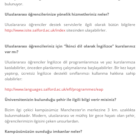
bulunuyor.
Uluslararası öğrencilerinize yönelik hizmetleriniz neler?
Uluslararası öğrenciler destek servislerle ilgili olarak bütün bilgilere
http://www.isite.salford.ac.uk/index
sitesinden ulaşabilirler.
Uluslararası öğrencileriniz için “İkinci dil olarak İngilizce” kurslarınız
var mı?
Uluslararası öğrenciler İngilizce dil programlarımıza ve yaz kurslarımıza
katılabilirler, önceden planlanmış çalışmalarına başlayabilirler. Bir kez kayıt
yaptırıp, ücretsiz İngilizce destekli sınıflarımızı kullanma hakkına sahip
olabilirler:
http://www.languages.salford.ac.uk/efl/programmes/eap
Üniversitenizin bulunduğu şehir ile ilgili bilgi verir misiniz?
Bizim ilgi çekici kampüsümüz Manchester’ın merkezine 3 km. uzaklıkta
bulunmaktadır. Modern, uluslararası ve müthiş bir gece hayatı olan şehir,
öğrencilerimizin ilgisini çeken unsurlardan.
Kampüsünüzün sunduğu imkanlar neler?