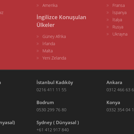
Amerika
Fransa
iz
İspanya
İngilizce Konuşulan
İtalya
Ülkeler
Rusya
Ukrayna
Güney Afrika
İrlanda
Malta
Yeni Zelanda
m
İstanbul Kadıköy
Ankara
0216 411 11 55
0312 466 63 
Bodrum
Konya
0530 299 76 80
0332 354 04 
nyasal)
Sydney ( Dünyasal )
+61 412 917 840