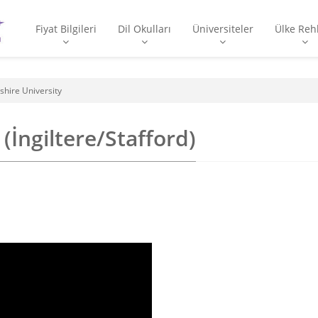
Fiyat Bilgileri
Dil Okulları
Üniversiteler
Ülke Reh
shire University
(İngiltere/Stafford)