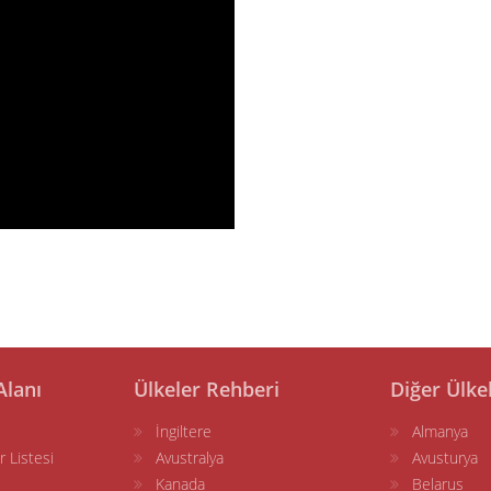
Alanı
Ülkeler Rehberi
Diğer Ülke
İngiltere
Almanya
r Listesi
Avustralya
Avusturya
Kanada
Belarus