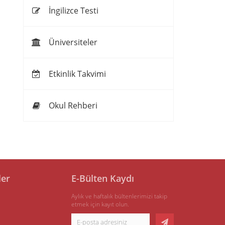
İngilizce Testi
Üniversiteler
Etkinlik Takvimi
Okul Rehberi
ler
E-Bülten Kaydı
Aylık ve haftalık bültenlerimizi takip
etmek için kayıt olun.