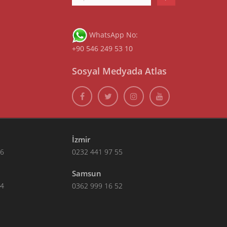
WhatsApp No:
+90 546 249 53 10
Sosyal Medyada Atlas
İzmir
66
0232 441 97 55
Samsun
14
0362 999 16 52