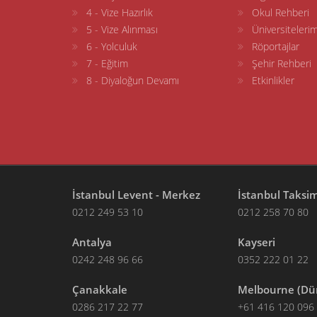
4 - Vize Hazırlık
Okul Rehberi
5 - Vize Alınması
Üniversitelerim
6 - Yolculuk
Röportajlar
7 - Eğitim
Şehir Rehberi
8 - Diyaloğun Devamı
Etkinlikler
İstanbul Levent - Merkez
İstanbul Taksi
0212 249 53 10
0212 258 70 80
Antalya
Kayseri
0242 248 96 66
0352 222 01 22
Çanakkale
Melbourne (Dü
0286 217 22 77
+61 416 120 096