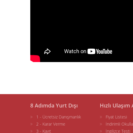
8 Adımda Yurt Dışı
Hızlı Ulaşım 
1 - Ücretsiz Danışmanlık
Fiyat Listesi
2 - Karar Verme
İndirimli Okulla
3 - Kayıt
İngilizce Testi