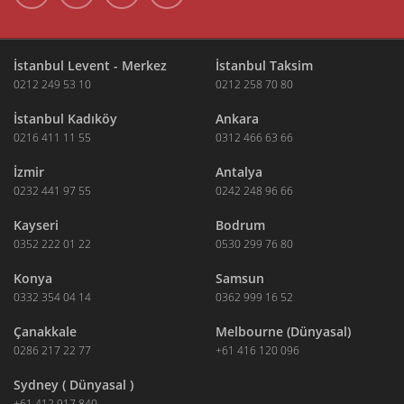
İstanbul Levent - Merkez
İstanbul Taksim
0212 249 53 10
0212 258 70 80
İstanbul Kadıköy
Ankara
0216 411 11 55
0312 466 63 66
İzmir
Antalya
0232 441 97 55
0242 248 96 66
Kayseri
Bodrum
0352 222 01 22
0530 299 76 80
Konya
Samsun
0332 354 04 14
0362 999 16 52
Çanakkale
Melbourne (Dünyasal)
0286 217 22 77
+61 416 120 096
Sydney ( Dünyasal )
+61 412 917 840