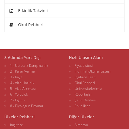
Etkinlik Takvimi
Okul Rehberi
8 Adımda Yurt Dışı
Hızlı Ulaşım Alanı
1 - Ücretsiz Danışmanlık
Fiyat Listesi
2 - Karar Verme
İndirimli Okullar Listesi
3 - Kayıt
İngilizce Testi
4 - Vize Hazırlık
Okul Rehberi
5 - Vize Alınması
Üniversitelerimiz
6 - Yolculuk
Röportajlar
7 - Eğitim
Şehir Rehberi
8 - Diyaloğun Devamı
Etkinlikler
Ülkeler Rehberi
Diğer Ülkeler
İngiltere
Almanya