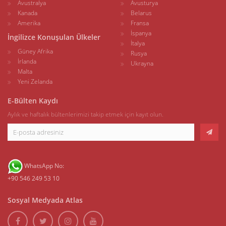
Avustralya
Avusturya
Kanada
Belarus
Amerika
Fransa
İspanya
İngilizce Konuşulan Ülkeler
İtalya
Güney Afrika
Rusya
İrlanda
Ukrayna
Malta
Yeni Zelanda
E-Bülten Kaydı
Aylık ve haftalık bültenlerimizi takip etmek için kayıt olun.
WhatsApp No:
+90 546 249 53 10
Sosyal Medyada Atlas