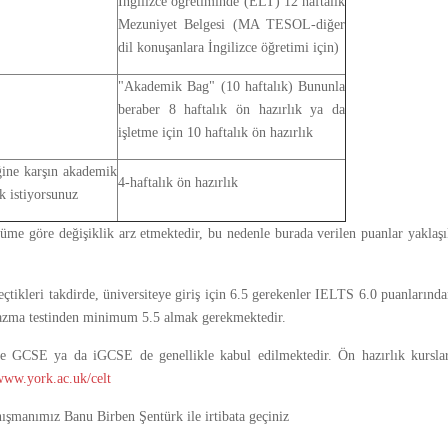
İngilizce öğretiminde (ELT) 12 haftalık
Mezuniyet Belgesi (MA TESOL-diğer
dil konuşanlara İngilizce öğretimi için)
"Akademik Bag" (10 haftalık) Bununla
beraber 8 haftalık ön hazırlık ya da
işletme için 10 haftalık ön hazırlık
ğine karşın akademik
4-haftalık ön hazırlık
k istiyorsunuz
üme göre değişiklik arz etmektedir, bu nedenle burada verilen puanlar yaklaş
eçtikleri takdirde, üniversiteye giriş için 6.5 gerekenler IELTS 6.0 puanlarınd
yazma testinden minimum 5.5 almak gerekmektedir.
e GCSE ya da iGCSE de genellikle kabul edilmektedir. Ön hazırlık kurslar
www.york.ac.uk/celt
nışmanımız Banu Birben Şentürk ile irtibata geçiniz