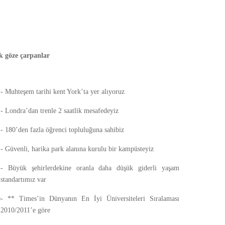
k göze çarpanlar
- Muhteşem tarihi kent York’ta yer alıyoruz
- Londra’dan trenle 2 saatlik mesafedeyiz
- 180’den fazla öğrenci topluluğuna sahibiz
- Güvenli, harika park alanına kurulu bir kampüsteyiz
- Büyük şehirlerdekine oranla daha düşük giderli yaşam
standartımız var
e
- ** Times’in Dünyanın En İyi Üniversiteleri Sıralaması
2010/2011’e göre