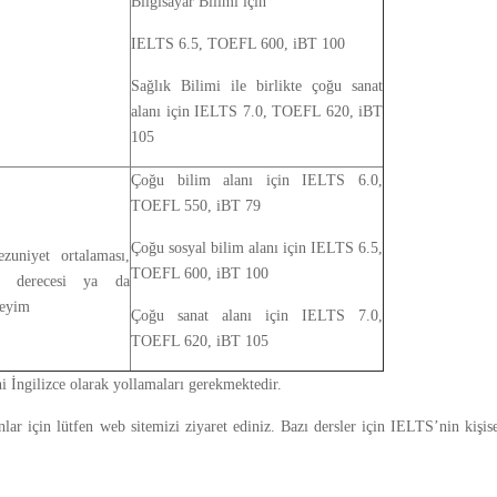
Bilgisayar Bilimi için
IELTS 6.5, TOEFL 600, iBT 100
Sağlık Bilimi ile birlikte çoğu sanat
alanı için IELTS 7.0, TOEFL 620, iBT
105
Çoğu bilim alanı için IELTS 6.0,
TOEFL 550, iBT 79
Çoğu sosyal bilim alanı için IELTS 6.5,
uniyet ortalaması,
TOEFL 600, iBT 100
r derecesi ya da
neyim
Çoğu sanat alanı için IELTS 7.0,
TOEFL 620, iBT 105
ni İngilizce olarak yollamaları gerekmektedir.
ar için lütfen web sitemizi ziyaret ediniz. Bazı dersler için IELTS’nin kişis