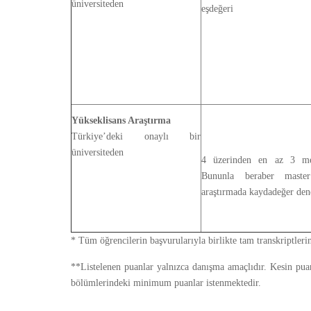
üniversiteden
eşdeğeri
Yükseklisans Araştırma
Türkiye’deki onaylı bir
üniversiteden
4 üzerinden en az 3 mez
Bununla beraber maste
araştırmada kaydadeğer de
* Tüm öğrencilerin başvurularıyla birlikte tam transkriptleri
**Listelenen puanlar yalnızca danışma amaçlıdır. Kesin puanl
bölümlerindeki minimum puanlar istenmektedir.