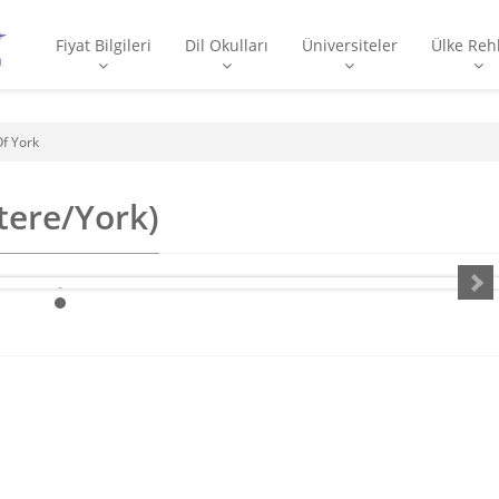
Fiyat Bilgileri
Dil Okulları
Üniversiteler
Ülke Reh
Of York
ltere/York)