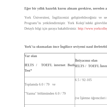
Eğer bir yıllık hazırlık kursu almam gerekirse, nereden a
York Üniversitesi, İngilizcenizi geliştirebileceğiniz ve 
Programı”nı yetkilendirmiştir. York Koleji’ndeki görevlil
Detaylı bilgi için şuraya bakabilirsiniz:
http://www.yorkcolleg
York’ta okumadan önce İngilizce seviyemi nasıl ilerletebi
Var olan
İhtiyacınız olan
IELTS / TOEFL internet Bazlı
IELTS / TOEFL İntern
Test*
6.5 / 92-105
Toplamda 6.0 / 79 ve
"Yazma" bölümünden 6.0 / 79
(ve İşletme öğrencileri