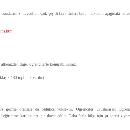
 burslarımız mevcuttur. Çok çeşitli burs türleri bulunmaktadır, aşağıdaki adre
hips.htm
ülkenizden diğer öğrencilerle konuşabilirsiniz.
klaşık 180 topluluk vardır)
s geçme oranları da oldukça yüksektir. Öğrenciler Uluslararası Ögrenc
ğitimine katılmaları için davet edilir. Daha fazla bilgi için şu adresi ziyar
m