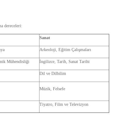
a dereceleri:
Sanat
mya
Arkeoloji, Eğitim Çalışmaları
onik Mühendisliği
İngilizce, Tarih, Sanat Tarihi
Dil ve Dilbilim
Müzik, Felsefe
Tiyatro, Film ve Televizyon