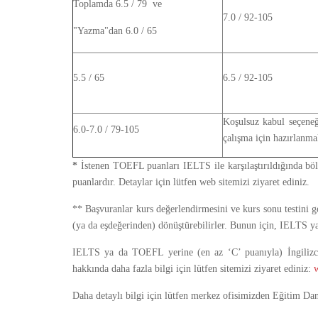
Toplamda 6.5 / 79 ve
7.0 / 92-105
"Yazma"dan 6.0 / 65
5.5 / 65
6.5 / 92-105
Koşulsuz kabul seçene
6.0-7.0 / 79-105
çalışma için hazırlanma
*
İstenen TOEFL puanları IELTS ile karşılaştırıldığında böl
puanlardır. Detaylar için lütfen web sitemizi ziyaret ediniz.
** Başvuranlar kurs değerlendirmesini ve kurs sonu testini g
(ya da eşdeğerinden) dönüştürebilirler. Bunun için, IELTS 
IELTS ya da TOEFL yerine (en az ‘C’ puanıyla) İngilizc
hakkında daha fazla bilgi için lütfen sitemizi ziyaret ediniz:
Daha detaylı bilgi için lütfen merkez ofisimizden Eğitim Da