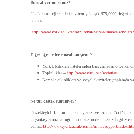
Burs alıyor musunuz?
Uluslararası öğrencilerimiz için yaklaşık 675,000£ değerinde
bakınız:
http://www.york.ac.uk/admin/intnat/before/finance/scholars
Diğer öğrencilerle nasıl tanışırım?
York Elçilikleri listelerinden başvurmadan önce kendi 
Topluluklar –
http://www.yusu.org/societies
Kampüs etkinlikleri ve sosyal aktiviteler (toplamda ya
Ne tür destek sunuluyor?
Destekleyici bir ortam sunuyoruz ve sonra York’un der
Oryantasyonuna ve öğrenim döneminde ücretsiz İngilizce dil e
ediniz:
http://www.york.ac.uk/admin/intnat/support/index.ht