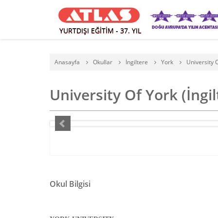
YURTDIŞI EĞİTİM - 37. YIL
Anasayfa
Okullar
İngiltere
York
University 
University Of York (İngi
Okul Bilgisi