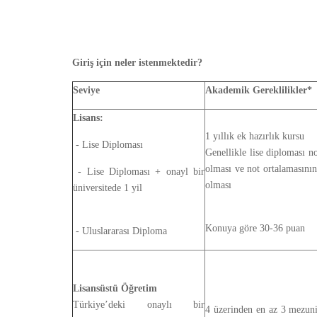
Giriş için neler istenmektedir?
Seviye
Akademik Gereklilikler*
Lisans:
1 yıllık ek hazırlık kursu
- Lise Diploması
Genellikle lise diploması n
olması ve not ortalamasının
- Lise Diploması + onayl bir
olması
üniversitede 1 yil
Konuya göre 30-36 puan
- Uluslararası Diploma
Lisansüstü Öğretim
Türkiye’deki onaylı bir
4 üzerinden en az 3 mezuni