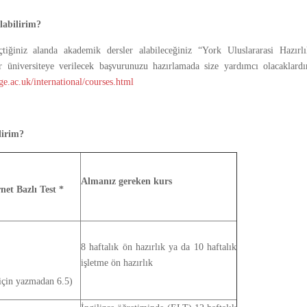
labilirim?
seçtiğiniz alanda akademik dersler alabileceğiniz “York Uluslararasi Hazırl
er üniversiteye verilecek başvurunuzu hazırlamada size yardımcı olacaklardı
e.ac.uk/international/courses.html
lirim?
Almanız gereken kurs
et Bazlı Test *
8 haftalık ön hazırlık ya da 10 haftalık
işletme ön hazırlık
 için yazmadan 6.5)