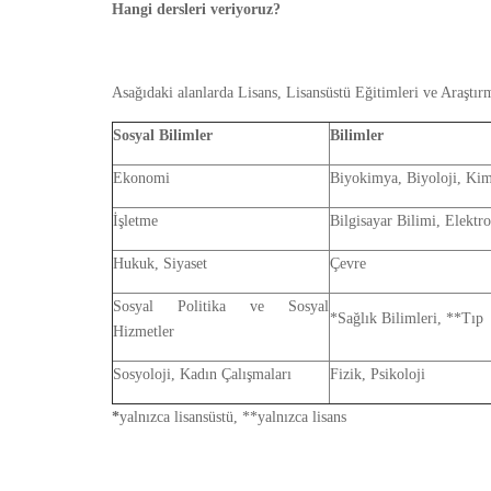
Hangi dersleri veriyoruz?
Asağıdaki alanlarda Lisans, Lisansüstü Eğitimleri ve Araştırm
Sosyal Bilimler
Bilimler
Ekonomi
Biyokimya, Biyoloji, Ki
İşletme
Bilgisayar Bilimi, Elektr
Hukuk, Siyaset
Çevre
Sosyal Politika ve Sosyal
*Sağlık Bilimleri, **Tıp
Hizmetler
Sosyoloji, Kadın Çalışmaları
Fizik, Psikoloji
*
yalnızca lisansüstü, **yalnızca lisans