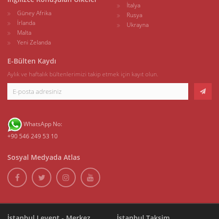
İtalya
Güney Afrika
Rusya
İrlanda
Ukrayna
Malta
Yeni Zelanda
E-Bülten Kaydı
Aylık ve haftalık bültenlerimizi takip etmek için kayıt olun.
WhatsApp No:
+90 546 249 53 10
Sosyal Medyada Atlas
İstanbul Levent - Merkez
İstanbul Taksim