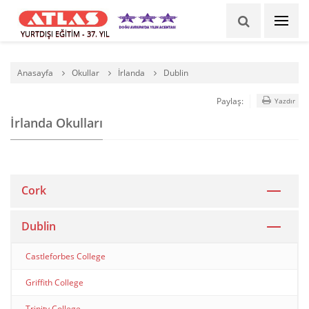
YURTDIŞI EĞİTİM - 37. YIL
Anasayfa
Okullar
İrlanda
Dublin
Paylaş:
Yazdır
İrlanda Okulları
Cork
Dublin
Castleforbes College
Griffith College
Trinity College