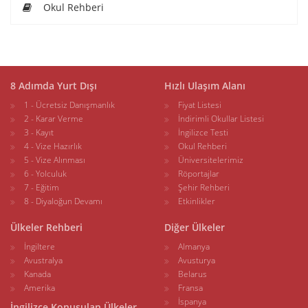
Okul Rehberi
8 Adımda Yurt Dışı
Hızlı Ulaşım Alanı
1 - Ücretsiz Danışmanlık
Fiyat Listesi
2 - Karar Verme
İndirimli Okullar Listesi
3 - Kayıt
İngilizce Testi
4 - Vize Hazırlık
Okul Rehberi
5 - Vize Alınması
Üniversitelerimiz
6 - Yolculuk
Röportajlar
7 - Eğitim
Şehir Rehberi
8 - Diyaloğun Devamı
Etkinlikler
Ülkeler Rehberi
Diğer Ülkeler
İngiltere
Almanya
Avustralya
Avusturya
Kanada
Belarus
Amerika
Fransa
İspanya
İngilizce Konuşulan Ülkeler