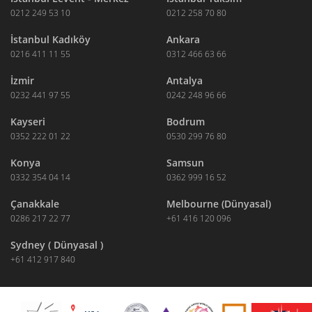
0212 249 53 10
0212 258 70 80
İstanbul Kadıköy
Ankara
0216 411 11 55
0312 466 63 66
İzmir
Antalya
0232 441 97 55
0242 248 96 66
Kayseri
Bodrum
0352 222 01 22
0530 299 76 80
Konya
Samsun
0332 354 04 14
0362 999 16 52
Çanakkale
Melbourne (Dünyasal)
0286 217 22 77
+61 416 120 096
Sydney ( Dünyasal )
+61 412 917 840