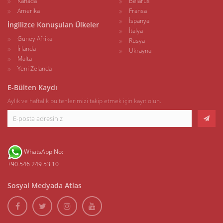
Kanada
Belarus
Amerika
Fransa
İspanya
İngilizce Konuşulan Ülkeler
İtalya
Güney Afrika
Rusya
İrlanda
Ukrayna
Malta
Yeni Zelanda
E-Bülten Kaydı
Aylık ve haftalık bültenlerimizi takip etmek için kayıt olun.
WhatsApp No:
+90 546 249 53 10
Sosyal Medyada Atlas