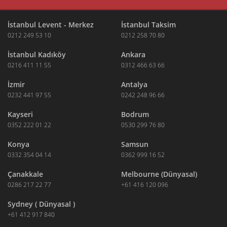
İstanbul Levent - Merkez
İstanbul Taksim
0212 249 53 10
0212 258 70 80
İstanbul Kadıköy
Ankara
0216 411 11 55
0312 466 63 66
İzmir
Antalya
0232 441 97 55
0242 248 96 66
Kayseri
Bodrum
0352 222 01 22
0530 299 76 80
Konya
Samsun
0332 354 04 14
0362 999 16 52
Çanakkale
Melbourne (Dünyasal)
0286 217 22 77
+61 416 120 096
Sydney ( Dünyasal )
+61 412 917 840