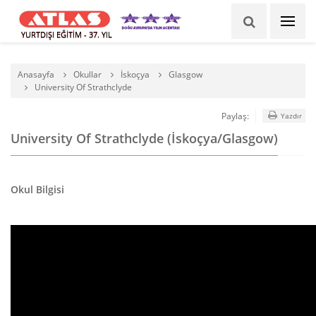
YURTDIŞI EĞİTİM - 37. YIL
Anasayfa
Okullar
İskoçya
Glasgow
University Of Strathclyde
Paylaş:
Yazdır
University Of Strathclyde (İskoçya/Glasgow)
Okul Bilgisi