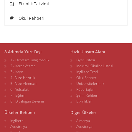
Etkinlik Takvimi
Okul Rehberi
8 Adımda Yurt Dışı
Hızlı Ulaşım Alanı
1 - Ücretsiz Danışmanlık
Fiyat Listesi
2 - Karar Verme
İndirimli Okullar Listesi
3 - Kayıt
İngilizce Testi
4 - Vize Hazırlık
Okul Rehberi
5 - Vize Alınması
Üniversitelerimiz
6 - Yolculuk
Röportajlar
7 - Eğitim
Şehir Rehberi
8 - Diyaloğun Devamı
Etkinlikler
Ülkeler Rehberi
Diğer Ülkeler
İngiltere
Almanya
Avustralya
Avusturya