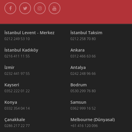
İstanbul Levent - Merkez
İstanbul Taksim
0212 249 53 10
0212 258 70 80
İstanbul Kadıköy
Ankara
0216 411 11 55
0312 466 63 66
İzmir
Antalya
0232 441 97 55
0242 248 96 66
Kayseri
Bodrum
0352 222 01 22
0530 299 76 80
Konya
Samsun
0332 354 04 14
0362 999 16 52
Çanakkale
Melbourne (Dünyasal)
0286 217 22 77
+61 416 120 096