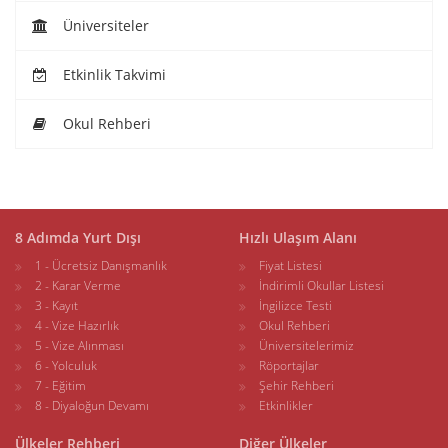
Üniversiteler
Etkinlik Takvimi
Okul Rehberi
8 Adımda Yurt Dışı
Hızlı Ulaşım Alanı
1 - Ücretsiz Danışmanlık
Fiyat Listesi
2 - Karar Verme
İndirimli Okullar Listesi
3 - Kayıt
İngilizce Testi
4 - Vize Hazırlık
Okul Rehberi
5 - Vize Alınması
Üniversitelerimiz
6 - Yolculuk
Röportajlar
7 - Eğitim
Şehir Rehberi
8 - Diyaloğun Devamı
Etkinlikler
Ülkeler Rehberi
Diğer Ülkeler