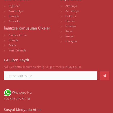
İngiltere
Almanya
Avustralya
Avusturya
Kanada
Belarus
Amerika
Fransa
İspanya
İngilizce Konuşulan Ülkeler
İtalya
Güney Afrika
Rusya
İrlanda
Ukrayna
Malta
Yeni Zelanda
E-Bülten Kaydı
Aylık ve haftalık bültenlerimizi takip etmek için kayıt olun.
WhatsApp No:
+90 546 249 53 10
Sosyal Medyada Atlas