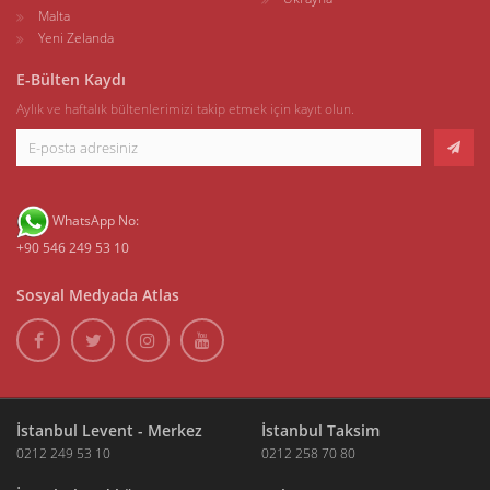
Malta
Yeni Zelanda
E-Bülten Kaydı
Aylık ve haftalık bültenlerimizi takip etmek için kayıt olun.
WhatsApp No:
+90 546 249 53 10
Sosyal Medyada Atlas
İstanbul Levent - Merkez
İstanbul Taksim
0212 249 53 10
0212 258 70 80