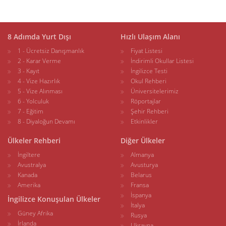
8 Adımda Yurt Dışı
Hızlı Ulaşım Alanı
1 - Ücretsiz Danışmanlık
Fiyat Listesi
2 - Karar Verme
İndirimli Okullar Listesi
3 - Kayıt
İngilizce Testi
4 - Vize Hazırlık
Okul Rehberi
5 - Vize Alınması
Üniversitelerimiz
6 - Yolculuk
Röportajlar
7 - Eğitim
Şehir Rehberi
8 - Diyaloğun Devamı
Etkinlikler
Ülkeler Rehberi
Diğer Ülkeler
İngiltere
Almanya
Avustralya
Avusturya
Kanada
Belarus
Amerika
Fransa
İspanya
İngilizce Konuşulan Ülkeler
İtalya
Güney Afrika
Rusya
İrlanda
Ukrayna