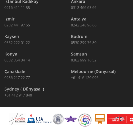
İstanbul Kadıköy
Ankara
0216 411 11 55
0312 466 63 66
İzmir
Antalya
0232 441 97 55
0242 248 96 66
Kayseri
Bodrum
0352 222 01 22
0530 299 76 80
Konya
Samsun
0332 354 04 14
0362 999 16 52
Çanakkale
Melbourne (Dünyasal)
0286 217 22 77
+61 416 120 096
Sydney ( Dünyasal )
+61 412 917 840