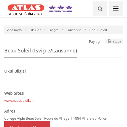
YURTDIŞI EĞİTİM - 37. YIL
Anasayfa
Okullar
İsviçre
Lausanne
Beau Soleil
Paylaş:
Yazdır
Beau Soleil (İsviçre/Lausanne)
Okul Bilgisi
Web Sitesi
www.beausoleil.ch
Adres
Collège Alpin Beau Soleil Route du Village 1 1884 Villars-sur-Ollon