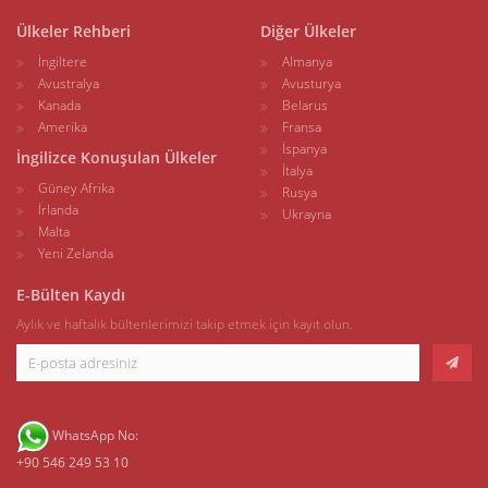
Ülkeler Rehberi
Diğer Ülkeler
İngiltere
Almanya
Avustralya
Avusturya
Kanada
Belarus
Amerika
Fransa
İspanya
İngilizce Konuşulan Ülkeler
İtalya
Güney Afrika
Rusya
İrlanda
Ukrayna
Malta
Yeni Zelanda
E-Bülten Kaydı
Aylık ve haftalık bültenlerimizi takip etmek için kayıt olun.
WhatsApp No:
+90 546 249 53 10