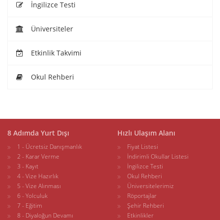
İngilizce Testi
Üniversiteler
Etkinlik Takvimi
Okul Rehberi
8 Adımda Yurt Dışı
Hızlı Ulaşım Alanı
1 - Ücretsiz Danışmanlık
Fiyat Listesi
2 - Karar Verme
İndirimli Okullar Listesi
3 - Kayıt
İngilizce Testi
4 - Vize Hazırlık
Okul Rehberi
5 - Vize Alınması
Üniversitelerimiz
6 - Yolculuk
Röportajlar
7 - Eğitim
Şehir Rehberi
8 - Diyaloğun Devamı
Etkinlikler