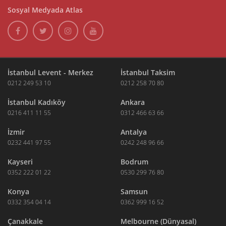
Sosyal Medyada Atlas
İstanbul Levent - Merkez
İstanbul Taksim
0212 249 53 10
0212 258 70 80
İstanbul Kadıköy
Ankara
0216 411 11 55
0312 466 63 66
İzmir
Antalya
0232 441 97 55
0242 248 96 66
Kayseri
Bodrum
0352 222 01 22
0530 299 76 80
Konya
Samsun
0332 354 04 14
0362 999 16 52
Çanakkale
Melbourne (Dünyasal)