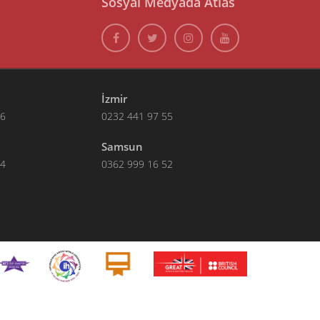
Sosyal Medyada Atlas
İzmir
66
0232 441 97 55
Samsun
14
0362 999 16 52