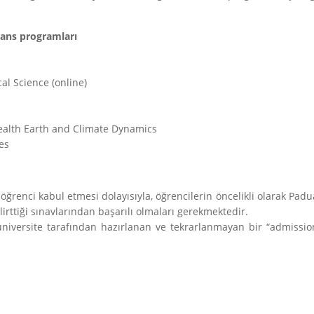
sans programları
l Science (online)
ealth Earth and Climate Dynamics
es
a öğrenci kabul etmesi dolayısıyla, öğrencilerin öncelikli olarak Padu
lirttiği sınavlarından başarılı olmaları gerekmektedir.
 üniversite tarafından hazırlanan ve tekrarlanmayan bir “admissio