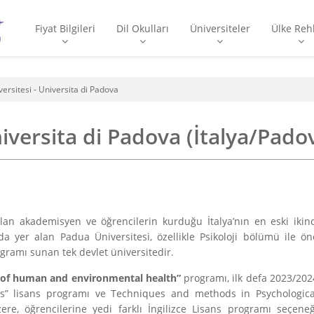
Fiyat Bilgileri
Dil Okulları
Üniversiteler
Ülke Reh
ersitesi - Universita di Padova
iversita di Padova (İtalya/Pado
ılan akademisyen ve öğrencilerin kurduğu İtalya’nın en eski ikinc
da yer alan Padua Üniversitesi, özellikle Psikoloji bölümü ile ön
rogramı sunan tek devlet üniversitedir.
 of human and environmental health”
programı, ilk defa 2023/202
cs” lisans programı ve Techniques and methods in Psychologica
e, öğrencilerine yedi farklı İngilizce Lisans programı seçeneğ