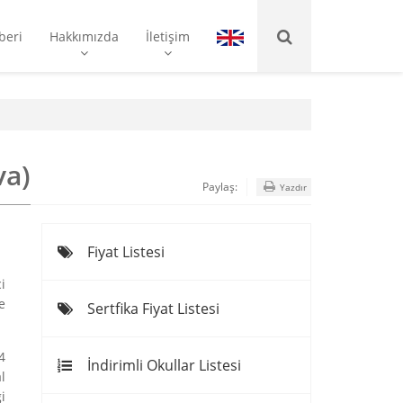
beri
Hakkımızda
İletişim
va)
Paylaş:
Yazdır
Fiyat Listesi
i
e
Sertfika Fiyat Listesi
4
İndirimli Okullar Listesi
l
i