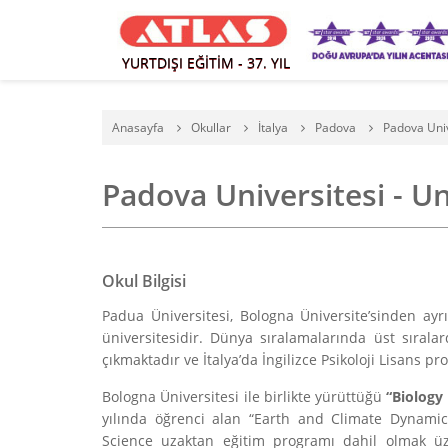
YURTDIŞI EĞİTİM - 37. YIL
Anasayfa
Okullar
İtalya
Padova
Padova Univ
Padova Universitesi - Un
Okul Bilgisi
Padua Üniversitesi, Bologna Üniversite’sinden ayr
üniversitesidir. Dünya sıralamalarında üst sıralar
çıkmaktadır ve İtalya’da İngilizce Psikoloji Lisans p
Bologna Üniversitesi ile birlikte yürüttüğü
“Biology
yılında öğrenci alan “Earth and Climate Dynami
Science uzaktan eğitim programı dahil olmak üzer