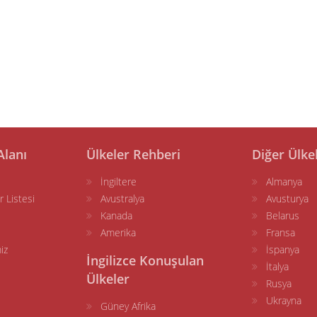
Alanı
Ülkeler Rehberi
Diğer Ülke
İngiltere
Almanya
r Listesi
Avustralya
Avusturya
Kanada
Belarus
Amerika
Fransa
iz
İspanya
İngilizce Konuşulan
İtalya
Ülkeler
Rusya
Ukrayna
Güney Afrika