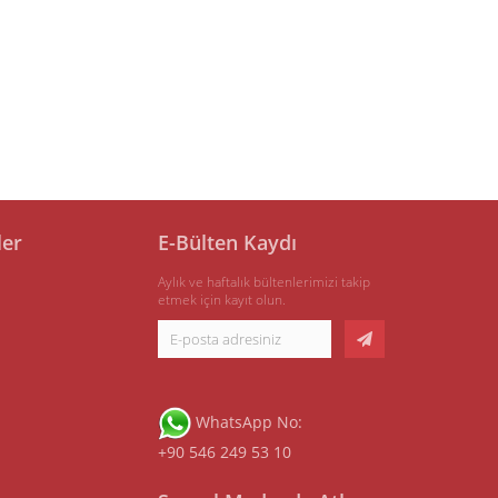
ler
E-Bülten Kaydı
Aylık ve haftalık bültenlerimizi takip
etmek için kayıt olun.
WhatsApp No:
+90 546 249 53 10