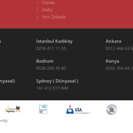
İrlanda
Malta
Yeni Zelanda
m
İstanbul Kadıköy
Ankara
0216 411 11 55
0312 466 63 
Bodrum
Konya
0530 299 76 80
0332 354 04 
nyasal)
Sydney ( Dünyasal )
+61 412 917 840
nlığı