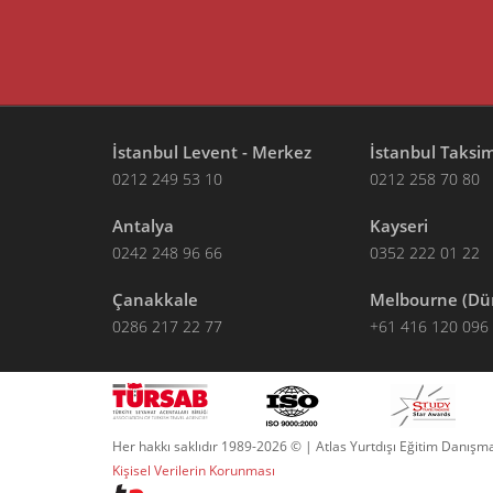
İstanbul Levent - Merkez
İstanbul Taksi
0212 249 53 10
0212 258 70 80
Antalya
Kayseri
0242 248 96 66
0352 222 01 22
Çanakkale
Melbourne (Dü
0286 217 22 77
+61 416 120 096
Her hakkı saklıdır 1989-2026 © | Atlas Yurtdışı Eğitim Danışma
Kişisel Verilerin Korunması