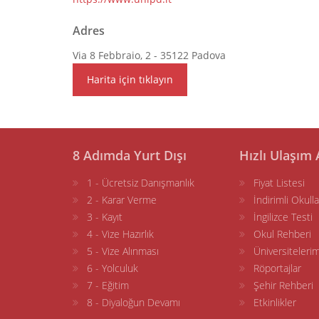
Adres
Via 8 Febbraio, 2 - 35122 Padova
Harita için tıklayın
8 Adımda Yurt Dışı
Hızlı Ulaşım 
1 - Ücretsiz Danışmanlık
Fiyat Listesi
2 - Karar Verme
İndirimli Okulla
3 - Kayıt
İngilizce Testi
4 - Vize Hazırlık
Okul Rehberi
5 - Vize Alınması
Üniversitelerim
6 - Yolculuk
Röportajlar
7 - Eğitim
Şehir Rehberi
8 - Diyaloğun Devamı
Etkinlikler