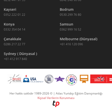
Kayseri
Bodrum
0352 222 01 22
0530 299 76 80
Konya
Samsun
0332 354 04 14
0362 999 16 52
Çanakkale
Melbourne (Dünyasal)
0286 217 22 77
+61 416 120 096
Sydney ( Dünyasal )
+61 412 917 840
Her hakkı saklıdır 1989-2026 © | Atlas Yurtdışı Eğitim Danışmanlığı
Kişisel Verilerin Korunması