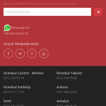
Aylık ve haftalık bültenlerimizi takip etmek için kayıt olun.
WhatsApp No:
+90 546 249 53 10
Sosyal Medyada Atlas
İstanbul Levent - Merkez
İstanbul Taksim
0212 249 53 10
0212 258 70 80
İstanbul Kadıköy
Ankara
0216 411 11 55
0312 466 63 66
İzmir
Antalya
0232 441 97 55
0242 248 96 66