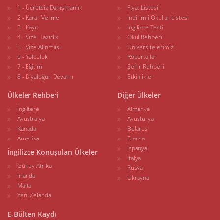
1 - Ücretsiz Danışmanlık
Fiyat Listesi
2 - Karar Verme
İndirimli Okullar Listesi
3 - Kayıt
İngilizce Testi
4 - Vize Hazırlık
Okul Rehberi
5 - Vize Alınması
Üniversitelerimiz
6 - Yolculuk
Röportajlar
7 - Eğitim
Şehir Rehberi
8 - Diyaloğun Devamı
Etkinlikler
Ülkeler Rehberi
Diğer Ülkeler
İngiltere
Almanya
Avustralya
Avusturya
Kanada
Belarus
Amerika
Fransa
İspanya
İngilizce Konuşulan Ülkeler
İtalya
Güney Afrika
Rusya
İrlanda
Ukrayna
Malta
Yeni Zelanda
E-Bülten Kaydı