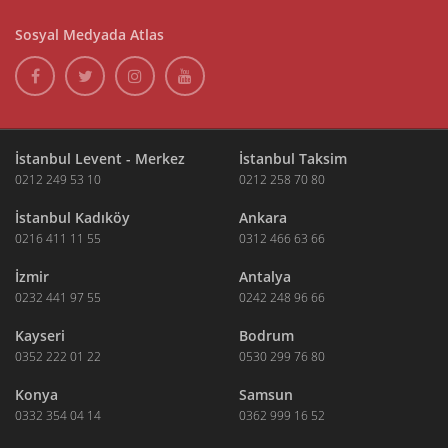
Sosyal Medyada Atlas
İstanbul Levent - Merkez
İstanbul Taksim
0212 249 53 10
0212 258 70 80
İstanbul Kadıköy
Ankara
0216 411 11 55
0312 466 63 66
İzmir
Antalya
0232 441 97 55
0242 248 96 66
Kayseri
Bodrum
0352 222 01 22
0530 299 76 80
Konya
Samsun
0332 354 04 14
0362 999 16 52