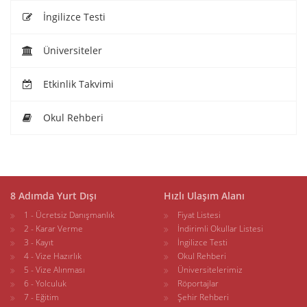
İngilizce Testi
Üniversiteler
Etkinlik Takvimi
Okul Rehberi
8 Adımda Yurt Dışı
Hızlı Ulaşım Alanı
1 - Ücretsiz Danışmanlık
Fiyat Listesi
2 - Karar Verme
İndirimli Okullar Listesi
3 - Kayıt
İngilizce Testi
4 - Vize Hazırlık
Okul Rehberi
5 - Vize Alınması
Üniversitelerimiz
6 - Yolculuk
Röportajlar
7 - Eğitim
Şehir Rehberi