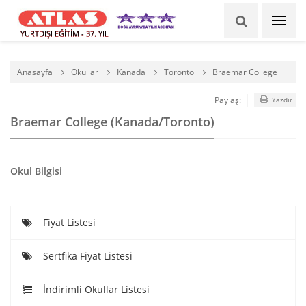
YURTDIŞI EĞİTİM - 37. YIL
Anasayfa
Okullar
Kanada
Toronto
Braemar College
Paylaş:
Yazdır
Braemar College (Kanada/Toronto)
Okul Bilgisi
Fiyat Listesi
Sertfika Fiyat Listesi
İndirimli Okullar Listesi