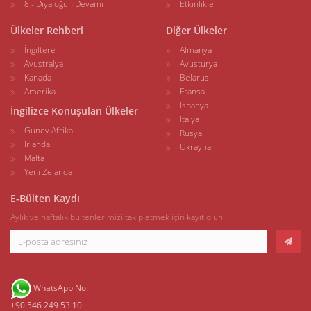
8 - Diyaloğun Devamı
Etkinlikler
Ülkeler Rehberi
Diğer Ülkeler
İngiltere
Almanya
Avustralya
Avusturya
Kanada
Belarus
Amerika
Fransa
İspanya
İngilizce Konuşulan Ülkeler
İtalya
Güney Afrika
Rusya
İrlanda
Ukrayna
Malta
Yeni Zelanda
E-Bülten Kaydı
Aylık ve haftalık bültenlerimizi takip etmek için kayıt olun.
WhatsApp No:
+90 546 249 53 10