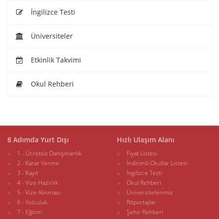
İngilizce Testi
Üniversiteler
Etkinlik Takvimi
Okul Rehberi
8 Adımda Yurt Dışı
Hızlı Ulaşım Alanı
1 - Ücretsiz Danışmanlık
Fiyat Listesi
2 - Karar Verme
İndirimli Okullar Listesi
3 - Kayıt
İngilizce Testi
4 - Vize Hazırlık
Okul Rehberi
5 - Vize Alınması
Üniversitelerimiz
6 - Yolculuk
Röportajlar
7 - Eğitim
Şehir Rehberi