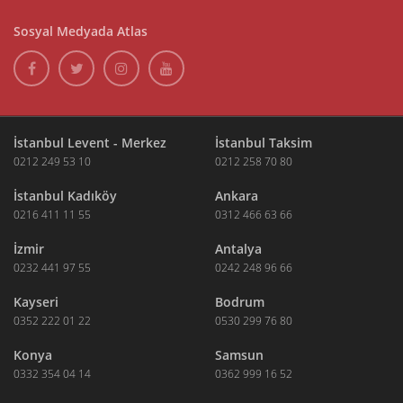
Sosyal Medyada Atlas
İstanbul Levent - Merkez
İstanbul Taksim
0212 249 53 10
0212 258 70 80
İstanbul Kadıköy
Ankara
0216 411 11 55
0312 466 63 66
İzmir
Antalya
0232 441 97 55
0242 248 96 66
Kayseri
Bodrum
0352 222 01 22
0530 299 76 80
Konya
Samsun
0332 354 04 14
0362 999 16 52