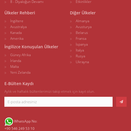
8 - Diyaloğun Devamı
Etkinlikler
Ülkeler Rehberi
Diğer Ülkeler
İngiltere
Almanya
Avustralya
Avusturya
Kanada
Belarus
Amerika
Fransa
İspanya
İngilizce Konuşulan Ülkeler
İtalya
Güney Afrika
Rusya
İrlanda
Ukrayna
Malta
Yeni Zelanda
E-Bülten Kaydı
Aylık ve haftalık bültenlerimizi takip etmek için kayıt olun.
WhatsApp No:
+90 546 249 53 10