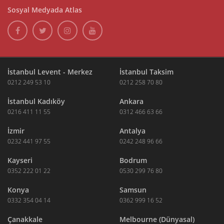
Sosyal Medyada Atlas
İstanbul Levent - Merkez
İstanbul Taksim
0212 249 53 10
0212 258 70 80
İstanbul Kadıköy
Ankara
0216 411 11 55
0312 466 63 66
İzmir
Antalya
0232 441 97 55
0242 248 96 66
Kayseri
Bodrum
0352 222 01 22
0530 299 76 80
Konya
Samsun
0332 354 04 14
0362 999 16 52
Çanakkale
Melbourne (Dünyasal)