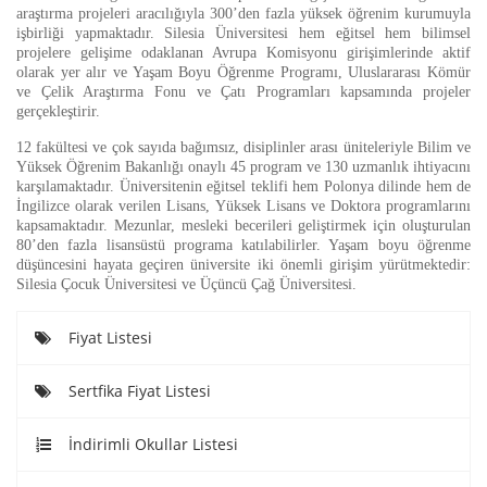
araştırma projeleri aracılığıyla 300’den fazla yüksek öğrenim kurumuyla
işbirliği yapmaktadır. Silesia Üniversitesi hem eğitsel hem bilimsel
projelere gelişime odaklanan Avrupa Komisyonu girişimlerinde aktif
olarak yer alır ve Yaşam Boyu Öğrenme Programı, Uluslararası Kömür
ve Çelik Araştırma Fonu ve Çatı Programları kapsamında projeler
gerçekleştirir.
12 fakültesi ve çok sayıda bağımsız, disiplinler arası üniteleriyle Bilim ve
Yüksek Öğrenim Bakanlığı onaylı 45 program ve 130 uzmanlık ihtiyacını
karşılamaktadır. Üniversitenin eğitsel teklifi hem Polonya dilinde hem de
İngilizce olarak verilen Lisans, Yüksek Lisans ve Doktora programlarını
kapsamaktadır. Mezunlar, mesleki becerileri geliştirmek için oluşturulan
80’den fazla lisansüstü programa katılabilirler. Yaşam boyu öğrenme
düşüncesini hayata geçiren üniversite iki önemli girişim yürütmektedir:
Silesia Çocuk Üniversitesi ve Üçüncü Çağ Üniversitesi.
Fiyat Listesi
Sertfika Fiyat Listesi
İndirimli Okullar Listesi