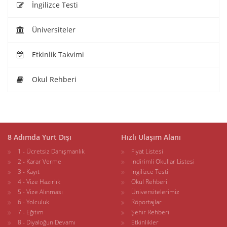
İngilizce Testi
Üniversiteler
Etkinlik Takvimi
Okul Rehberi
8 Adımda Yurt Dışı
Hızlı Ulaşım Alanı
1 - Ücretsiz Danışmanlık
Fiyat Listesi
2 - Karar Verme
İndirimli Okullar Listesi
3 - Kayıt
İngilizce Testi
4 - Vize Hazırlık
Okul Rehberi
5 - Vize Alınması
Üniversitelerimiz
6 - Yolculuk
Röportajlar
7 - Eğitim
Şehir Rehberi
8 - Diyaloğun Devamı
Etkinlikler