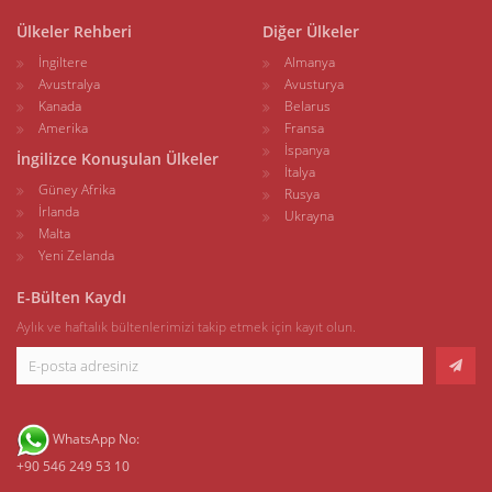
Ülkeler Rehberi
Diğer Ülkeler
İngiltere
Almanya
Avustralya
Avusturya
Kanada
Belarus
Amerika
Fransa
İspanya
İngilizce Konuşulan Ülkeler
İtalya
Güney Afrika
Rusya
İrlanda
Ukrayna
Malta
Yeni Zelanda
E-Bülten Kaydı
Aylık ve haftalık bültenlerimizi takip etmek için kayıt olun.
WhatsApp No:
+90 546 249 53 10