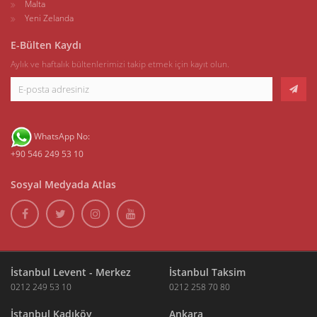
Malta
Yeni Zelanda
E-Bülten Kaydı
Aylık ve haftalık bültenlerimizi takip etmek için kayıt olun.
WhatsApp No:
+90 546 249 53 10
Sosyal Medyada Atlas
İstanbul Levent - Merkez
İstanbul Taksim
0212 249 53 10
0212 258 70 80
İstanbul Kadıköy
Ankara