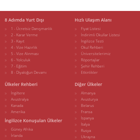
8 Adımda Yurt Dışı
Hızlı Ulaşım Alanı
1 - Ücretsiz Danışmanlık
Fiyat Listesi
2 - Karar Verme
İndirimli Okullar Listesi
3 - Kayıt
İngilizce Testi
4 - Vize Hazırlık
Okul Rehberi
5 - Vize Alınması
Üniversitelerimiz
6 - Yolculuk
Röportajlar
7 - Eğitim
Şehir Rehberi
8 - Diyaloğun Devamı
Etkinlikler
Ülkeler Rehberi
Diğer Ülkeler
İngiltere
Almanya
Avustralya
Avusturya
Kanada
Belarus
Amerika
Fransa
İspanya
İngilizce Konuşulan Ülkeler
İtalya
Güney Afrika
Rusya
İrlanda
Ukrayna