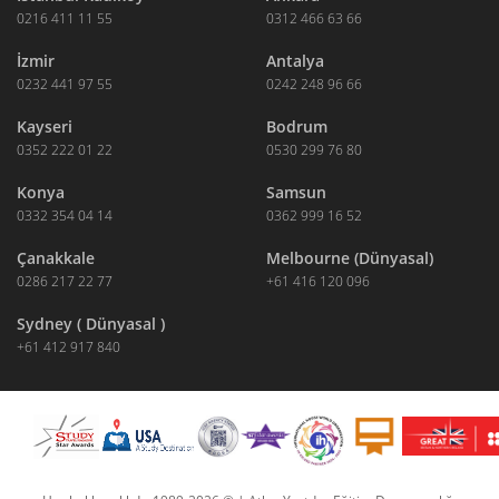
0216 411 11 55
0312 466 63 66
İzmir
Antalya
0232 441 97 55
0242 248 96 66
Kayseri
Bodrum
0352 222 01 22
0530 299 76 80
Konya
Samsun
0332 354 04 14
0362 999 16 52
Çanakkale
Melbourne (Dünyasal)
0286 217 22 77
+61 416 120 096
Sydney ( Dünyasal )
+61 412 917 840