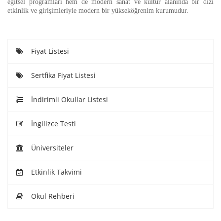
eğitsel programları hem de modern sanat ve kültür alanında bir dizi
etkinlik ve girişimleriyle modern bir yükseköğrenim kurumudur.
Fiyat Listesi
Sertfika Fiyat Listesi
İndirimli Okullar Listesi
İngilizce Testi
Üniversiteler
Etkinlik Takvimi
Okul Rehberi